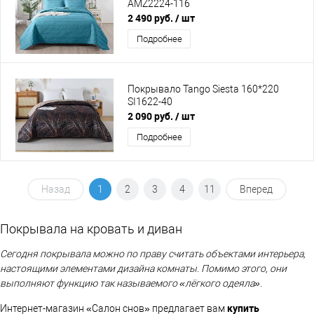
AMZ2224-116
2 490 руб.
/ шт
Подробнее
Покрывало Tango Siesta 160*220
SI1622-40
2 090 руб.
/ шт
Подробнее
Назад
1
2
3
4
11
Вперед
Покрывала на кровать и диван
Сегодня покрывала можно по праву считать объектами интерьера,
настоящими элементами дизайна комнаты. Помимо этого, они
выполняют функцию так называемого «лёгкого одеяла».
купит
ь
Интернет-магазин «Салон снов» предлагает вам