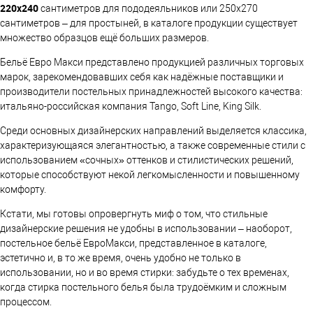
220х240
сантиметров для пододеяльников или 250х270
сантиметров – для простыней, в каталоге продукции существует
множество образцов ещё больших размеров.
Бельё Евро Макси представлено продукцией различных торговых
марок, зарекомендовавших себя как надёжные поставщики и
производители постельных принадлежностей высокого качества:
итальяно-российская компания Tango, Soft Line, King Silk.
Среди основных дизайнерских направлений выделяется классика,
характеризующаяся элегантностью, а также современные стили с
использованием «сочных» оттенков и стилистических решений,
которые способствуют некой легкомысленности и повышенному
комфорту.
Кстати, мы готовы опровергнуть миф о том, что стильные
дизайнерские решения не удобны в использовании – наоборот,
постельное бельё ЕвроМакси, представленное в каталоге,
эстетично и, в то же время, очень удобно не только в
использовании, но и во время стирки: забудьте о тех временах,
когда стирка постельного белья была трудоёмким и сложным
процессом.