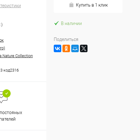
Купить в 1 клик
ктеристики
В наличии
.)
Поделиться
ок
го)
Nature Collection
3 код2316
Весь ассортимент
 постояных
сертифицирован
пателей