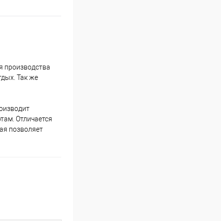
ля производства
дых. Так же
роизводит
там. Отличается
рая позволяет