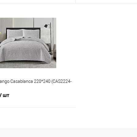
В корзину
В корз
 клик
Сравнение
Купить в 1 клик
е
В наличии
В избранное
ango Casablanca 220*240 (CAS2224-
/ шт
В корзину
 клик
Сравнение