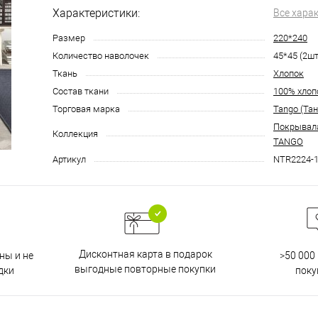
Характеристики:
Все хара
Размер
220*240
Количество наволочек
45*45 (2шт
Ткань
Хлопок
Состав ткани
100% хлоп
Торговая марка
Tango (Тан
Покрывала 
Коллекция
TANGO
Артикул
NTR2224-1
Дисконтная карта в подарок
ны и не
>50 000
выгодные повторные покупки
дки
поку