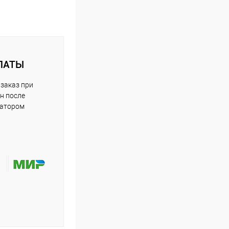
ЛАТЫ
заказ при
н после
ратором