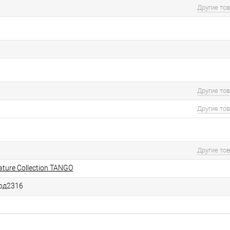
Другие то
Другие то
Другие то
Другие то
ture Collection TANGO
од2316