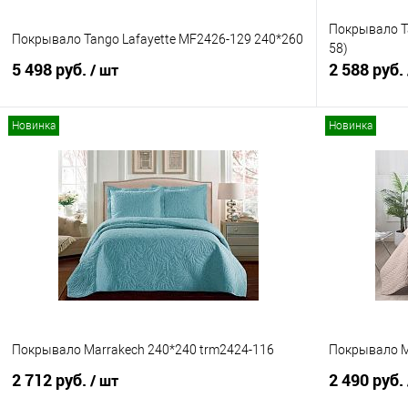
Покрывало T
Покрывало Tango Lafayette MF2426-129 240*260
58)
5 498 руб.
2 588 руб.
/ шт
Новинка
Новинка
В корзину
Купить в 1 клик
Сравнение
Купить в 1
В избранное
В наличии
В избранно
Покрывало Marrakech 240*240 trm2424-116
Покрывало M
2 712 руб.
2 490 руб.
/ шт