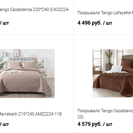
ango Casablanca 220*240 (CAS2224-
Покрывало Tango Lafayette
4 496 руб.
/ шт
/ шт
В корзину
В корз
 клик
Сравнение
Купить в 1 клик
е
В наличии
В избранное
Покрывало Tango Casablanc
arrakech 215*240 AMZ2224-118
20)
4 579 руб.
/ шт
/ шт