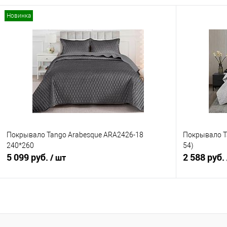
Новинка
В корзину
Купить в 1 клик
Сравнение
Купить в 1
В избранное
В наличии
В избранно
Покрывало Tango Arabesque ARA2426-18
Покрывало T
240*260
54)
5 099 руб.
2 588 руб.
/ шт
В корзину
Купить в 1 клик
Сравнение
Купить в 1