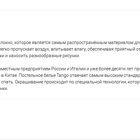
волокно, которое является самым распространённым материалом д
егко пропускает воздух, впитывает влагу, обеспечивая приятный от
тки и наносить разнообразные рисунки.
вместным предприятием России и Италии и уже более десяти лет п
 в Китае. Постельное белье Tango отвечает самым высоким стандар
о спать. Окрашивание происходит по специальной технологии, кото
нки.