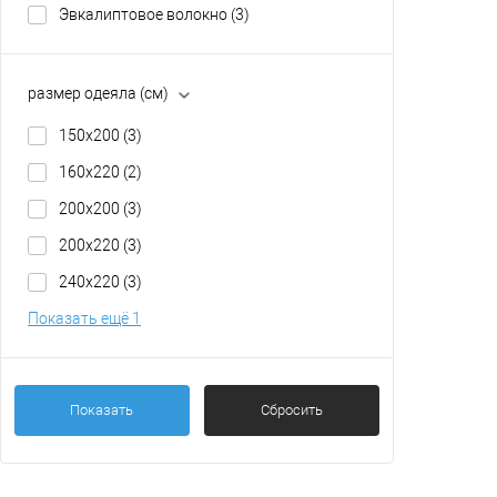
200x20
Эвкалиптовое волокно
(3)
размер одеяла (см)
150x200
(3)
160x220
(2)
200x200
(3)
200x220
(3)
240x220
(3)
Показать ещё 1
Показать
Сбросить