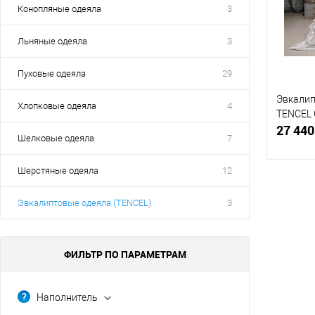
Конопляные одеяла
3
Льняные одеяла
3
Пуховые одеяла
29
Эвкалип
Хлопковые одеяла
4
TENCEL 
27 440
Шелковые одеяла
7
Шерстяные одеяла
12
Эвкалиптовые одеяла (TENCEL)
3
Купит
В изб
ФИЛЬТР ПО ПАРАМЕТРАМ
размер о
240x22
Наполнитель