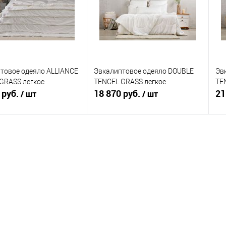
товое одеяло ALLIANCE
Эвкалиптовое одеяло DOUBLE
Эв
GRASS легкое
TENCEL GRASS легкое
TE
 руб.
18 870 руб.
21
/ шт
/ шт
В корзину
В корзину
ь в 1 клик
Сравнение
Купить в 1 клик
Сравнение
ранное
В наличии
В избранное
В наличии
деяла (см)
размер одеяла (см)
ра
0
200x220
150x200
160x220
240x220
200x220
1