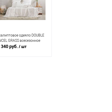
калиптовое одеяло DOUBLE
NCEL GRASS всесезонное
 340 руб.
/ шт
В корзину
Купить в 1 клик
Сравнение
В избранное
В наличии
змер одеяла (см)
60x220
260x240
240x220