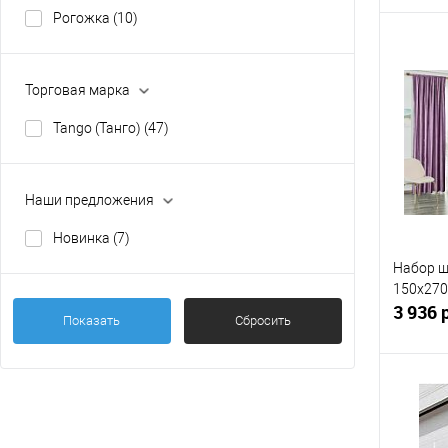
Рогожка
(10)
Торговая марка
Купит
Tango (Танго)
(47)
В изб
Наши предложения
Новинка
(7)
Набор ш
150x270 
3 936 
Показать
Сбросить
Купит