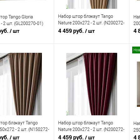
Набор штор блэкаут Tango
тор Tango Gloria
Наб
Nature 200x272 - 2 шт. (N200272-
- 2 шт. (GL200270-01)
200
руб.
03)
4 459 руб.
4 
/ шт
/ шт
Нов
В корзину
В корзину
ь в 1 клик
Сравнение
Купить в 1 клик
Сравнение
ранное
В наличии
В избранное
В наличии
тор блэкаут Tango
Набор штор блэкаут Tango
На
50x272 - 2 шт. (N150272-
Nature 200x272 - 2 шт. (N200272-
250
руб.
10)
4 459 руб.
4 
/ шт
/ шт