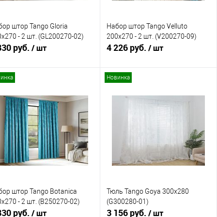
ор штор Tango Gloria
Набор штор Tango Velluto
x270 - 2 шт. (GL200270-02)
200x270 - 2 шт. (V200270-09)
830 руб.
4 226 руб.
/ шт
/ шт
инка
Новинка
В корзину
В корзину
Купить в 1 клик
Сравнение
Купить в 1 клик
Сравнение
В избранное
В наличии
В избранное
В наличии
бор штор Tango Botanica
Тюль Tango Goya 300x280
x270 - 2 шт. (B250270-02)
(G300280-01)
830 руб.
3 156 руб.
/ шт
/ шт