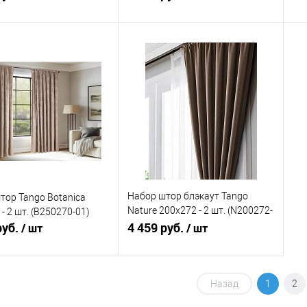
В корзину
В корзину
ь в 1 клик
Сравнение
Купить в 1 клик
Сравнение
ранное
В наличии
В избранное
В наличии
Набор штор блэкаут Tango
тор Tango Botanica
Nature 200x272 - 2 шт. (N200272-
- 2 шт. (B250270-01)
руб.
06)
4 459 руб.
/ шт
/ шт
В корзину
В корзину
Назад
1
2