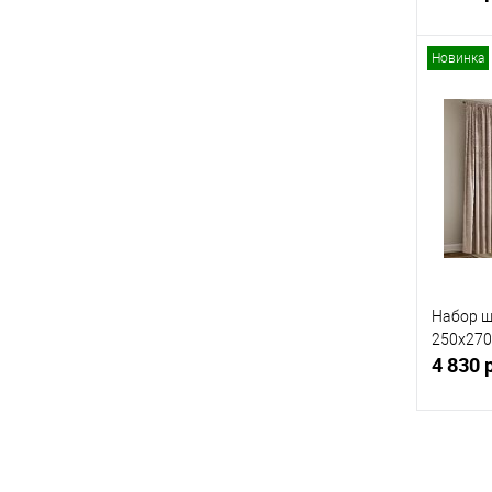
Новинка
Купит
В изб
Набор ш
250x270 
4 830 