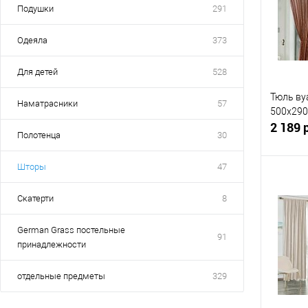
Подушки
291
Одеяла
373
Для детей
528
Тюль ву
Наматрасники
57
500x290
2 189 
Полотенца
30
Шторы
47
Скатерти
8
Купит
German Grass постельные
91
В изб
принадлежности
отдельные предметы
329