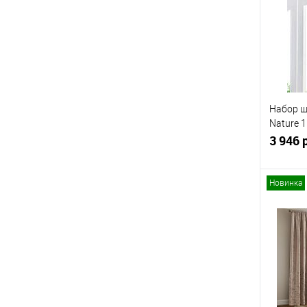
В изб
Набор ш
Nature 1
04)
3 946 
Новинка
Купит
В изб