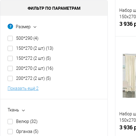
ФИЛЬТР ПО ПАРАМЕТРАМ
Набор ш
150x270 
3 936 
Размер
500*290
(4)
150*270 (2 шт)
(13)
150*272 (2 шт)
(5)
Купит
200*270 (2 шт)
(16)
В изб
200*272 (2 шт)
(5)
Показать ещё 2
Ткань
Набор ш
150x270 
Велюр
(32)
3 936 
Органза
(5)