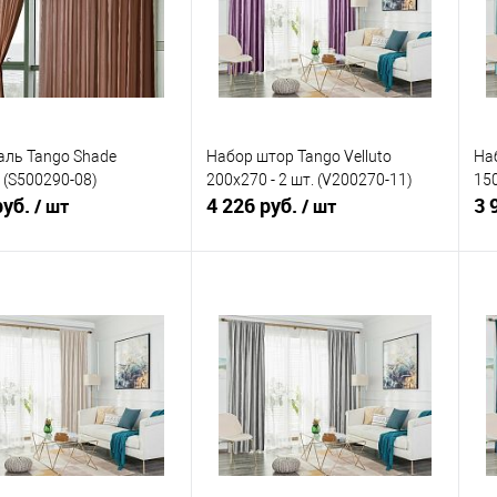
аль Tango Shade
Набор штор Tango Velluto
Наб
 (S500290-08)
200x270 - 2 шт. (V200270-11)
150
руб.
4 226 руб.
3 
/ шт
/ шт
В корзину
В корзину
ь в 1 клик
Сравнение
Купить в 1 клик
Сравнение
ранное
В наличии
В избранное
В наличии