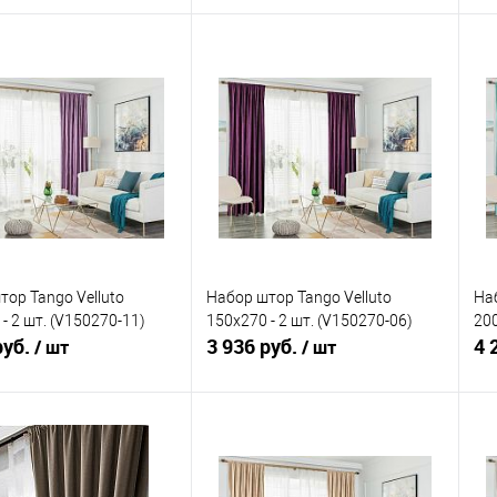
В корзину
В корзину
ь в 1 клик
Сравнение
Купить в 1 клик
Сравнение
ранное
В наличии
В избранное
В наличии
тор Tango Velluto
Набор штор Tango Velluto
Наб
- 2 шт. (V150270-11)
150x270 - 2 шт. (V150270-06)
200
руб.
3 936 руб.
4 
/ шт
/ шт
В корзину
В корзину
ь в 1 клик
Сравнение
Купить в 1 клик
Сравнение