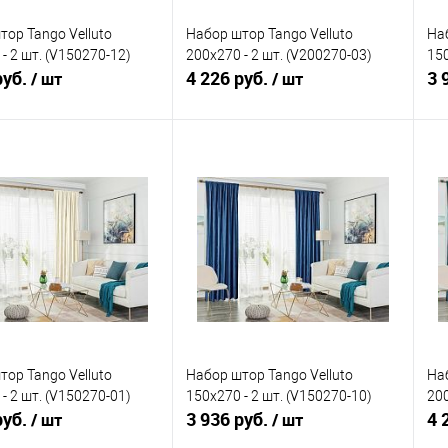
тор Tango Velluto
Набор штор Tango Velluto
Наб
- 2 шт. (V150270-12)
200x270 - 2 шт. (V200270-03)
150
руб.
4 226 руб.
3 
/ шт
/ шт
В корзину
В корзину
ь в 1 клик
Сравнение
Купить в 1 клик
Сравнение
ранное
В наличии
В избранное
В наличии
тор Tango Velluto
Набор штор Tango Velluto
Наб
- 2 шт. (V150270-01)
150x270 - 2 шт. (V150270-10)
200
руб.
3 936 руб.
4 
/ шт
/ шт