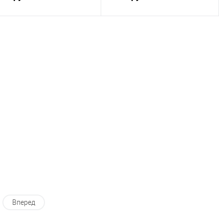
В корзину
В корзину
Купить в 1 клик
Сравнение
Купить в 1 клик
Сравнение
В избранное
В наличии
В избранное
В наличии
Вперед