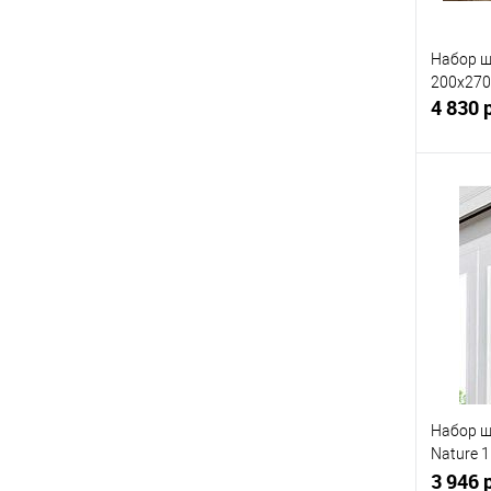
Набор ш
200x270 
4 830 
Купит
В изб
Набор ш
Nature 1
05)
3 946 