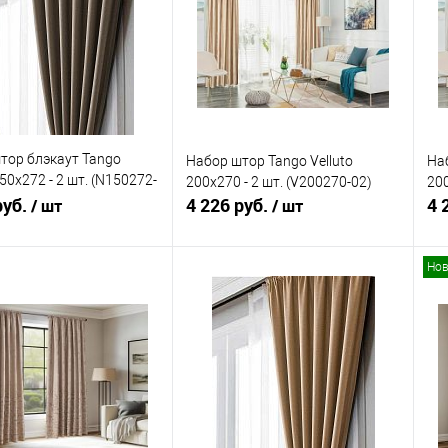
ранное
В наличии
В избранное
В наличии
тор блэкаут Tango
Набор штор Tango Velluto
Наб
50x272 - 2 шт. (N150272-
200x270 - 2 шт. (V200270-02)
200
руб.
4 226 руб.
4 
/ шт
/ шт
Нов
В корзину
В корзину
ь в 1 клик
Сравнение
Купить в 1 клик
Сравнение
ранное
В наличии
В избранное
В наличии