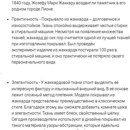
1840 году, Жозефу Мари Жаккару воздвигли памятник в его
родном городе Лионе.
Практичность - Покрывало из жаккарда – долговечное и
износостойкое.
Ткань спокойно выдерживает частые стирки
в стиральной машине. Несмотря на появление множества
тканей, жаккард до сих пор считается одной из лучшей тканей
при изготовлении покрывал. Был проведён
эксперимент:изделие из жаккарда постирали 100 раз в
стиральной машине, и оно практически не потеряло своего
первоначального вида
.
Элегантность - У жаккардовой ткани стоит выделить её
.
интересную фактуру и изысканный внешний вид
В её основе
лежит сложный метод плетения. Модели покрывал из
жаккарда представлены преимущественно в классическом
стиле. Благодаря этому, вы сможете добавить комнате шика
и элегантности. Ткань имеет блеск, свойственный шёлку.
Сегодня производители используют в дизайне покрывал из
такого материала узоры-абстракции, которые идеально