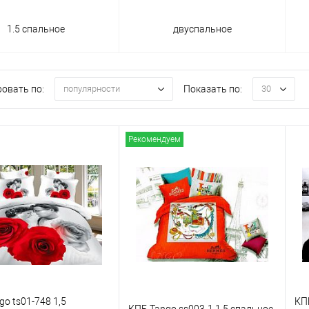
1.5 спальное
двуспальное
овать по:
Показать по:
популярности
30
Рекомендуем
o ts01-748 1,5
КП
КПБ Tango ss003-1 1,5 спальное