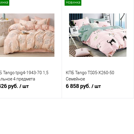
инка
Новинка
В корзину
В корзину
Купить в 1 клик
Сравнение
Купить в 1 клик
Сравнение
В избранное
В наличии
В избранное
В наличии
 Tango tpig4-1943-70 1,5
КПБ Tango TS05-X260-50
альное 4 предмета
Семейное
426 руб.
6 858 руб.
/ шт
/ шт
В корзину
В корзину
Купить в 1 клик
Сравнение
Купить в 1 клик
Сравнение