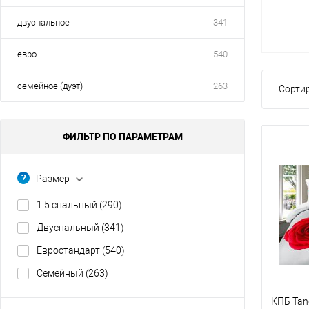
двуспальное
341
евро
540
семейное (дуэт)
263
Сортир
ФИЛЬТР ПО ПАРАМЕТРАМ
Размер
1.5 спальный
(290)
Двуспальный
(341)
Евростандарт
(540)
Семейный
(263)
КПБ Tang