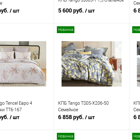
е
Се
руб.
5 600 руб.
6 
/ шт
/ шт
Новинка
Нов
В корзину
В корзину
ь в 1 клик
Сравнение
Купить в 1 клик
Сравнение
ранное
В наличии
В избранное
В наличии
o Tencel Евро 4
КПБ Tango TS05-X206-50
КП
ки TT6-167
Семейное
Се
руб.
6 858 руб.
6 
/ шт
/ шт
Новинка
Нов