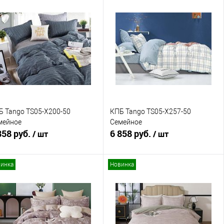
В корзину
В корзину
Купить в 1 клик
Сравнение
Купить в 1 клик
Сравнение
В избранное
В наличии
В избранное
В наличии
Б Tango TS05-X200-50
КПБ Tango TS05-X257-50
мейное
Семейное
858 руб.
6 858 руб.
/ шт
/ шт
инка
Новинка
В корзину
В корзину
Купить в 1 клик
Сравнение
Купить в 1 клик
Сравнение
В избранное
В наличии
В избранное
В наличии