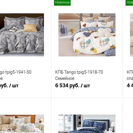
Новинка
Нов
В корзину
В корзину
ь в 1 клик
Сравнение
Купить в 1 клик
Сравнение
ранное
В наличии
В избранное
В наличии
go tpig5-1941-50
КПБ Tango tpig5-1918-70
КПБ
ое
Семейное
сп
руб.
6 534 руб.
4 
/ шт
/ шт
В корзину
В корзину
ь в 1 клик
Сравнение
Купить в 1 клик
Сравнение