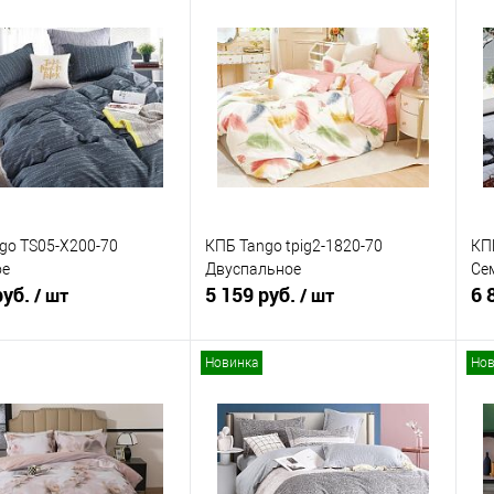
В корзину
В корзину
ь в 1 клик
Сравнение
Купить в 1 клик
Сравнение
ранное
В наличии
В избранное
В наличии
go TS05-X200-70
КПБ Tango tpig2-1820-70
КП
ое
Двуспальное
Се
руб.
5 159 руб.
6 
/ шт
/ шт
Новинка
Нов
В корзину
В корзину
ь в 1 клик
Сравнение
Купить в 1 клик
Сравнение
ранное
В наличии
В избранное
В наличии