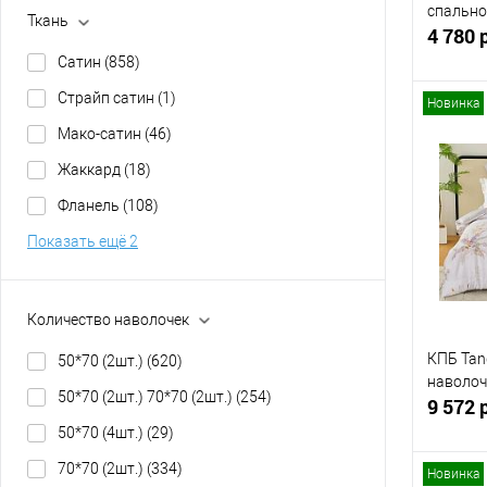
спально
Ткань
4 780 
Сатин
(858)
Страйп сатин
(1)
Новинка
Мако-сатин
(46)
Жаккард
(18)
Купит
Фланель
(108)
В изб
Показать ещё 2
Количество наволочек
КПБ Tang
50*70 (2шт.)
(620)
наволоч
50*70 (2шт.) 70*70 (2шт.)
(254)
9 572 
50*70 (4шт.)
(29)
70*70 (2шт.)
(334)
Новинка