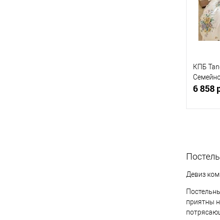
В изб
КПБ Tan
Семейн
6 858 
Купит
Постель
В изб
Девиз ком
Постельны
приятны н
потрясающ