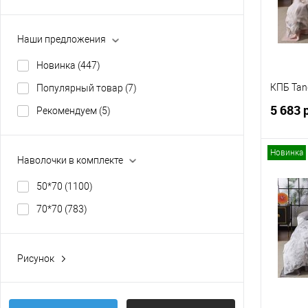
Наши предложения
Новинка
(447)
КПБ Ta
Популярный товар
(7)
5 683 
Рекомендуем
(5)
Новинка
Наволочки в комплекте
50*70
(1100)
Купит
70*70
(783)
В изб
Рисунок
Звезды
(10)
Розы
(12)