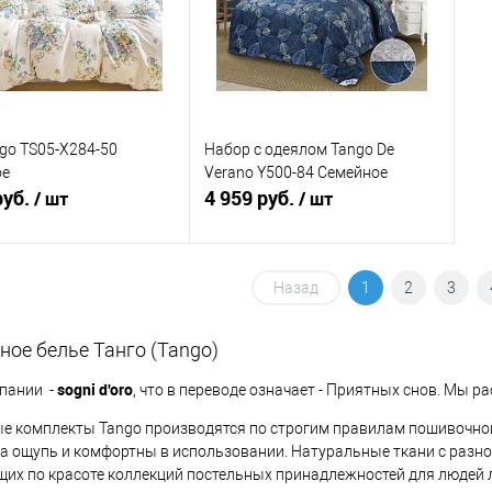
ранное
В наличии
В избранное
В наличии
go TS05-X284-50
Набор с одеялом Tango De
ое
Verano Y500-84 Семейное
руб.
4 959 руб.
/ шт
/ шт
В корзину
В корзину
Назад
1
2
3
ь в 1 клик
Сравнение
Купить в 1 клик
Сравнение
ное белье Танго (Tango)
ранное
В наличии
В избранное
В наличии
sogni d'oro
пании -
, что в переводе означает - Приятных снов. Мы р
е комплекты Tango производятся по строгим правилам пошивочной 
а ощупь и комфортны в использовании. Натуральные ткани с разн
их по красоте коллекций постельных принадлежностей для людей 