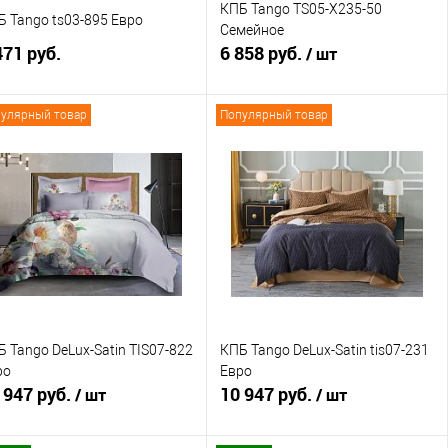
КПБ Tango TS05-X235-50
Б Tango ts03-895 Евро
Семейное
471 руб.
6 858 руб.
/ шт
улярный товар
Популярный товар
В корзину
В корзину
Купить в 1 клик
Сравнение
Купить в 1 клик
Сравнение
В избранное
В наличии
В избранное
В наличии
 Tango DeLux-Satin TIS07-822
КПБ Tango DeLux-Satin tis07-231
ро
Евро
 947 руб.
10 947 руб.
/ шт
/ шт