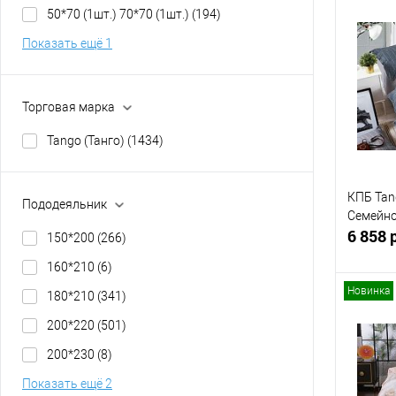
50*70 (1шт.) 70*70 (1шт.)
(194)
Показать ещё 1
Купит
В изб
Торговая марка
Tango (Танго)
(1434)
КПБ Tan
Пододеяльник
Семейн
6 858 
150*200
(266)
160*210
(6)
Новинка
180*210
(341)
200*220
(501)
Купит
200*230
(8)
В изб
Показать ещё 2