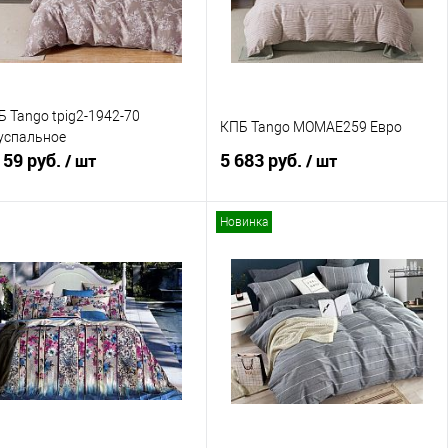
 Tango tpig2-1942-70
КПБ Tango MOMAE259 Евро
успальное
159 руб.
5 683 руб.
/ шт
/ шт
Новинка
В корзину
В корзину
Купить в 1 клик
Сравнение
Купить в 1 клик
Сравнение
В избранное
В наличии
В избранное
В наличии