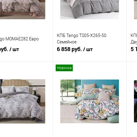
КПБ Tango TS05-X265-50
КПБ
ngo MOMAE282 Евро
Семейное
Дв
руб.
6 858 руб.
5 
/ шт
/ шт
Новинка
В корзину
В корзину
ь в 1 клик
Сравнение
Купить в 1 клик
Сравнение
ранное
В наличии
В избранное
В наличии