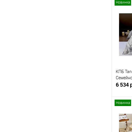
Новинка
Купит
В изб
КПБ Tan
Семейн
6 534 
Новинка
Купит