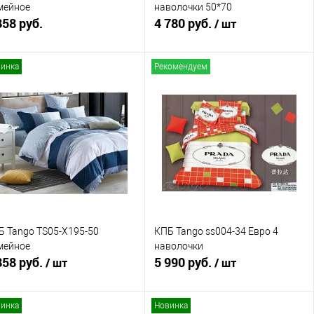
мейное
наволочки 50*70
858 руб.
4 780 руб.
/ шт
инка
Рекомендуем
В корзину
В корзину
Купить в 1 клик
Сравнение
Купить в 1 клик
Сравнение
В избранное
В наличии
В избранное
В наличии
Б Tango TS05-X195-50
КПБ Tango ss004-34 Евро 4
мейное
наволочки
858 руб.
5 990 руб.
/ шт
/ шт
инка
Новинка