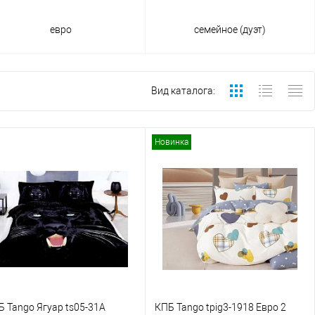
евро
семейное (дуэт)
Вид каталога:
Новинка
Б Tango Ягуар ts05-31A
КПБ Tango tpig3-1918 Евро 2