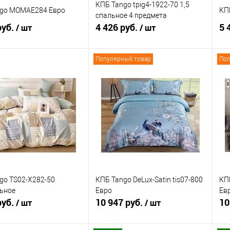
КПБ Tango tpig4-1922-70 1,5
ngo MOMAE284 Евро
КП
спальное 4 предмета
руб.
4 426 руб.
5 
/ шт
/ шт
Популярный товар
Поп
В корзину
В корзину
ь в 1 клик
Сравнение
Купить в 1 клик
Сравнение
ранное
В наличии
В избранное
В наличии
go TS02-X282-50
КПБ Tango DeLux-Satin tis07-800
КПБ
ьное
Евро
Ев
руб.
10 947 руб.
10
/ шт
/ шт