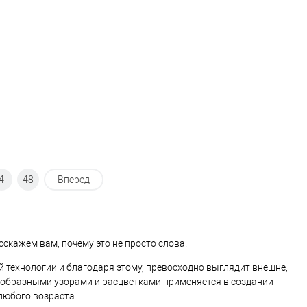
В избранное
В наличии
В избранное
В наличии
4
48
Вперед
асскажем вам, почему это не просто слова.
технологии и благодаря этому, превосходно выглядит внешне,
ообразными узорами и расцветками применяется в создании
любого возраста.