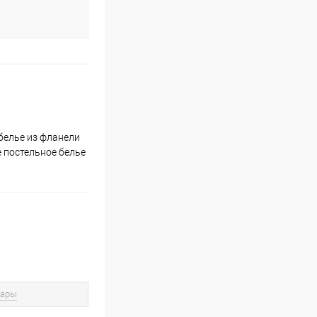
белье из фланели
е постельное белье
вары