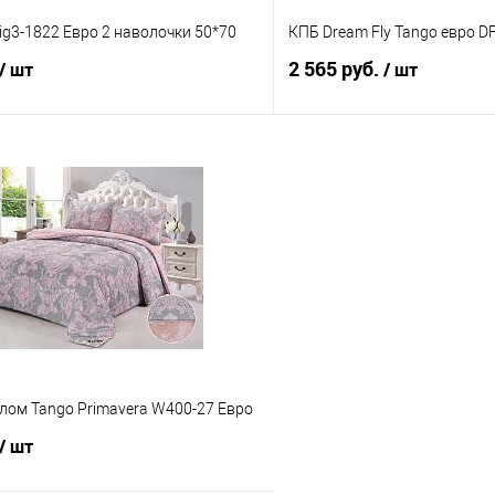
ig3-1822 Евро 2 наволочки 50*70
КПБ Dream Fly Tango евро D
2 565 руб.
/ шт
/ шт
В корзину
В корз
 клик
Сравнение
Купить в 1 клик
е
В наличии
В избранное
лом Tango Primavera W400-27 Евро
/ шт