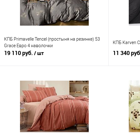
КПБ Primavelle Tencel (простыня на резинке) 53
КПБ Karven Ci
Grace Евро 4 наволочки
19 110 руб.
11 340 ру
/ шт
В корзину
Купить в 1 клик
Сравнение
Купить в 1
В избранное
В наличии
В избранно