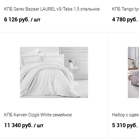
КПБ Sarev Bazaar LAUREL v5/Taba 1,5 спальное
КПБ Tango tp
6 126 руб.
4 780 руб.
/ шт
В корзину
Купить в 1 клик
Сравнение
Купить в 1
В избранное
В наличии
В избранно
КПБ Karven Cizgili White семейное
Набор с одея
11 340 руб.
5 310 руб.
/ шт