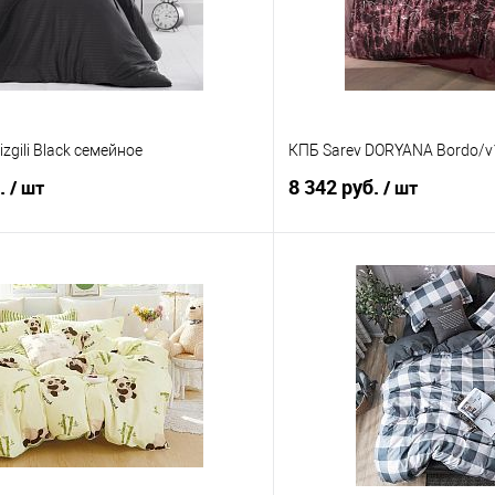
zgili Black семейное
КПБ Sarev DORYANA Bordo/v1
б.
8 342 руб.
/ шт
/ шт
В корзину
В корз
 клик
Сравнение
Купить в 1 клик
е
В наличии
В избранное