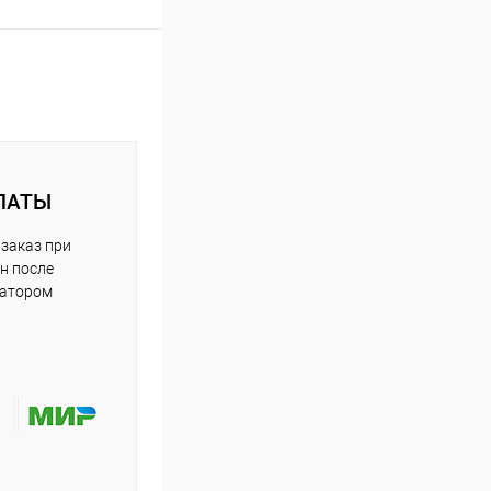
ЛАТЫ
заказ при
н после
ратором