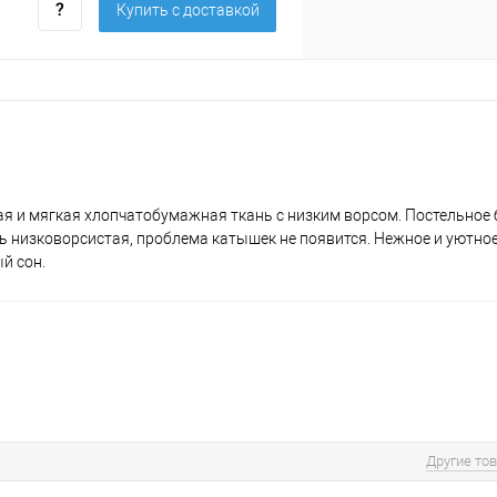
Купить c доставкой
кая и мягкая хлопчатобумажная ткань с низким ворсом. Постельное 
кань низковорсистая, проблема катышек не появится. Нежное и уютно
й сон.
Другие то