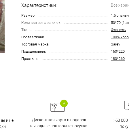
Характеристики:
Все хара
Размер
1.5 спаль
Количество наволочек
50*70 (1шт
Ткань
Фланель
Состав ткани
100% хлоп
Торговая марка
Sarev
Пододеяльник
160*220
Простыня
180*260
Дисконтная карта в подарок
ны и не
>50 000
выгодные повторные покупки
дки
поку