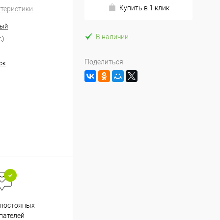
Купить в 1 клик
ктеристики
ный
В наличии
.)
Поделиться
ок
Весь ассортимент
 постояных
сертифицирован
пателей