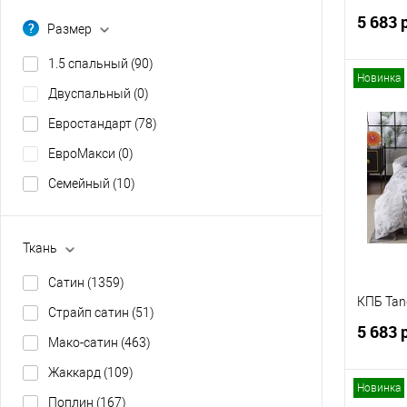
5 683 
Размер
1.5 спальный
(90)
Новинка
Двуспальный
(0)
Евростандарт
(78)
Купит
ЕвроМакси
(0)
В изб
Семейный
(10)
Ткань
Сатин
(1359)
КПБ Ta
Страйп сатин
(51)
5 683 
Мако-сатин
(463)
Жаккард
(109)
Новинка
Поплин
(167)