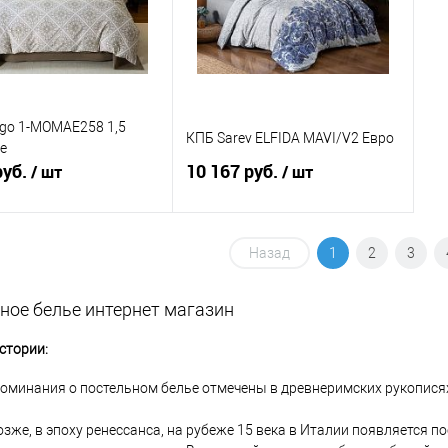
go 1-MOMAE258 1,5
КПБ Sarev ELFIDA MAVI/V2 Евро
е
руб.
10 167 руб.
/ шт
/ шт
В корзину
В корзину
Назад
1
2
3
ь в 1 клик
Сравнение
Купить в 1 клик
Сравнение
ное белье интернет магазин
ранное
В наличии
В избранное
В наличии
стории:
оминания о постельном белье отмечены в древнеримских рукописях 4
зже, в эпоху ренессанса, на рубеже 15 века в Италии появляется по