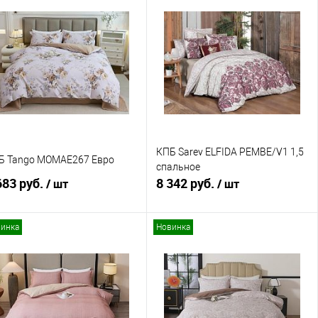
Купить в 1 клик
Сравнение
Купить в 1 клик
Сравнение
В избранное
В наличии
В избранное
В наличии
КПБ Sarev ELFIDA PEMBE/V1 1,5
Б Tango MOMAE267 Евро
спальное
683 руб.
8 342 руб.
/ шт
/ шт
инка
Новинка
В корзину
В корзину
Купить в 1 клик
Сравнение
Купить в 1 клик
Сравнение
В избранное
В наличии
В избранное
В наличии