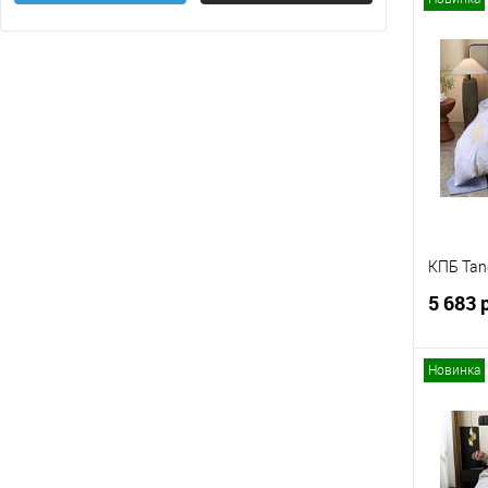
Цветы
(56)
Волки - Собаки
(0)
Купит
Показать ещё 19
В изб
КПБ Ta
5 683 
Новинка
Купит
В изб