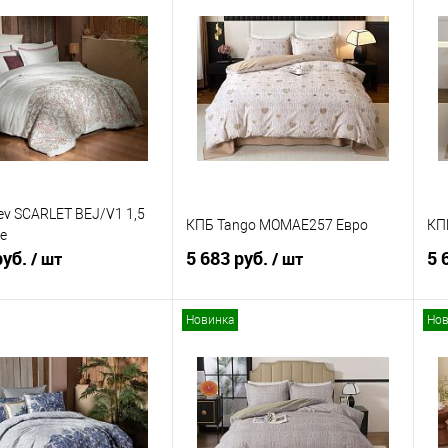
ь в 1 клик
Сравнение
Купить в 1 клик
Сравнение
ранное
В наличии
В избранное
В наличии
ev SCARLET BEJ/V1 1,5
КПБ Tango MOMAE257 Евро
КП
е
руб.
5 683 руб.
5 
/ шт
/ шт
Новинка
Нов
В корзину
В корзину
ь в 1 клик
Сравнение
Купить в 1 клик
Сравнение
ранное
В наличии
В избранное
В наличии