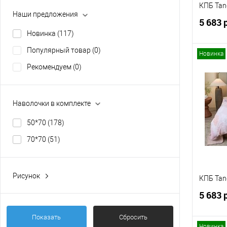
КПБ Ta
Наши предложения
5 683 
Новинка
(117)
Популярный товар
(0)
Новинка
Рекомендуем
(0)
Купит
Наволочки в комплекте
В изб
50*70
(178)
70*70
(51)
Рисунок
КПБ Ta
Звезды
(0)
5 683 
Розы
(0)
Показать
Сбросить
Фрукты - Ягоды
(2)
Новинка