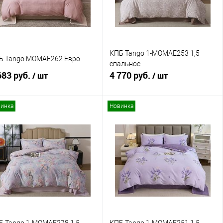
КПБ Tango 1-MOMAE253 1,5
Б Tango MOMAE262 Евро
спальное
683 руб.
4 770 руб.
/ шт
/ шт
инка
Новинка
В корзину
В корзину
Купить в 1 клик
Сравнение
Купить в 1 клик
Сравнение
В избранное
В наличии
В избранное
В наличии