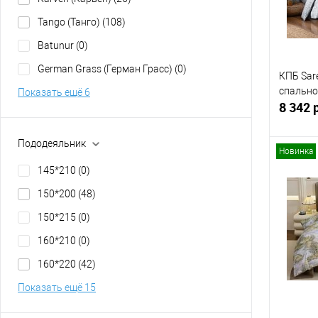
Tango (Танго)
(108)
Batunur
(0)
German Grass (Герман Грасс)
(0)
КПБ Sar
спально
Показать ещё 6
8 342 
Пододеяльник
Новинка
145*210
(0)
150*200
(48)
Купит
150*215
(0)
В изб
160*210
(0)
160*220
(42)
Показать ещё 15