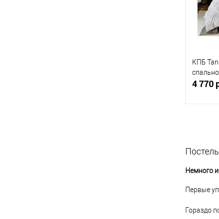
КПБ Tan
спально
4 770 
Купит
Постель
В изб
Немного и
Первые уп
Гораздо по