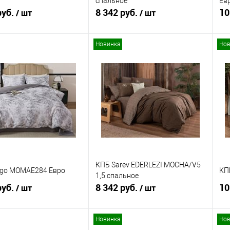
спальное
Ев
руб.
8 342 руб.
10
/ шт
/ шт
Новинка
Нов
В корзину
В корзину
ь в 1 клик
Сравнение
Купить в 1 клик
Сравнение
ранное
В наличии
В избранное
В наличии
КПБ Sarev EDERLEZI MOCHA/V5
ngo MOMAE284 Евро
КП
1,5 спальное
руб.
8 342 руб.
10
/ шт
/ шт
Новинка
Нов
В корзину
В корзину