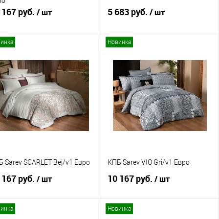
ро
 167 руб.
5 683 руб.
/ шт
/ шт
инка
Новинка
В корзину
В корзину
Купить в 1 клик
Сравнение
Купить в 1 клик
Сравнение
В избранное
В наличии
В избранное
В наличии
Б Sarev SCARLET Bej/v1 Евро
КПБ Sarev VIO Gri/v1 Евро
 167 руб.
10 167 руб.
/ шт
/ шт
инка
Новинка
В корзину
В корзину