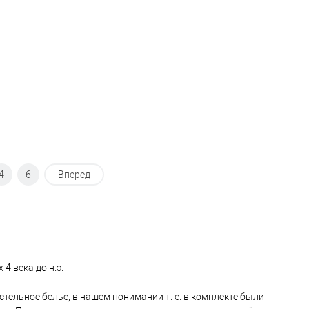
4
6
Вперед
 века до н.э.
стельное белье, в нашем понимании т. е. в комплекте были