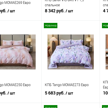
КПБ Sarev VIO GRI/V1 1,5
КП
ngo MOMAE269 Евро
спальное
сп
руб.
8 342 руб.
4 
/ шт
/ шт
Новинка
Нов
В корзину
В корзину
ь в 1 клик
Сравнение
Купить в 1 клик
Сравнение
ранное
В наличии
В избранное
В наличии
КП
ngo MOMAE250 Евро
КПБ Tango MOMAE273 Евро
Ев
руб.
5 683 руб.
10
/ шт
/ шт
Новинка
Нов