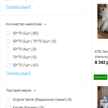
Показать ещё 8
Купит
В изб
Количество наволочек
50*70 (2шт.)
(85)
50*70 (2шт.) 70*70 (2шт.)
(3)
50*70 (4шт.)
(0)
КПБ Sar
спально
70*70 (2шт.)
(0)
8 342 
50*70 (1шт.)
(42)
Показать ещё 6
Новинка
Торговая марка
Купит
Virginia Secret (Вирджиния Секрет)
(0)
В изб
Karven (Карвен)
(26)