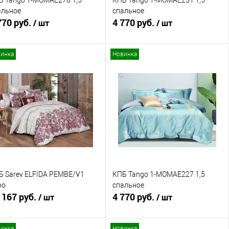
Б Tango 1-MOMAE278 1,5
КПБ Tango 1-MOMAE251 1,5
альное
спальное
770 руб.
4 770 руб.
/ шт
/ шт
инка
Новинка
В корзину
В корзину
Купить в 1 клик
Сравнение
Купить в 1 клик
Сравнение
В избранное
В наличии
В избранное
В наличии
Б Sarev ELFIDA PEMBE/V1
КПБ Tango 1-MOMAE227 1,5
ро
спальное
 167 руб.
4 770 руб.
/ шт
/ шт
инка
Новинка