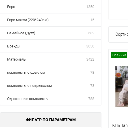
Евро
1350
Евро макси (220*240см)
15
Семейное (Дуэт)
682
Сортир
Бренды
3050
Новинка
Материалы
3422
комплекты с одеялом
78
комплекты с покрывалом
73
Однотонные комплекты
788
ФИЛЬТР ПО ПАРАМЕТРАМ
КПБ Ta