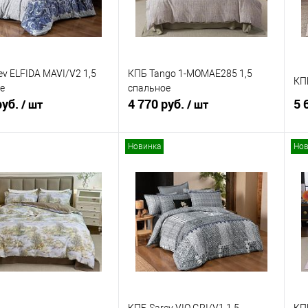
ev ELFIDA MAVI/V2 1,5
КПБ Tango 1-MOMAE285 1,5
КП
е
спальное
руб.
4 770 руб.
5 
/ шт
/ шт
Новинка
Нов
В корзину
В корзину
ь в 1 клик
Сравнение
Купить в 1 клик
Сравнение
ранное
В наличии
В избранное
В наличии