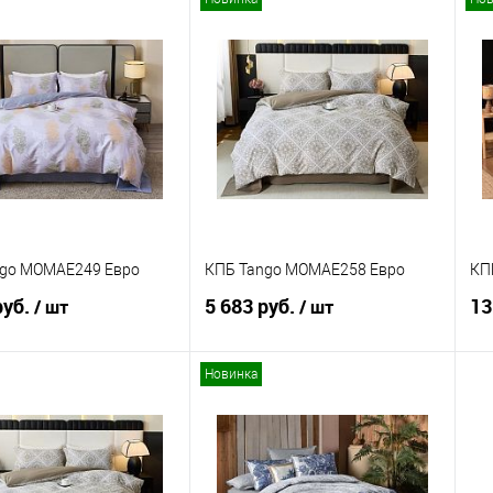
В корзину
В корзину
ь в 1 клик
Сравнение
Купить в 1 клик
Сравнение
ранное
В наличии
В избранное
В наличии
ngo MOMAE249 Евро
КПБ Tango MOMAE258 Евро
КПБ
руб.
5 683 руб.
13
/ шт
/ шт
Новинка
В корзину
В корзину
ь в 1 клик
Сравнение
Купить в 1 клик
Сравнение
ранное
В наличии
В избранное
В наличии