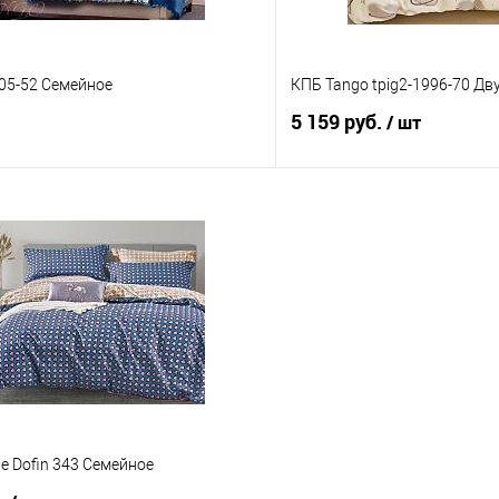
05-52 Семейное
КПБ Tango tpig2-1996-70 Дв
5 159 руб.
/ шт
В корзину
В корз
 клик
Сравнение
Купить в 1 клик
е
В наличии
В избранное
le Dofin 343 Семейное