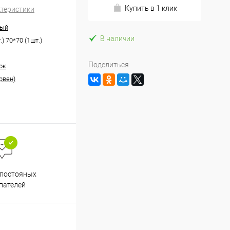
Купить в 1 клик
ктеристики
ный
В наличии
.) 70*70 (1шт.)
Поделиться
ок
рвен)
Весь ассортимент
 постояных
сертифицирован
пателей