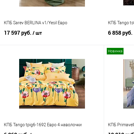
КПБ Sarev BERLINA v1/Yesil Евро
КПБ Tango ts
17 597 руб.
6 858 руб.
/ шт
Новинка
В корзину
Купить в 1
Купить в 1 клик
Сравнение
В избранно
В избранное
В наличии
КПБ Tango tpig6-1692 Евро 4 наволочки
КПБ Primavel