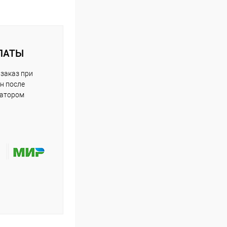
ЛАТЫ
заказ при
н после
ратором