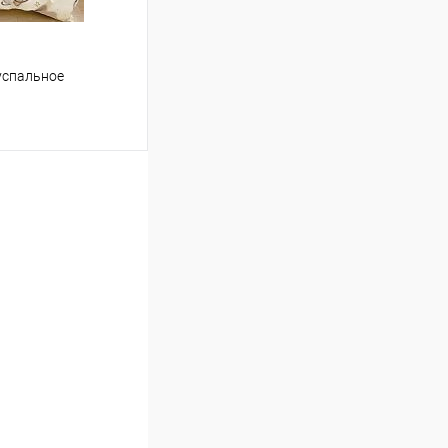
успальное
ину
Сравнение
В наличии