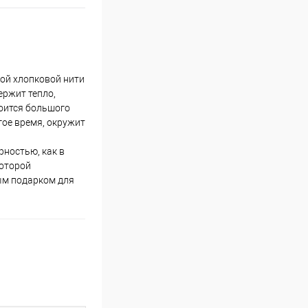
ной хлопковой нити
ержит тепло,
боится большого
гое время, окружит
рностью, как в
которой
ым подарком для