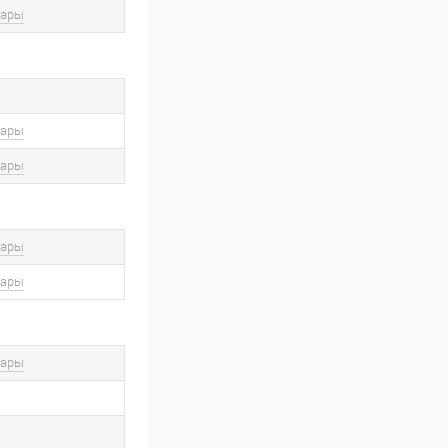
вары
вары
вары
вары
вары
вары