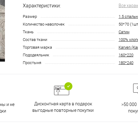
Характеристики:
Все хара
Размер
1.5 спаль
Количество наволочек
50*70 (1шт
Ткань
Сатин
Состав ткани
100% хлоп
Торговая марка
Karven (Ка
Пододеяльник
160*220
Простыня
180*240
Дисконтная карта в подарок
ны и не
>50 000
выгодные повторные покупки
дки
поку