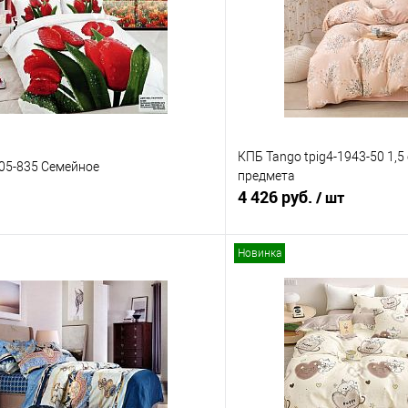
КПБ Tango tpig4-1943-50 1,5
s05-835 Семейное
предмета
4 426 руб.
/ шт
Новинка
В корзину
В корз
 клик
Сравнение
Купить в 1 клик
е
В наличии
В избранное