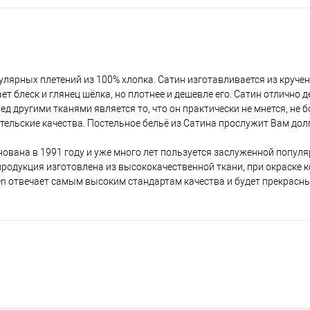
улярных плетений из 100% хлопка. Сатин изготавливается из круче
т блеск и глянец шёлка, но плотнее и дешевле его. Сатин отлично д
 другими тканями является то, что он практически не мнется, не 
тельские качества. Постельное бельё из Сатина прослужит Вам дол
ована в 1991 году и уже много лет пользуется заслуженной популя
я продукция изготовлена из высококачественной ткани, при окраске 
en отвечает самым высоким стандартам качества и будет прекрасн