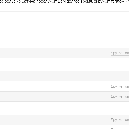
е бельё из Сатина прослужит Вам долгое время, окружит теплом и
Другие то
Другие то
Другие то
Другие то