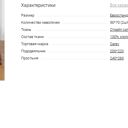
Характеристики:
Все хара
Размер
Евростанд
Количество наволочек
50*70 (2шт
Ткань
Страйп са
Состав ткани
100% хлоп
Торговая марка
Sarev
Пододеяльник
200*220
Простыня
240*260