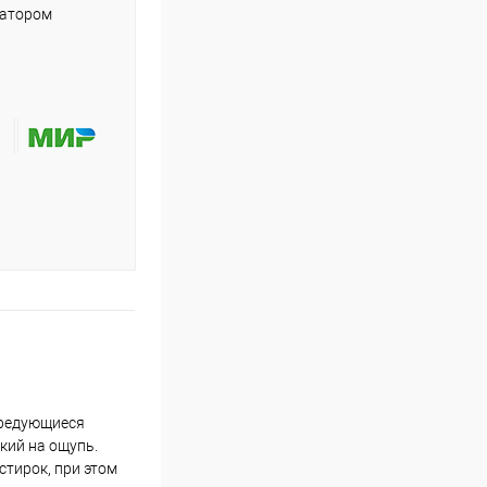
ратором
чередующиеся
гкий на ощупь.
стирок, при этом