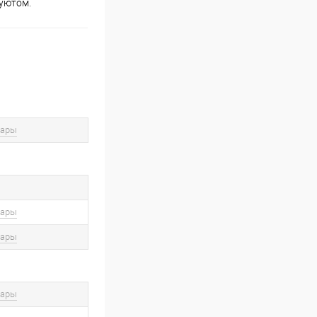
 уютом.
вары
вары
вары
вары