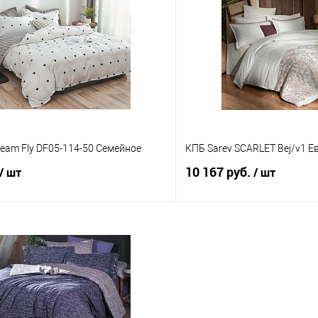
 клик
Сравнение
Купить в 1 клик
е
В наличии
В избранное
eam Fly DF05-114-50 Семейное
КПБ Sarev SCARLET Bej/v1 Е
10 167 руб.
/ шт
/ шт
В корзину
В корз
 клик
Сравнение
Купить в 1 клик
е
В наличии
В избранное