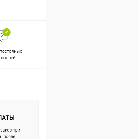
Весь ассортимент
 постояных
сертифицирован
пателей
ЛАТЫ
заказ при
н после