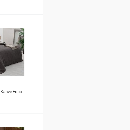
/Kahve Евро
ину