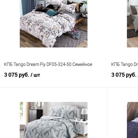
Купить в 1 клик
Сравнение
Купить в 1
В избранное
В наличии
В избранно
КПБ Tango Dream Fly DF05-324-50 Семейное
КПБ Tango Dr
3 075 руб.
3 075 руб.
/ шт
В корзину
Купить в 1 клик
Сравнение
Купить в 1
В избранное
В наличии
В избранно