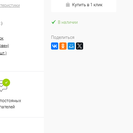
Купить в 1 клик
ктеристики
В наличии
.)
Поделиться
ок
рвен)
шт.)
Весь ассортимент
 постояных
сертифицирован
пателей