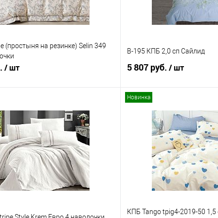
e (простыня на резинке) Selin 349
B-195 КПБ 2,0 сп Сайлид
очки
б.
5 807 руб.
/ шт
/ шт
Новинка
В корзину
В корз
 клик
Сравнение
Купить в 1 клик
е
В наличии
В избранное
КПБ Tango tpig4-2019-50 1,5
tripe Style Krem Евро 4 наволочки