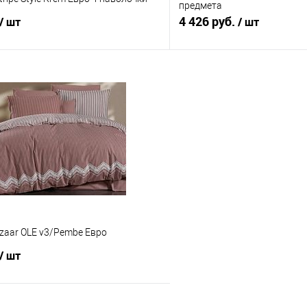
предмета
4 426 руб.
/ шт
/ шт
В корзину
В корз
 клик
Сравнение
Купить в 1 клик
е
В наличии
В избранное
zaar OLE v3/Pembe Евро
/ шт