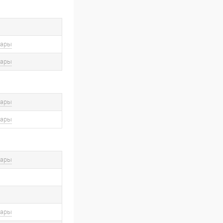
вары
вары
вары
вары
вары
вары