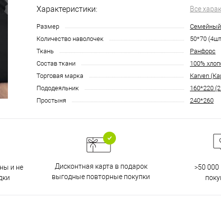
Характеристики:
Все хара
Размер
Семейный
Количество наволочек
50*70 (4шт
Ткань
Ранфорс
Состав ткани
100% хлоп
Торговая марка
Karven (Ка
Пододеяльник
160*220 (2
Простыня
240*260
Дисконтная карта в подарок
ны и не
>50 000
выгодные повторные покупки
дки
поку