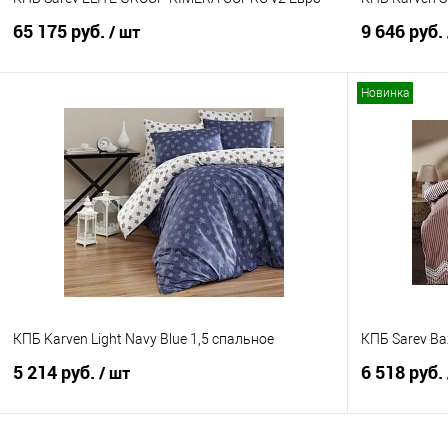
65 175 руб.
9 646 руб.
/ шт
Новинка
В корзину
Купить в 1 клик
Сравнение
Купить в 1
В избранное
В наличии
В избранно
КПБ Karven Light Navy Blue 1,5 спальное
КПБ Sarev Ba
5 214 руб.
6 518 руб.
/ шт