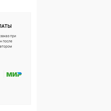
ЛАТЫ
заказ при
н после
ратором