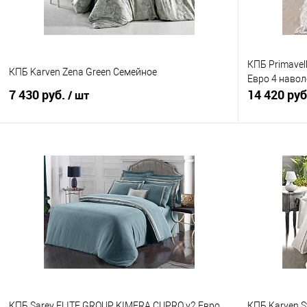
КПБ Primavell
КПБ Karven Zena Green Семейное
Евро 4 навол
7 430 руб.
14 420 ру
/ шт
В корзину
Купить в 1 клик
Сравнение
Купить в 1
В избранное
В наличии
В избранно
КПБ Sarev ELITE GROUP KIMERA CUPRO v2 Евро
КПБ Karven S