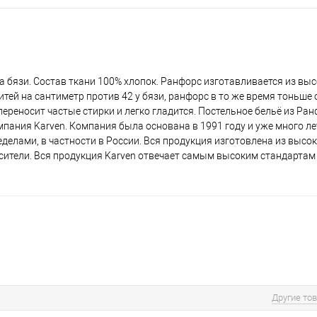
а бязи. Состав ткани 100% хлопок. Ранфорс изготавливается из вы
итей на сантиметр против 42 у бязи, ранфорс в то же время тоньше
ереносит частые стирки и легко гладится. Постельное бельё из Ра
мпания Karven. Компания была основана в 1991 году и уже много ле
ределами, в частности в России. Вся продукция изготовлена из выс
сители. Вся продукция Karven отвечает самым высоким стандартам 
Другие то