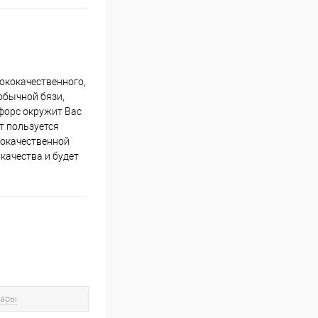
сококачественного,
 обычной бязи,
нфорс окружит Вас
т пользуется
ококачественной
качества и будет
вары