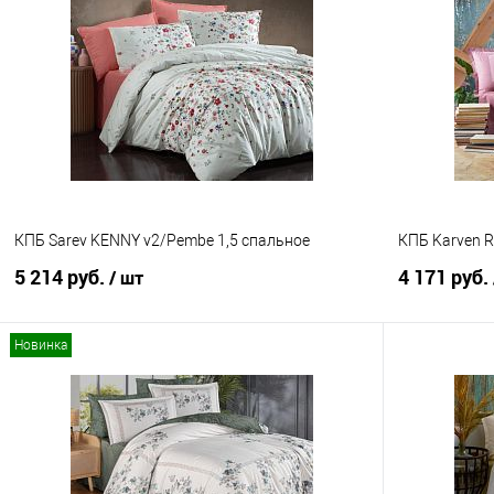
Купить в 1 клик
Сравнение
Купить в 1
В избранное
В наличии
В избранно
КПБ Sarev KENNY v2/Pembe 1,5 спальное
КПБ Karven R
5 214 руб.
4 171 руб.
/ шт
Новинка
В корзину
Купить в 1 клик
Сравнение
Купить в 1
В избранное
В наличии
В избранно