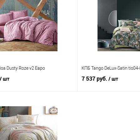
 клик
Сравнение
Купить в 1 клик
е
В наличии
В избранное
isa Dusty Roze v2 Евро
КПБ Tango DeLux-Satin tis04
7 537 руб.
/ шт
/ шт
В корзину
В корз
 клик
Сравнение
Купить в 1 клик
е
В наличии
В избранное