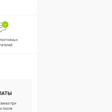
Весь ассортимент
 постояных
сертифицирован
пателей
ЛАТЫ
заказ при
н после