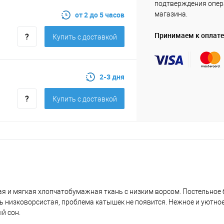
подтверждения опе
от 2 до 5 часов
магазина.
Принимаем к оплате
Купить c доставкой
2-3 дня
Купить c доставкой
кая и мягкая хлопчатобумажная ткань с низким ворсом. Постельное 
кань низковорсистая, проблема катышек не появится. Нежное и уютно
й сон.