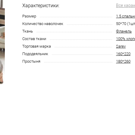
Характеристики:
Все хара
Размер
1.5 спаль
Количество наволочек
50*70 (1шт
Ткань
Фланель
Состав ткани
100% хлоп
Торговая марка
Sarev
Пододеяльник
160*220
Простыня
180*260