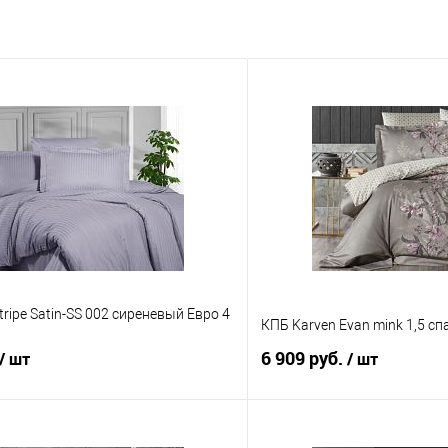
tripe Satin-SS 002 сиреневый Евро 4
КПБ Karven Evan mink 1,5 с
6 909 руб.
/ шт
/ шт
В корзину
В корз