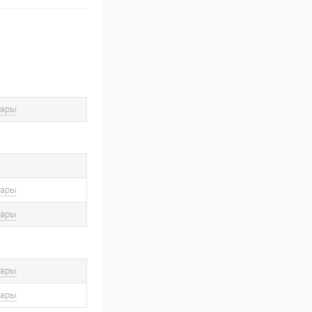
вары
вары
вары
вары
вары