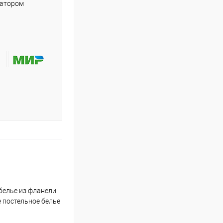
ратором
белье из фланели
е постельное белье