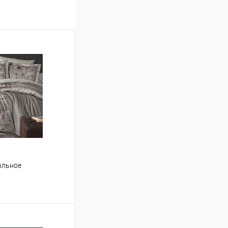
пальное
ину