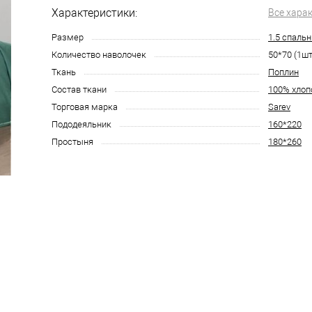
Характеристики:
Все хара
Размер
1.5 спаль
Количество наволочек
50*70 (1шт
Ткань
Поплин
Состав ткани
100% хлоп
Торговая марка
Sarev
Пододеяльник
160*220
Простыня
180*260