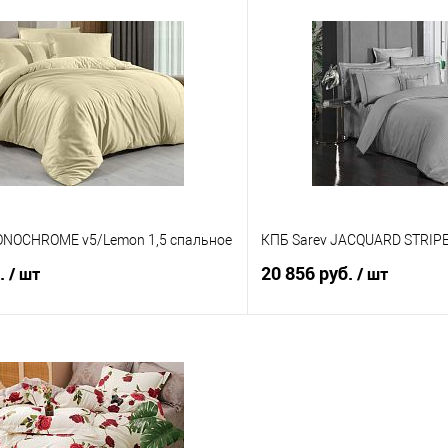
В корзину
В корз
 клик
Сравнение
Купить в 1 клик
е
В наличии
В избранное
ONOCHROME v5/Lemon 1,5 спальное
КПБ Sarev JACQUARD STRIPE
б.
20 856 руб.
/ шт
/ шт
В корзину
В корз
 клик
Сравнение
Купить в 1 клик
е
В наличии
В избранное