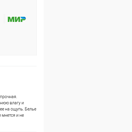
 прочная.
шнюю влагу и
ее на ощупь. Белье
 мнется и не