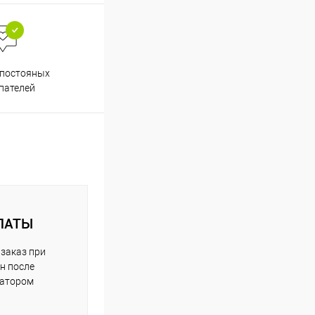
Весь ассортимент
 постояных
сертифицирован
пателей
ЛАТЫ
заказ при
н после
ратором