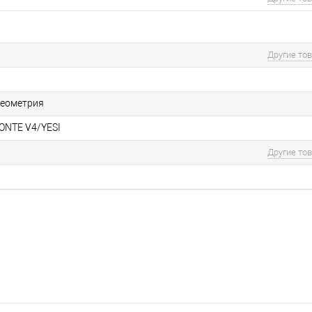
Другие то
геометрия
ONTE V4/YESI
Другие то