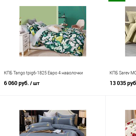
В корзину
Купить в 1 клик
Сравнение
Купить в 1
В избранное
В наличии
В избранно
КПБ Tango tpig6-1825 Евро 4 наволочки
КПБ Sarev M
6 060 руб.
13 035 ру
/ шт
В корзину
Купить в 1 клик
Сравнение
Купить в 1
В избранное
В наличии
В избранно