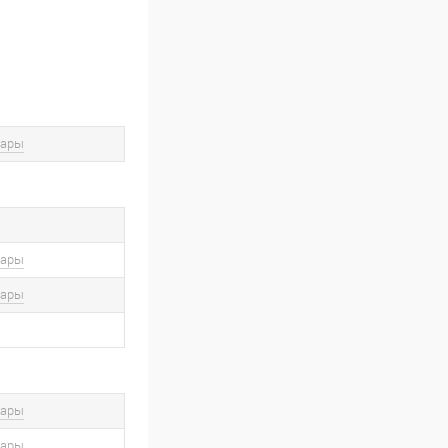
вары
вары
вары
вары
вары