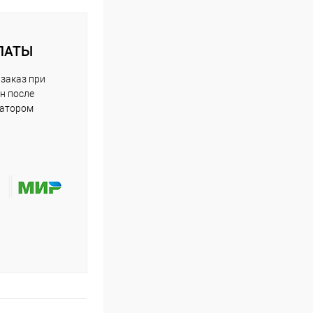
ЛАТЫ
заказ при
н после
ратором