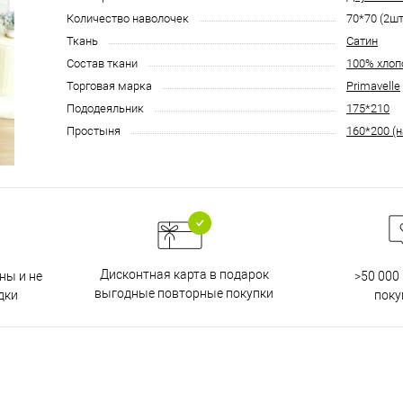
Количество наволочек
70*70 (2шт
Ткань
Сатин
Состав ткани
100% хлоп
Торговая марка
Primavelle
Пододеяльник
175*210
Простыня
160*200 (н
Дисконтная карта в подарок
ны и не
>50 000
выгодные повторные покупки
дки
поку