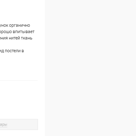
унок органично
 хорошо впитывает
ения нитей ткань
ид постели в
вары