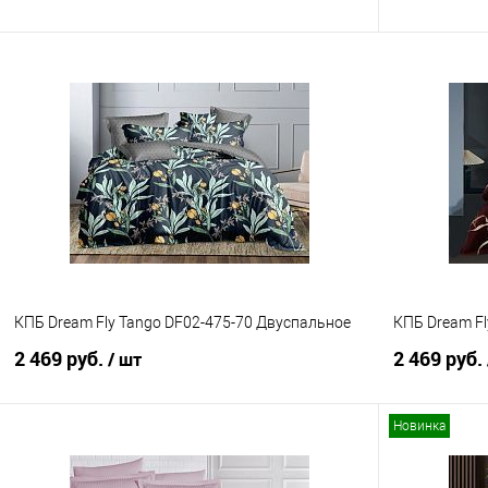
В корзину
Купить в 1 клик
Сравнение
Купить в 1
В избранное
В наличии
В избранно
КПБ Dream Fly Tango DF02-475-70 Двуспальное
КПБ Dream Fl
2 469 руб.
2 469 руб.
/ шт
Новинка
В корзину