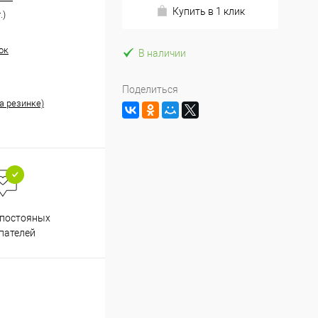
Купить в 1 клик
.)
ок
В наличии
Поделиться
а резинке)
Весь ассортимент
 постояных
сертифицирован
пателей