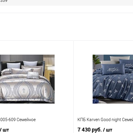
 339
N005-609 Семейное
КПБ Karven Good night Семе
7 430 руб.
/ шт
/ шт