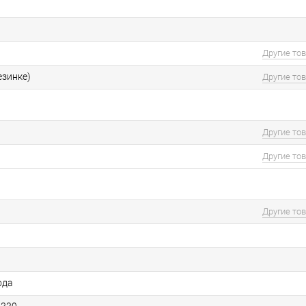
Другие то
езинке)
Другие то
Другие то
Другие то
Другие то
ода