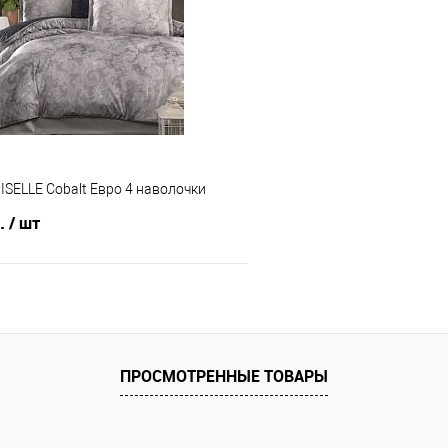
 клик
Сравнение
Купить в 1 клик
е
В наличии
В избранное
ISELLE Cobalt Евро 4 наволочки
б.
/ шт
В корзину
 клик
Сравнение
ПРОСМОТРЕННЫЕ ТОВАРЫ
е
В наличии