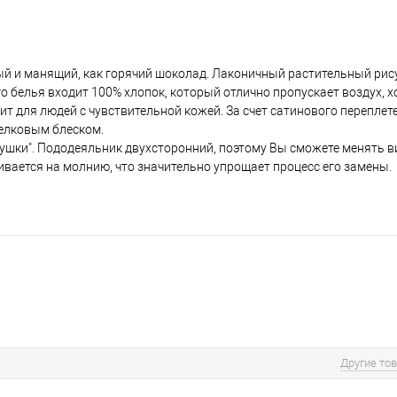
ый и манящий, как горячий шоколад. Лаконичный растительный рис
го белья входит 100% хлопок, который отлично пропускает воздух,
т для людей с чувствительной кожей. За счет сатинового переплет
елковым блеском.
ушки". Пододеяльник двухсторонний, поэтому Вы сможете менять в
ивается на молнию, что значительно упрощает процесс его замены.
Другие то