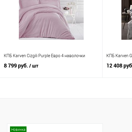
Купить в 1 клик
Сравнение
Купить в 1
В избранное
В наличии
В избранно
КПБ Karven Cizgili Purple Евро 4 наволочки
КПБ Karven G
8 799 руб.
12 408 ру
/ шт
В корзину
Купить в 1 клик
Сравнение
Купить в 1
В избранное
В наличии
В избранно
Новинка