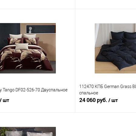
В корзину
В корз
 клик
Сравнение
Купить в 1 клик
е
В наличии
В избранное
112470 КПБ German Grass B
y Tango DF02-526-70 Двуспальное
спальное
24 060 руб.
/ шт
/ шт
В корзину
В корз