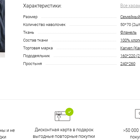
Характеристики:
Все хара
Размер
Семейный
Количество наволочек
50*70 (2шт
Ткань
Фланель
Состав ткани
100% хлоп
Торговая марка
Karven (Ка
Пододеяльник
160*220 (2
Простыня
240*260
Дисконтная карта в подарок
ны и не
>50 000
выгодные повторные покупки
дки
поку