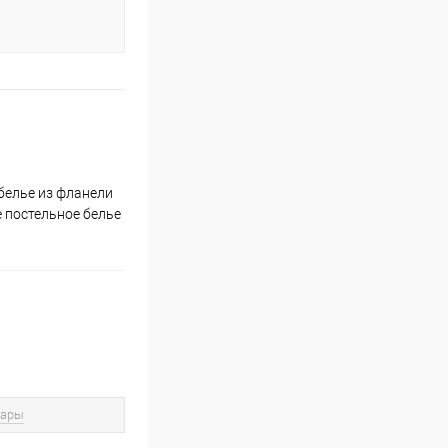
белье из фланели
е постельное белье
вары