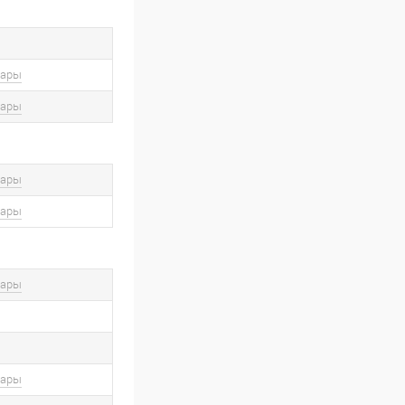
вары
вары
вары
вары
вары
вары