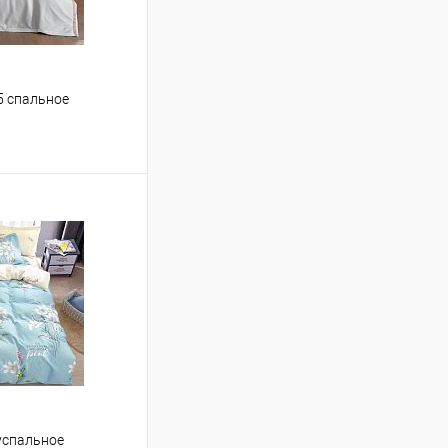
5 спальное
ину
Сравнение
В наличии
успальное