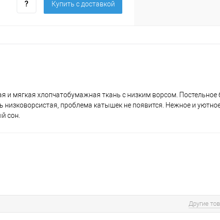
Купить c доставкой
кая и мягкая хлопчатобумажная ткань с низким ворсом. Постельное 
кань низковорсистая, проблема катышек не появится. Нежное и уютно
й сон.
Другие то