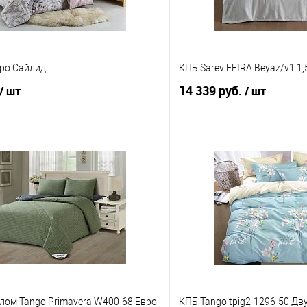
вро Сайлид
КПБ Sarev EFIRA Beyaz/v1 1,
14 339 руб.
/ шт
/ шт
В корзину
В корз
 клик
Сравнение
Купить в 1 клик
е
В наличии
В избранное
лом Tango Primavera W400-68 Евро
КПБ Tango tpig2-1296-50 Дв