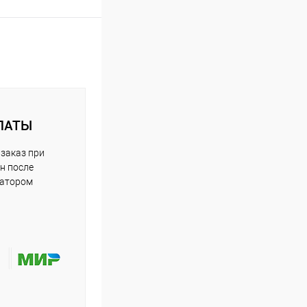
ЛАТЫ
заказ при
н после
ратором