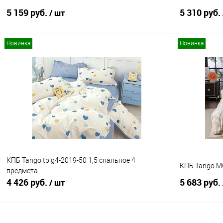
5 159 руб.
5 310 руб.
/ шт
Новинка
Новинка
В корзину
Купить в 1 клик
Сравнение
Купить в 1
В избранное
В наличии
В избранно
КПБ Tango tpig4-2019-50 1,5 спальное 4
КПБ Tango 
предмета
4 426 руб.
5 683 руб.
/ шт
В корзину