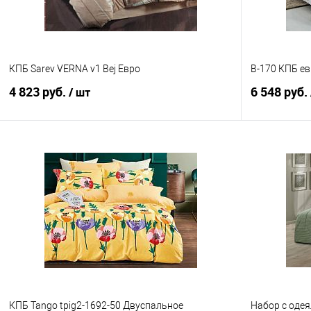
КПБ Sarev VERNA v1 Bej Евро
B-170 КПБ е
4 823 руб.
6 548 руб.
/ шт
В корзину
Купить в 1 клик
Сравнение
Купить в 1
В избранное
В наличии
В избранно
КПБ Tango tpig2-1692-50 Двуспальное
Набор с одея