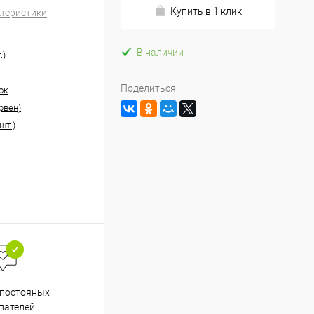
Купить в 1 клик
ктеристики
В наличии
.)
Поделиться
ок
рвен)
шт.)
Весь ассортимент
 постояных
сертифицирован
пателей