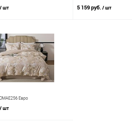
5 159 руб.
/ шт
/ шт
В корзину
В корз
 клик
Сравнение
Купить в 1 клик
е
В наличии
В избранное
MOMAE256 Евро
/ шт
В корзину