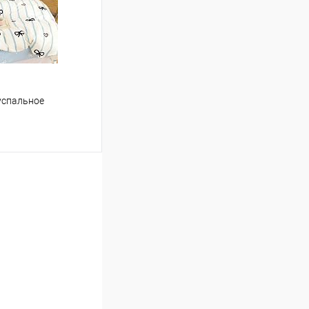
В наличии
успальное
ину
Сравнение
В наличии