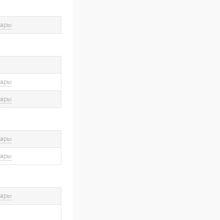
вары
вары
вары
вары
вары
вары