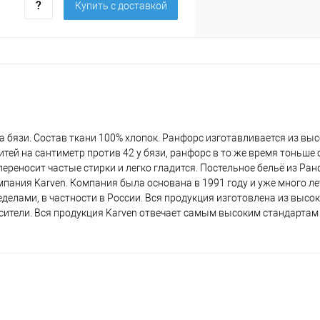
Купить c доставкой
а бязи. Состав ткани 100% хлопок. Ранфорс изготавливается из вы
итей на сантиметр против 42 у бязи, ранфорс в то же время тоньше
ереносит частые стирки и легко гладится. Постельное бельё из Ра
мпания Karven. Компания была основана в 1991 году и уже много ле
ределами, в частности в России. Вся продукция изготовлена из выс
сители. Вся продукция Karven отвечает самым высоким стандартам 