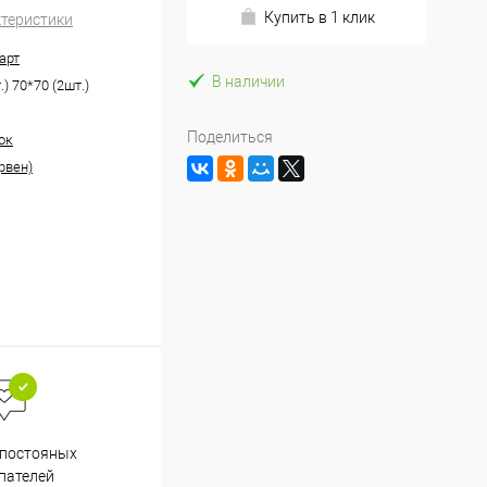
Купить в 1 клик
ктеристики
арт
В наличии
.) 70*70 (2шт.)
Поделиться
ок
рвен)
Весь ассортимент
 постояных
сертифицирован
пателей