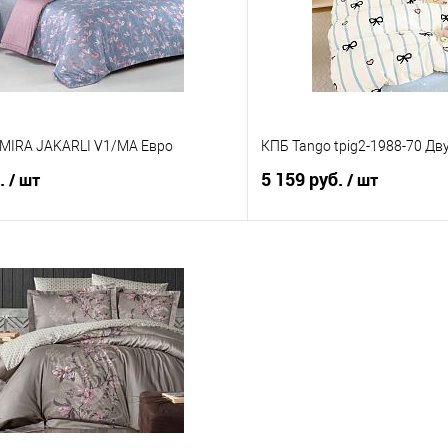
е
В наличии
В избранное
AMIRA JAKARLI V1/MA Евро
КПБ Tango tpig2-1988-70 Дв
б.
5 159 руб.
/ шт
/ шт
В корзину
В корз
 клик
Сравнение
Купить в 1 клик
е
В наличии
В избранное