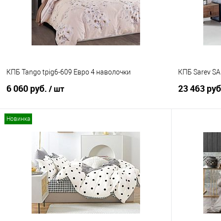
В избранное
В наличии
В избранно
КПБ Tango tpig6-609 Евро 4 наволочки
КПБ Sarev S
6 060 руб.
23 463 ру
/ шт
Новинка
В корзину
Купить в 1 клик
Сравнение
Купить в 1
В избранное
В наличии
В избранно