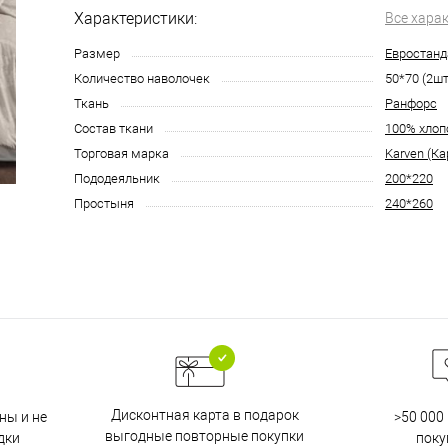
Характеристики:
Все хара
Размер
Евростанд
Количество наволочек
50*70 (2шт
Ткань
Ранфорс
Состав ткани
100% хлоп
Торговая марка
Karven (Ка
Пододеяльник
200*220
Простыня
240*260
Дисконтная карта в подарок
ны и не
>50 000
выгодные повторные покупки
дки
поку