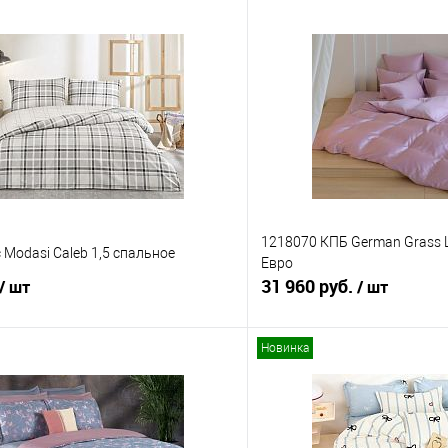
1218070 КПБ German Grass 
 Modasi Caleb 1,5 спальное
Евро
31 960 руб.
/ шт
/ шт
Новинка
В корзину
В корз
 клик
Сравнение
Купить в 1 клик