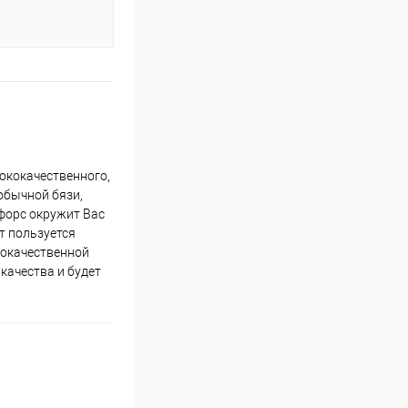
сококачественного,
 обычной бязи,
нфорс окружит Вас
т пользуется
ококачественной
качества и будет