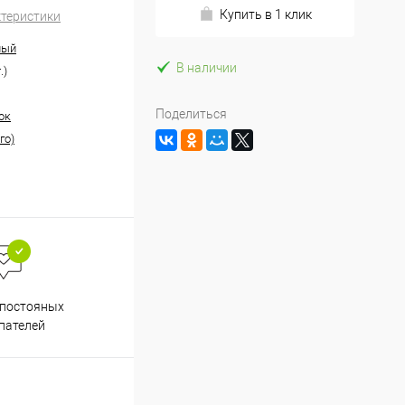
Купить в 1 клик
ктеристики
ный
В наличии
.)
Поделиться
ок
го)
Весь ассортимент
 постояных
сертифицирован
пателей