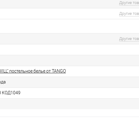
Другие то
Другие то
Другие то
ILL" постельное белье от TANGO
ода
0 КОД1049