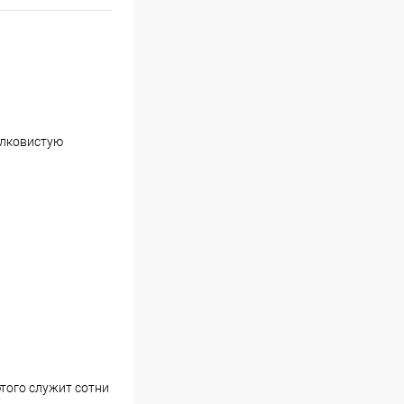
елковистую
этого служит сотни