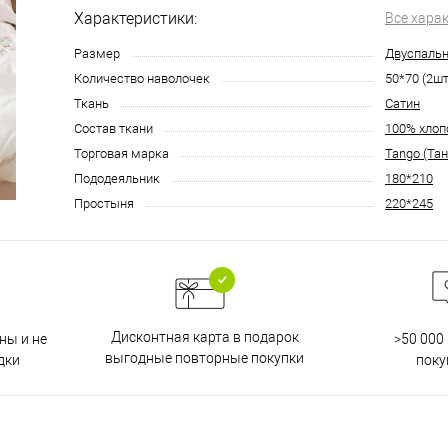
Характеристики:
Все хара
Размер
Двуспаль
Количество наволочек
50*70 (2шт
Ткань
Сатин
Состав ткани
100% хлоп
Торговая марка
Tango (Тан
Пододеяльник
180*210
Простыня
220*245
Дисконтная карта в подарок
ны и не
>50 000
выгодные повторные покупки
дки
поку