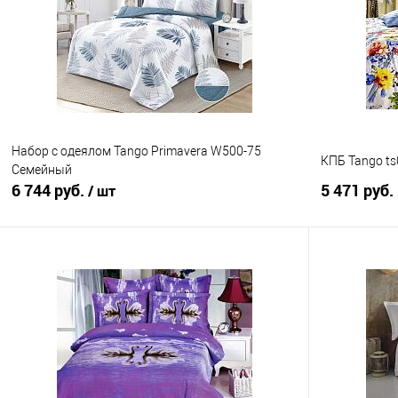
Купить в 1 клик
Сравнение
Купить в 1
В избранное
В наличии
В избранно
Набор с одеялом Tango Primavera W500-75
КПБ Tango ts
Семейный
6 744 руб.
5 471 руб.
/ шт
В корзину
Купить в 1
Купить в 1 клик
Сравнение
В избранно
В избранное
В наличии