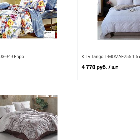
 клик
Сравнение
Купить в 1 клик
е
В наличии
В избранное
03-949 Евро
КПБ Tango 1-MOMAE255 1,5 
4 770 руб.
/ шт
В корзину
В корз
 клик
Сравнение
Купить в 1 клик
е
В наличии
В избранное