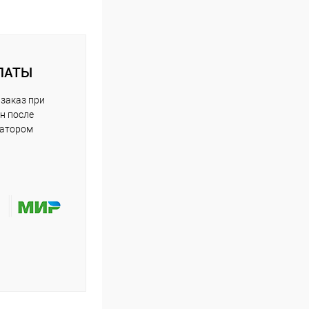
ЛАТЫ
заказ при
н после
ратором