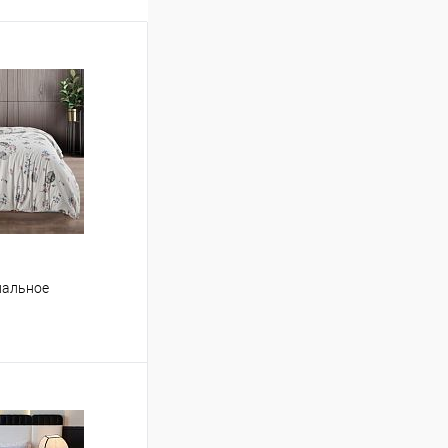
спальное
ину