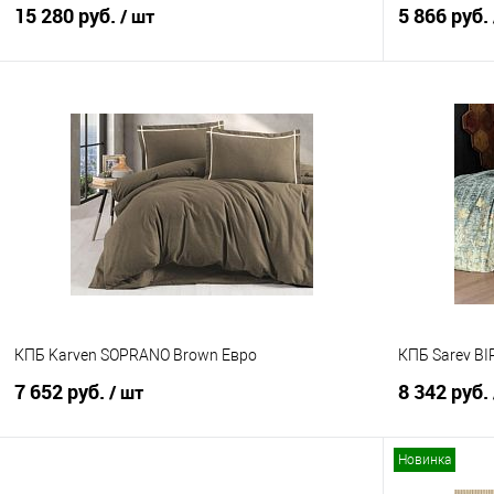
15 280 руб.
5 866 руб.
/ шт
В корзину
Купить в 1 клик
Сравнение
Купить в 1
В избранное
В наличии
В избранно
КПБ Karven SOPRANO Brown Евро
КПБ Sarev BIR
7 652 руб.
8 342 руб.
/ шт
Новинка
В корзину