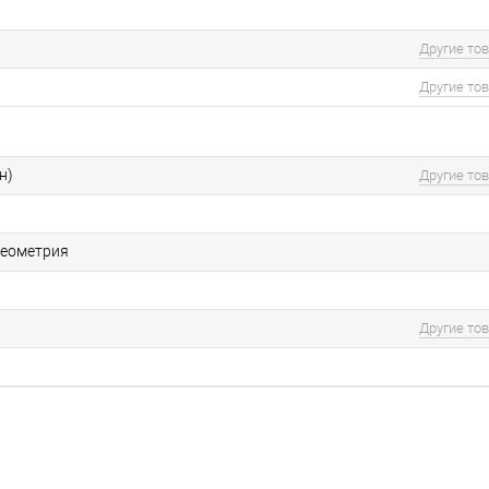
Другие то
Другие то
н)
Другие то
геометрия
Другие то