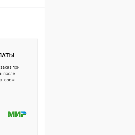
ЛАТЫ
заказ при
н после
ратором