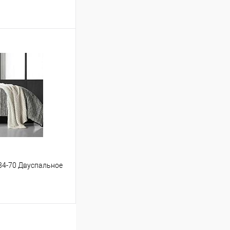
ину
Сравнение
В наличии
34-70 Двуспальное
ину