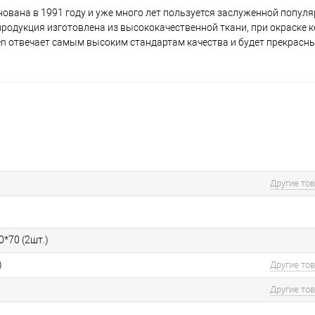
ована в 1991 году и уже много лет пользуется заслуженной популя
я продукция изготовлена из высококачественной ткани, при окраске 
en отвечает самым высоким стандартам качества и будет прекрасн
Другие то
0*70 (2шт.)
)
Другие то
Другие то