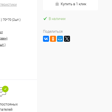
Купить в 1 клик
ктеристики
В наличии
.) 70*70 (2шт.)
Поделиться
ел
рвен)
шт.)
Весь ассортимент
 постояных
сертифицирован
пателей