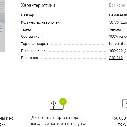
Характеристики:
Все хара
Размер
Семейный
Количество наволочек
50*70 (2шт
Ткань
Тенсел
Состав ткани
100% тенс
Торговая марка
Karven (Ка
Пододеяльник
160*220 (2
Простыня
240*260
Дисконтная карта в подарок
ны и не
>50 000
выгодные повторные покупки
дки
поку