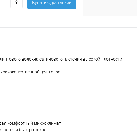
Купить c доставкой
алиптового волокна сатинового плетения высокой плотности
 высококачественной целлюлозы.
авая комфортный микроклимат
ирается и быстро сохнет