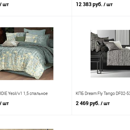
12 383 руб.
/ шт
/ шт
В корзину
В корз
 клик
Сравнение
Купить в 1 клик
е
В наличии
В избранное
DIE Yesil/v1 1,5 спальное
КПБ Dream Fly Tango DF02-5
2 469 руб.
/ шт
/ шт
В корзину
В корз