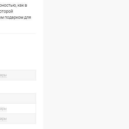
рностью, как в
которой
ым подарком для
вары
вары
вары