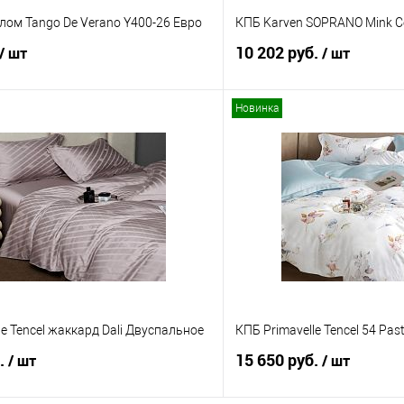
лом Tango De Verano Y400-26 Евро
КПБ Karven SOPRANO Mink 
10 202 руб.
/ шт
/ шт
Новинка
В корзину
В корз
 клик
Сравнение
Купить в 1 клик
е
В наличии
В избранное
le Tencel жаккард Dali Двуспальное
КПБ Primavelle Tencel 54 Pa
б.
15 650 руб.
/ шт
/ шт