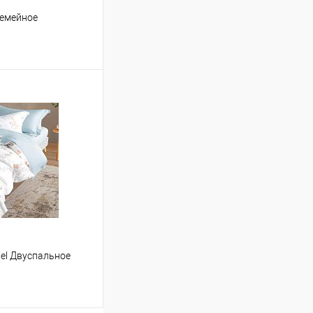
Семейное
ину
Сравнение
В наличии
stel Двуспальное