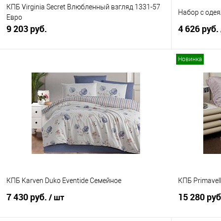
КПБ Virginia Secret Влюбленный взгляд 1331-57
Набор с одея
Евро
9 203 руб.
4 626 руб.
Новинка
В корзину
Купить в 1 клик
Сравнение
Купить в 1
В избранное
В наличии
В избранно
КПБ Karven Duko Eventide Семейное
КПБ Primavel
7 430 руб.
15 280 ру
/ шт