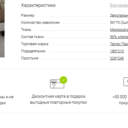
Характеристики:
Все хара
Размер
Двуспаль
Количество наволочек
50*70 (2шт
Ткань
Микросат
Состав ткани
50% хлопо
Торговая марка
Tango (Тан
Пододеяльник
180*210
Простыня
220*245
Дисконтная карта в подарок
ны и не
>50 000
выгодные повторные покупки
дки
поку