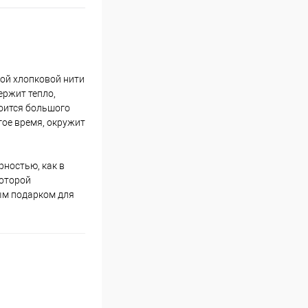
ной хлопковой нити
ержит тепло,
боится большого
гое время, окружит
рностью, как в
которой
ым подарком для