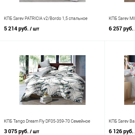
КПБ Sarev PATRICIA v2/Bordo 1,5 спальное
КПБ Sarev MI
5 214 руб.
6 257 руб.
/ шт
В корзину
Купить в 1 клик
Сравнение
Купить в 1
В избранное
В наличии
В избранно
КПБ Tango Dream Fly DF05-359-70 Семейное
КПБ Sarev Ba
3 075 руб.
6 126 руб.
/ шт