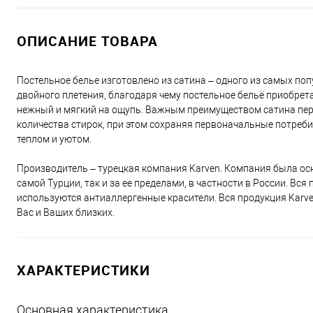
ОПИСАНИЕ ТОВАРА
Постельное белье изготовлено из сатина – одного из самых поп
двойного плетения, благодаря чему постельное бельё приобретае
нежный и мягкий на ощупь. Важным преимуществом сатина перед
количества стирок, при этом сохраняя первоначальные потреби
теплом и уютом.
Производитель – турецкая компания Karven. Компания была осн
самой Турции, так и за ее пределами, в частности в России. Вс
используются антиаллергенные красители. Вся продукция Karv
Вас и Ваших близких.
ХАРАКТЕРИСТИКИ
Основная характеристика