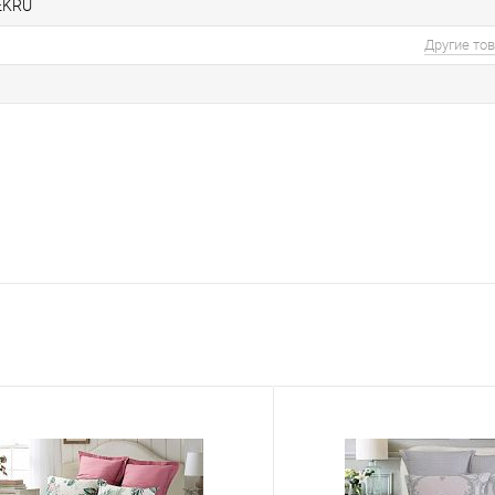
 EKRU
Другие то