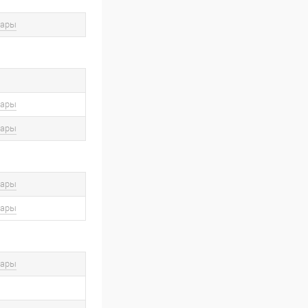
вары
вары
вары
вары
вары
вары