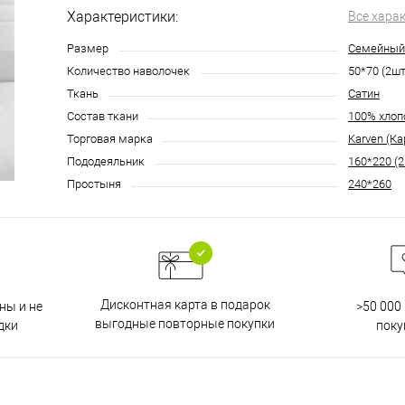
Характеристики:
Все хара
Размер
Семейный
Количество наволочек
50*70 (2шт
Ткань
Сатин
Состав ткани
100% хлоп
Торговая марка
Karven (Ка
Пододеяльник
160*220 (2
Простыня
240*260
Дисконтная карта в подарок
ны и не
>50 000
выгодные повторные покупки
дки
поку