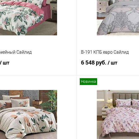
емейный Сайлид
B-191 КПБ евро Сайлид
6 548 руб.
/ шт
/ шт
Новинка
В корзину
В корз
 клик
Сравнение
Купить в 1 клик
е
В наличии
В избранное