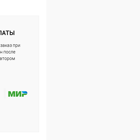
ЛАТЫ
заказ при
н после
ратором