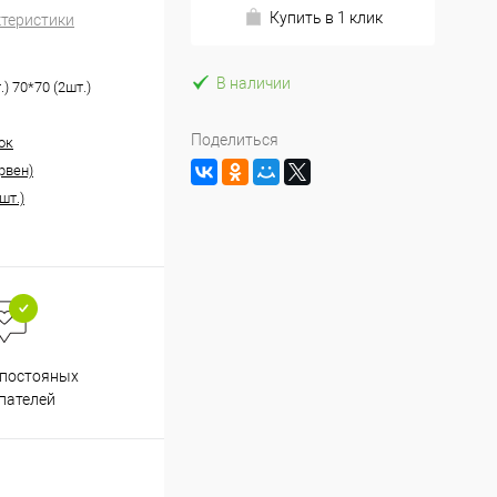
Купить в 1 клик
ктеристики
В наличии
.) 70*70 (2шт.)
Поделиться
ок
рвен)
шт.)
Весь ассортимент
 постояных
сертифицирован
пателей