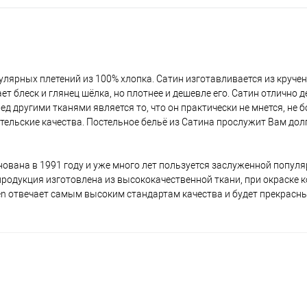
улярных плетений из 100% хлопка. Сатин изготавливается из круче
т блеск и глянец шёлка, но плотнее и дешевле его. Сатин отлично д
 другими тканями является то, что он практически не мнется, не 
тельские качества. Постельное бельё из Сатина прослужит Вам дол
ована в 1991 году и уже много лет пользуется заслуженной популя
я продукция изготовлена из высококачественной ткани, при окраске 
en отвечает самым высоким стандартам качества и будет прекрасн