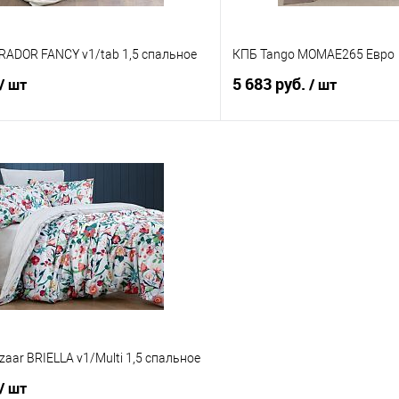
RADOR FANCY v1/tab 1,5 спальное
КПБ Tango MOMAE265 Евро
5 683 руб.
/ шт
/ шт
В корзину
В корз
 клик
Сравнение
Купить в 1 клик
е
В наличии
В избранное
zaar BRIELLA v1/Multi 1,5 спальное
/ шт