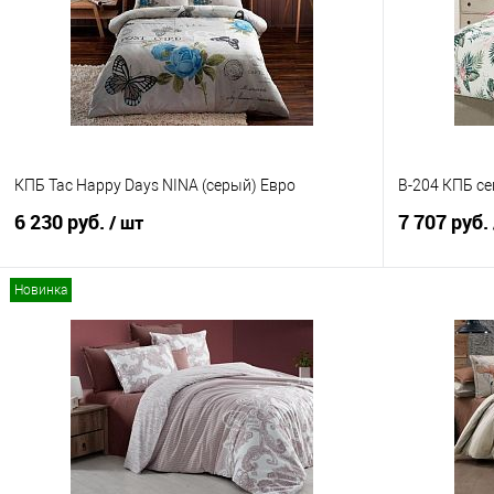
КПБ Tac Happy Days NINA (серый) Евро
B-204 КПБ с
6 230 руб.
7 707 руб.
/ шт
Новинка
В корзину
Купить в 1 клик
Сравнение
Купить в 1
В избранное
В наличии
В избранно