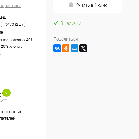
Купить в 1 клик
ктеристики
арт
В наличии
.) 70*70 (2шт.)
ин
Поделиться
зное волокно, 40%
, 20% хлопок
)
Весь ассортимент
 постояных
сертифицирован
пателей