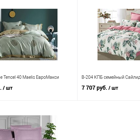
В корзину
В корз
 клик
Сравнение
Купить в 1 клик
е
В наличии
В избранное
le Tencel 40 Maelis ЕвроМакси
B-204 КПБ семейный Сайли
б.
7 707 руб.
/ шт
/ шт
В корзину
В корз
 клик
Сравнение
Купить в 1 клик
е
В наличии
В избранное