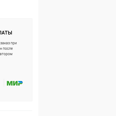
ЛАТЫ
заказ при
н после
ратором