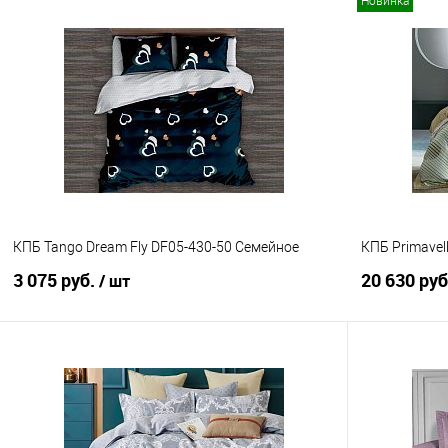
Новинка
В корзину
Купить в 1 клик
Сравнение
Купить в 1
В избранное
В наличии
В избранно
КПБ Tango Dream Fly DF05-430-50 Семейное
КПБ Primavel
3 075 руб.
20 630 ру
/ шт
В корзину
Купить в 1 клик
Сравнение
Купить в 1
В избранное
В наличии
В избранно