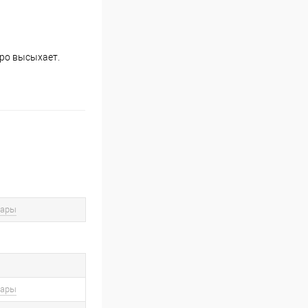
тро высыхает.
вары
вары