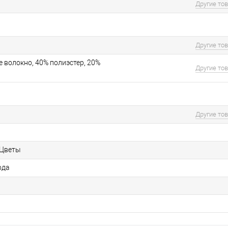
Другие то
Другие то
 волокно, 40% полиэстер, 20%
Другие то
Другие то
 Цветы
ода