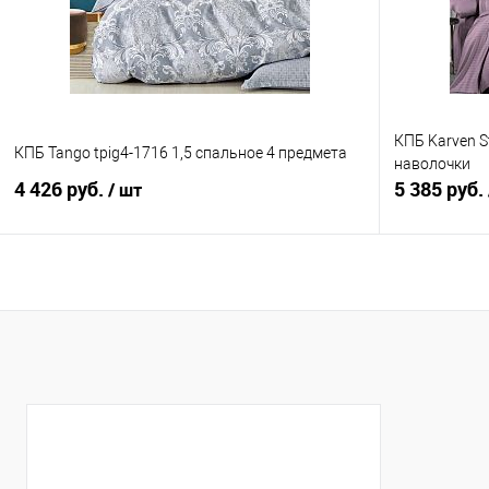
КПБ Karven S
КПБ Tango tpig4-1716 1,5 спальное 4 предмета
наволочки
4 426 руб.
5 385 руб.
/ шт
В корзину
Купить в 1 клик
Сравнение
Купить в 1
В избранное
В наличии
В избранно