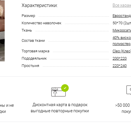
Характеристики:
Все хара
Размер
Евростанд
Количество наволочек
50*70 (2шт
Ткань
Микросат
40% виско
Состав ткани
полиэстер
Торговая марка
Cleo (Клео
Пододеяльник
200*220
Простыня
220*240
Дисконтная карта в подарок
ны и не
>50 000
выгодные повторные покупки
дки
поку