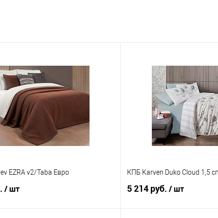
ev EZRA v2/Taba Евро
КПБ Karven Duko Cloud 1,5 
б.
5 214 руб.
/ шт
/ шт