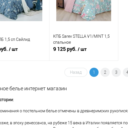
КПБ Sarev STELLA V1/MINT 1,5
ПБ 1,5 сп Сайлид
спальное
руб.
9 125 руб.
/ шт
/ шт
В корзину
В корзину
Назад
1
2
3
ь в 1 клик
Сравнение
Купить в 1 клик
Сравнение
ное белье интернет магазин
ранное
В наличии
В избранное
В наличии
стории:
оминания о постельном белье отмечены в древнеримских рукописях 4
зже, в эпоху ренессанса, на рубеже 15 века в Италии появляется по