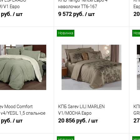
ev ESPERADO
КПБ Tango Tencel Евро 4
КПБ
/V1 Евро
наволочки TT6-167
Ев
 руб.
9 572 руб.
20
/ шт
/ шт
Новинка
Нов
В корзину
В корзину
ь в 1 клик
Сравнение
Купить в 1 клик
Сравнение
ранное
В наличии
В избранное
В наличии
ev Mood Comfort
КПБ Sarev LILI MARLEN
КП
v4/YESIL 1,5 спальное
V1/MOCHA Евро
GR
 руб.
20 856 руб.
27
/ шт
/ шт
Новинка
Нов