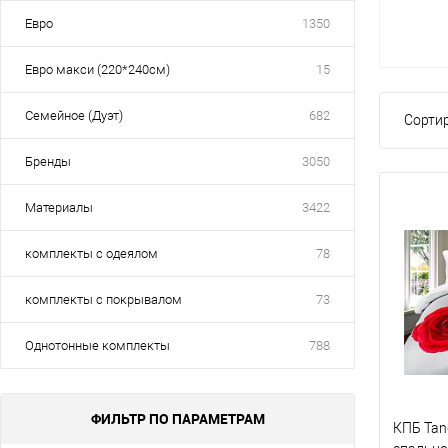
Евро
1350
Евро макси (220*240см)
15
Семейное (Дуэт)
682
Сортир
Бренды
3050
Материалы
3422
комплекты с одеялом
78
комплекты с покрывалом
73
Однотонные комплекты
788
ФИЛЬТР ПО ПАРАМЕТРАМ
КПБ Tang