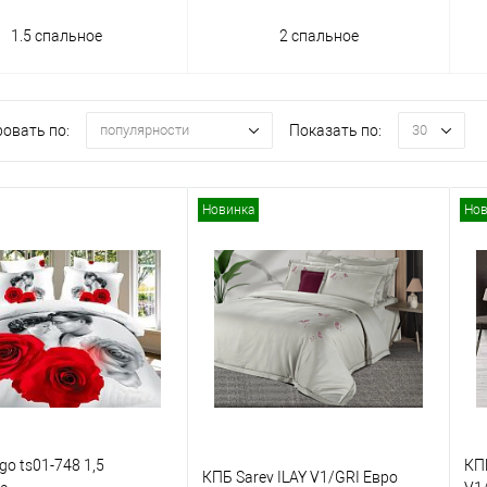
1.5 спальное
2 спальное
овать по:
Показать по:
популярности
30
Новинка
Нов
o ts01-748 1,5
КП
КПБ Sarev ILAY V1/GRI Евро