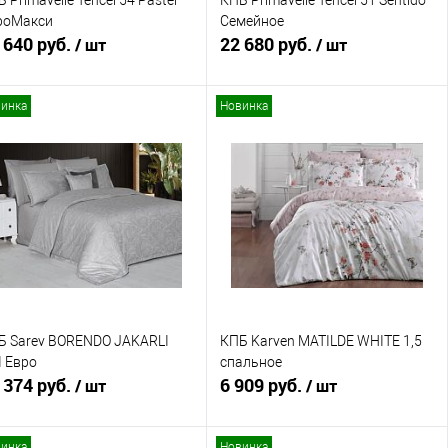
 Primavelle Tencel 54 Pastel
КПБ Primavelle Tencel 51 Sentido
роМакси
Семейное
 640 руб.
22 680 руб.
/ шт
/ шт
инка
Новинка
В корзину
В корзину
Купить в 1 клик
Сравнение
Купить в 1 клик
Сравнение
В избранное
В наличии
В избранное
В наличии
Б Sarev BORENDO JAKARLI
КПБ Karven MATILDE WHITE 1,5
I Евро
спальное
 374 руб.
6 909 руб.
/ шт
/ шт
инка
Новинка