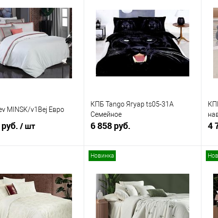
ь в 1 клик
Сравнение
Купить в 1 клик
Сравнение
ранное
В наличии
В избранное
В наличии
КПБ Tango Ягуар ts05-31A
КПБ
ev MINSK/v1Bej Евро
Семейное
на
 руб.
6 858 руб.
4 
/ шт
Новинка
Нов
В корзину
В корзину
Купить в 1 клик
Сравнение
ь в 1 клик
Сравнение
В избранное
В наличии
ранное
В наличии