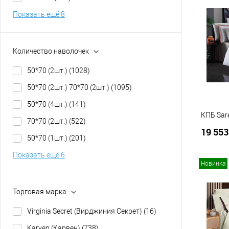
Показать ещё 8
Купит
В изб
Количество наволочек
50*70 (2шт.)
(1028)
50*70 (2шт.) 70*70 (2шт.)
(1095)
50*70 (4шт.)
(141)
КПБ Sar
70*70 (2шт.)
(522)
19 553
50*70 (1шт.)
(201)
Показать ещё 6
Новинка
Торговая марка
Купит
Virginia Secret (Вирджиния Секрет)
(16)
В изб
Karven (Карвен)
(738)