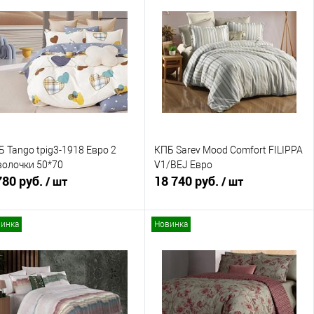
Купить в 1 клик
Сравнение
Купить в 1 клик
Сравнение
В избранное
В наличии
В избранное
В наличии
 Tango tpig3-1918 Евро 2
КПБ Sarev Mood Comfort FILIPPA
волочки 50*70
V1/BEJ Евро
780 руб.
18 740 руб.
/ шт
/ шт
инка
Новинка
В корзину
В корзину
Купить в 1 клик
Сравнение
Купить в 1 клик
Сравнение
В избранное
В наличии
В избранное
В наличии