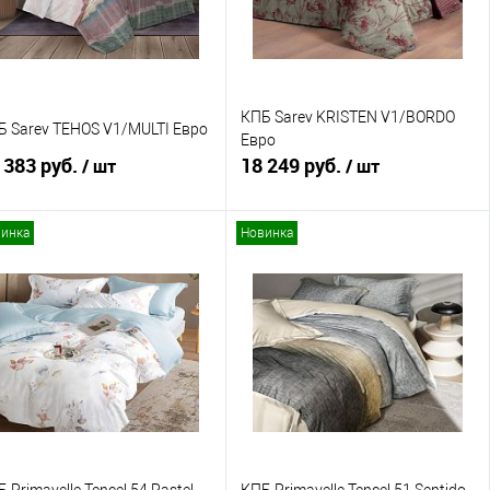
КПБ Sarev KRISTEN V1/BORDO
Б Sarev TEHOS V1/MULTI Евро
Евро
 383 руб.
18 249 руб.
/ шт
/ шт
инка
Новинка
В корзину
В корзину
Купить в 1 клик
Сравнение
Купить в 1 клик
Сравнение
В избранное
В наличии
В избранное
В наличии