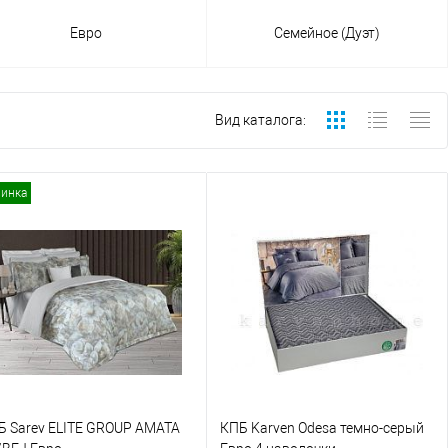
Евро
Семейное (Дуэт)
Вид каталога:
инка
Б Sarev ELITE GROUP AMATA
КПБ Karven Odesa темно-серый