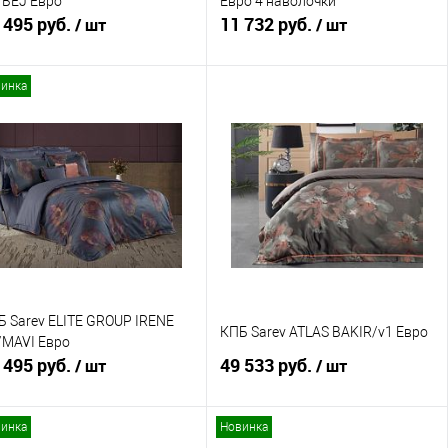
/BEJ Евро
Евро 4 наволочки
 495 руб.
11 732 руб.
/ шт
/ шт
инка
В корзину
В корзину
Купить в 1 клик
Сравнение
Купить в 1 клик
Сравнение
В избранное
В наличии
В избранное
В наличии
Б Sarev ELITE GROUP IRENE
КПБ Sarev ATLAS BAKIR/v1 Евро
/MAVI Евро
 495 руб.
49 533 руб.
/ шт
/ шт
инка
Новинка
В корзину
В корзину