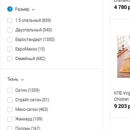
спально
4 780 
Размер
1.5 спальный
(839)
Двуспальный
(540)
Евростандарт
(1350)
Купит
ЕвроМакси
(15)
В изб
Семейный
(682)
Ткань
Сатин
(1359)
КПБ Virgi
Children
Страйп сатин
(51)
9 203 
Мако-сатин
(463)
Жаккард
(109)
Поплин
(167)