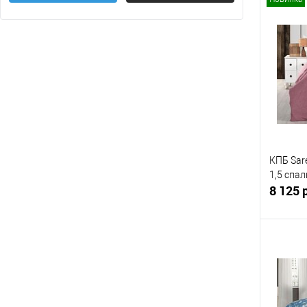
Цветы
(759)
Волки - Собаки
(2)
Купит
Показать ещё 19
В изб
КПБ Sar
1,5 спа
8 125 
Купит
В изб