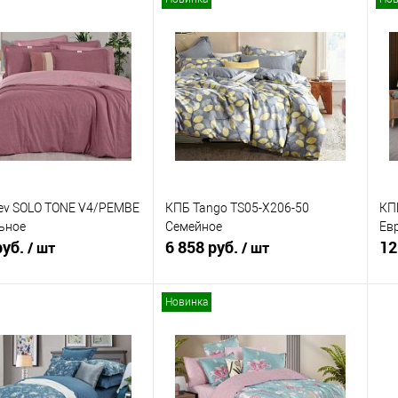
В корзину
В корзину
ь в 1 клик
Сравнение
Купить в 1 клик
Сравнение
ранное
В наличии
В избранное
В наличии
ev SOLO TONE V4/PEMBE
КПБ Tango TS05-X206-50
КП
льное
Семейное
Ев
руб.
6 858 руб.
12
/ шт
/ шт
Новинка
В корзину
В корзину
ь в 1 клик
Сравнение
Купить в 1 клик
Сравнение
ранное
В наличии
В избранное
В наличии