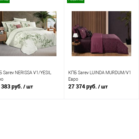
В корзину
В корзину
Купить в 1 клик
Сравнение
Купить в 1 клик
Сравнение
В избранное
В наличии
В избранное
В наличии
Б Sarev NERISSA V1/YESIL
КПБ Sarev LUINDA MURDUM/V1
ро
Евро
 383 руб.
27 374 руб.
/ шт
/ шт
В корзину
В корзину
Купить в 1 клик
Сравнение
Купить в 1 клик
Сравнение
В избранное
В наличии
В избранное
В наличии