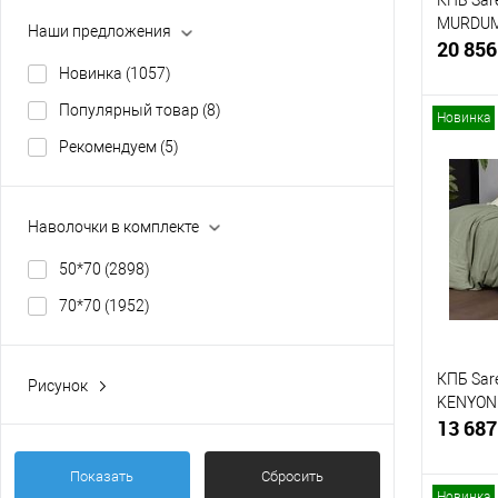
КПБ Sar
MURDUM
Наши предложения
20 856
Новинка
(1057)
Популярный товар
(8)
Новинка
Рекомендуем
(5)
Купит
Наволочки в комплекте
В изб
50*70
(2898)
70*70
(1952)
КПБ Sar
Рисунок
KENYON 
Звезды
(19)
13 687
Розы
(16)
Показать
Сбросить
Фрукты - Ягоды
(14)
Новинка