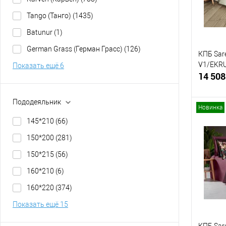
Tango (Танго)
(1435)
Batunur
(1)
German Grass (Герман Грасс)
(126)
КПБ Sar
V1/EKRU
Показать ещё 6
14 508
Пододеяльник
Новинка
145*210
(66)
150*200
(281)
Купит
150*215
(56)
В изб
160*210
(6)
160*220
(374)
Показать ещё 15