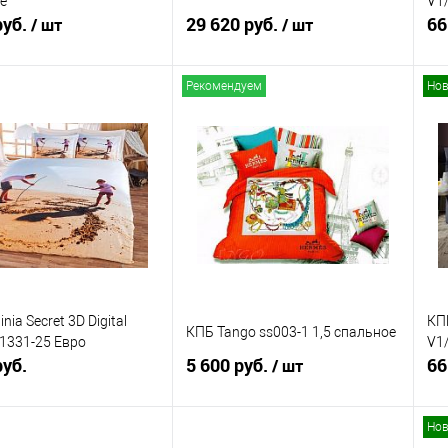
е
V1
руб.
29 620 руб.
66
/ шт
/ шт
Рекомендуем
Нов
В корзину
В корзину
ь в 1 клик
Сравнение
Купить в 1 клик
Сравнение
ранное
В наличии
В избранное
В наличии
nia Secret 3D Digital
КП
КПБ Tango ss003-1 1,5 спальное
 1331-25 Евро
V1
руб.
5 600 руб.
66
/ шт
Нов
В корзину
В корзину