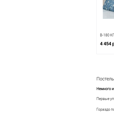
B-180 К
4 454 
Купит
Постель
В изб
Немного и
Первые уп
Гораздо по