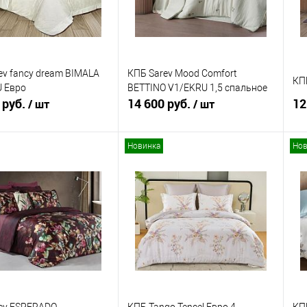
ev fancy dream BIMALA
КПБ Sarev Mood Comfort
КП
 Евро
BETTINO V1/EKRU 1,5 спальное
 руб.
14 600 руб.
12
/ шт
/ шт
Новинка
Нов
В корзину
В корзину
ь в 1 клик
Сравнение
Купить в 1 клик
Сравнение
ранное
В наличии
В избранное
В наличии