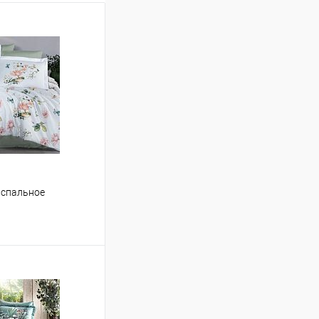
 спальное
ину
Сравнение