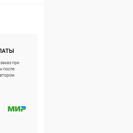
ЛАТЫ
заказ при
н после
ратором