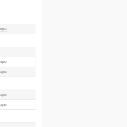
вары
вары
вары
вары
вары