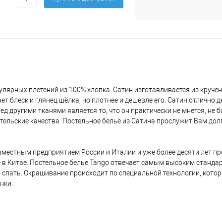
улярных плетений из 100% хлопка. Сатин изготавливается из круче
т блеск и глянец шёлка, но плотнее и дешевле его. Сатин отлично д
 другими тканями является то, что он практически не мнется, не 
тельские качества. Постельное бельё из Сатина прослужит Вам дол
вместным предприятием России и Италии и уже более десяти лет п
 в Китае. Постельное белье Tango отвечает самым высоким стандар
о спать. Окрашивание происходит по специальной технологии, кото
нки.