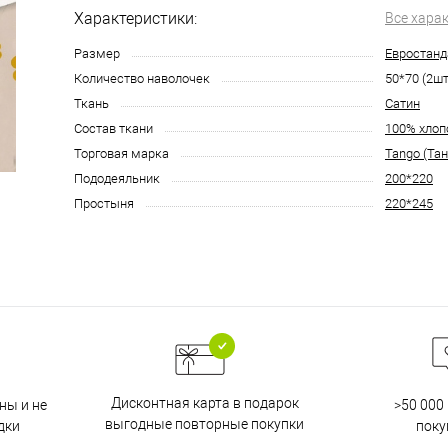
Характеристики:
Все хара
Размер
Евростанд
Количество наволочек
50*70 (2шт
Ткань
Сатин
Состав ткани
100% хлоп
Торговая марка
Tango (Тан
Пододеяльник
200*220
Простыня
220*245
Дисконтная карта в подарок
ны и не
>50 000
выгодные повторные покупки
дки
поку