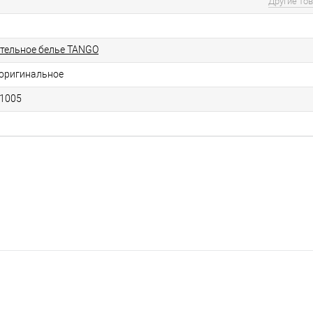
Другие то
стельное белье TANGO
 оригинальное
Д1005