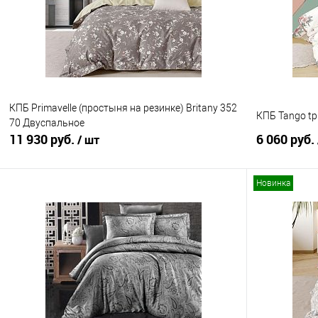
В избранное
В наличии
В избранно
КПБ Primavelle (простыня на резинке) Britany 352
КПБ Tango tp
70 Двуспальное
11 930 руб.
6 060 руб.
/ шт
Новинка
В корзину
Купить в 1 клик
Сравнение
Купить в 1
В избранное
В наличии
В избранно