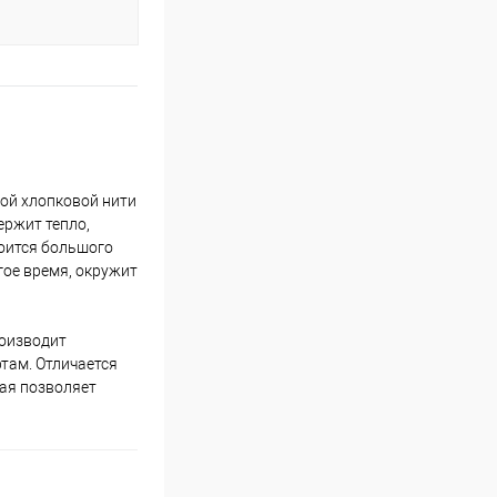
ной хлопковой нити
ержит тепло,
боится большого
гое время, окружит
роизводит
там. Отличается
рая позволяет