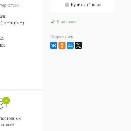
Купить в 1 клик
ктеристики
арт
В наличии
.) 70*70 (2шт.)
Поделиться
ок
го)
Весь ассортимент
 постояных
сертифицирован
пателей