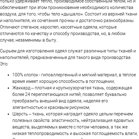
только удерживает тепло, производимое собственным телом, но и
обеспечивает при этом проникновение необходимого количества
воздуха, для того, чтобы тело «дышало». Состоит из верхней ткани
и наполнителя, их сочетания прочны и достаточно разнообразны.
Отличают стеганое, каростеп, кассетные одеяла, которые
отличаются по качеству и способу производства, но, в любом
случае, незаменимы в быту..
Сырьем для изготовления одеял служат различные типы тканей и
наполнителей, предназначенные для такого вида производства.
Это:
100% хлопок - гипоаллергенный и мягкий материал, в теплое
время имеет хорошую способность в поглощении;
Жаккард – плотная и крупноузорчатая ткань, содержащая
более 24 переплетающихся нитей; позволяет буквально
преобразить внешний вид одеяла, наделяя его
элегантностью и красивым рисунком;
Шерсть – ткань, которая наградит одеяло целым перечнем
полезных свойств: эластичность, нейтрализация ядовитых
веществ, выделяемых вместе с потом человека, а так же
низкая теплопроводимость и высокая поглощаемость влаги;