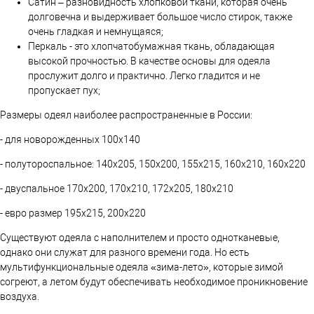
Сатин – разновидность хлопковой ткани, которая очень
долговечна и выдерживает большое число стирок, также
очень гладкая и немнущаяся;
Перкаль - это хлопчатобумажная ткань, обладающая
высокой прочностью. В качестве основы для одеяла
прослужит долго и практично. Легко гладится и не
пропускает пух;
Размеры одеял наиболее распространенные в России:
- для новорожденных 100х140
- полутороспальное: 140х205, 150х200, 155х215, 160х210, 160х220
- двуспальное 170х200, 170х210, 172х205, 180х210
- евро размер 195х215, 200х220
Существуют одеяла с наполнителем и просто однотканевые,
однако они служат для разного времени года. Но есть
мультифункциональные одеяла «зима-лето», которые зимой
согреют, а летом будут обеспечивать необходимое проникновение
воздуха.