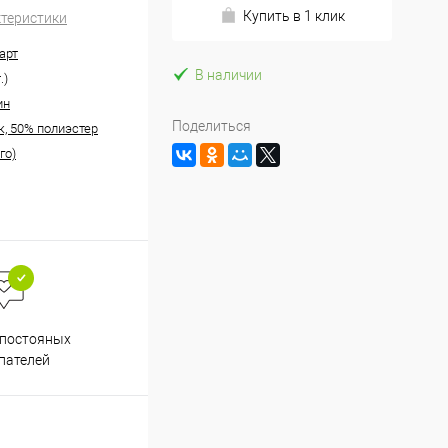
Купить в 1 клик
ктеристики
арт
В наличии
.)
ин
Поделиться
к, 50% полиэстер
го)
Весь ассортимент
 постояных
сертифицирован
пателей