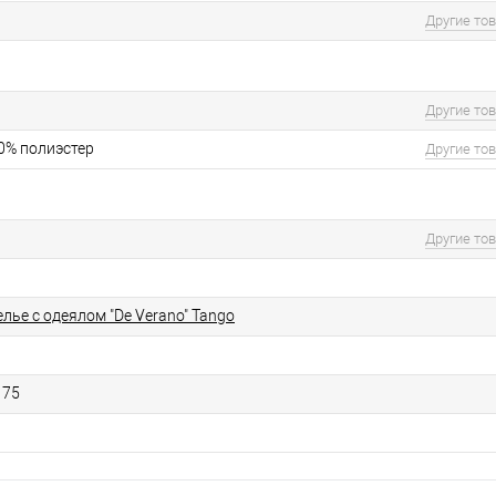
Другие то
Другие то
50% полиэстер
Другие то
Другие то
лье с одеялом "De Verano" Tango
175