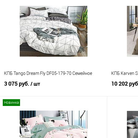
В корзину
Купить в 1 клик
Сравнение
Купить в 1
В избранное
В наличии
В избранно
КПБ Tango Dream Fly DF05-179-70 Семейное
КПБ Karven 
3 075 руб.
10 202 ру
/ шт
Новинка
В корзину
Купить в 1 клик
Сравнение
Купить в 1
В избранное
В наличии
В избранно