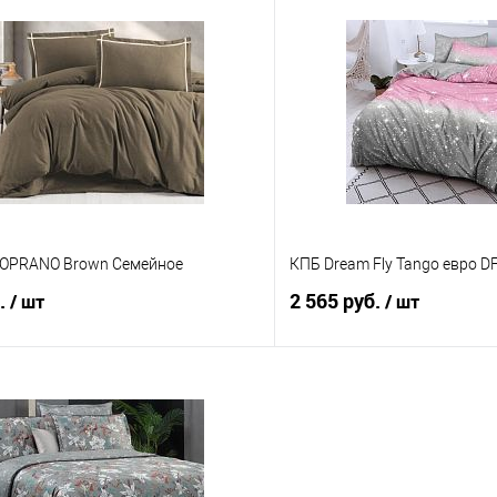
В корзину
В корз
 клик
Сравнение
Купить в 1 клик
е
В наличии
В избранное
SOPRANO Brown Семейное
КПБ Dream Fly Tango евро D
б.
2 565 руб.
/ шт
/ шт
В корзину
В корз
 клик
Сравнение
Купить в 1 клик
е
В наличии
В избранное