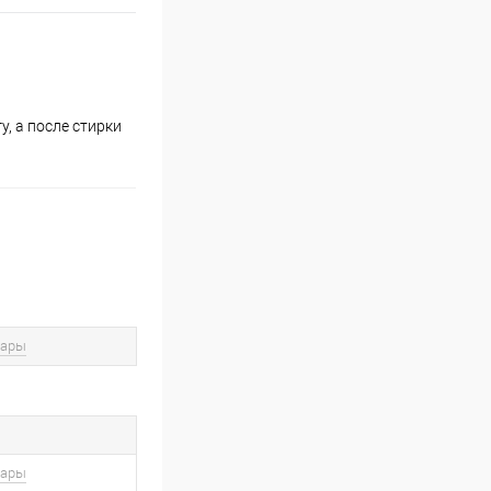
, а после стирки
вары
вары