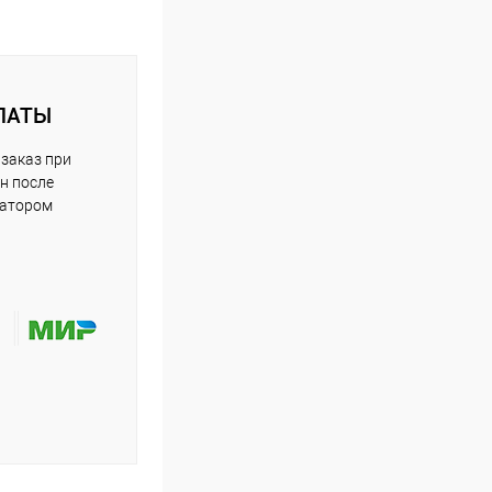
ЛАТЫ
заказ при
н после
ратором