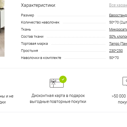
Характеристики:
Все хара
Размер
Евростанд
Количество наволочек
50*70 (2шт
Ткань
Микросат
Состав ткани
50% хлопо
Торговая марка
Tango (Тан
Простыня
230*250
Наволочки в комплекте
50*70
Дисконтная карта в подарок
ны и не
>50 000
выгодные повторные покупки
дки
поку