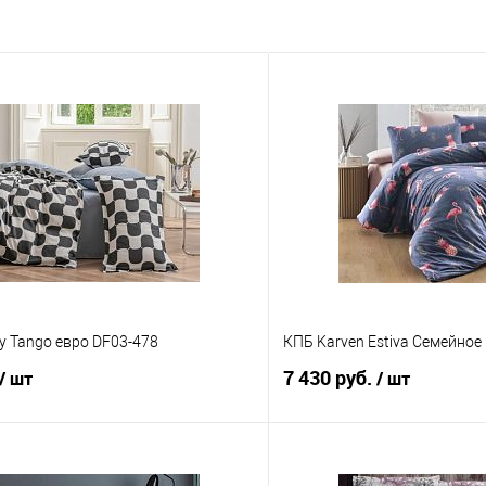
y Tango евро DF03-478
КПБ Karven Estiva Семейное
7 430 руб.
/ шт
/ шт
В корзину
В корз