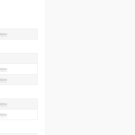
вары
вары
вары
вары
вары