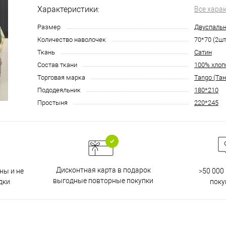
Характеристики:
Все хара
Размер
Двуспаль
Количество наволочек
70*70 (2шт
Ткань
Сатин
Состав ткани
100% хлоп
Торговая марка
Tango (Тан
Пододеяльник
180*210
Простыня
220*245
Дисконтная карта в подарок
ны и не
>50 000
выгодные повторные покупки
дки
поку