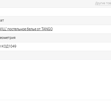
Другие то
рат
ILL" постельное белье от TANGO
геометрия
0 КОД1049