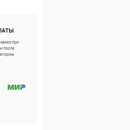
ЛАТЫ
заказ при
н после
ратором