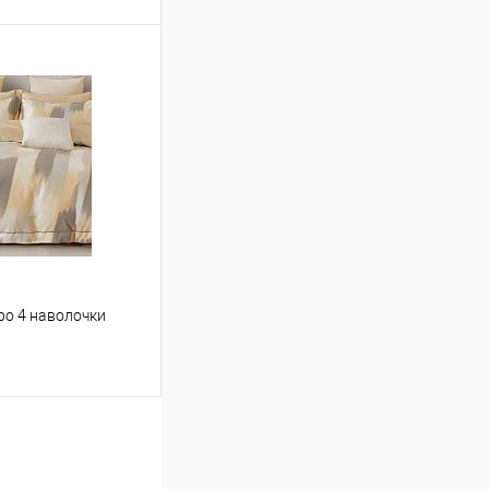
ину
Сравнение
В наличии
вро 4 наволочки
ину