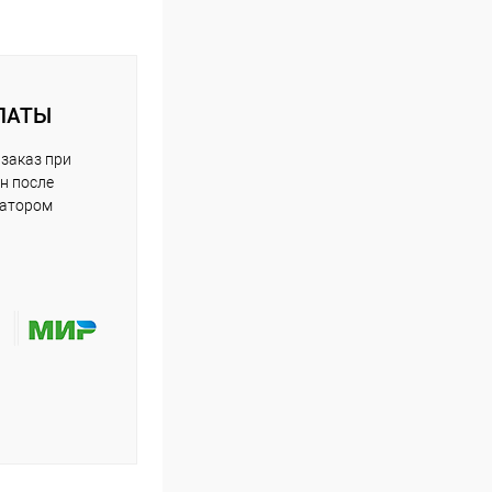
ЛАТЫ
заказ при
н после
ратором