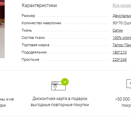
Характеристики:
Все хара
Размер
Двуспаль
Количество наволочек
50*70 (2шт
Ткань
Сатин
Состав ткани
100% хлоп
Торговая марка
Tango (Тан
Пододеяльник
180*210
Простыня
220*245
Дисконтная карта в подарок
ны и не
>50 000
выгодные повторные покупки
дки
поку