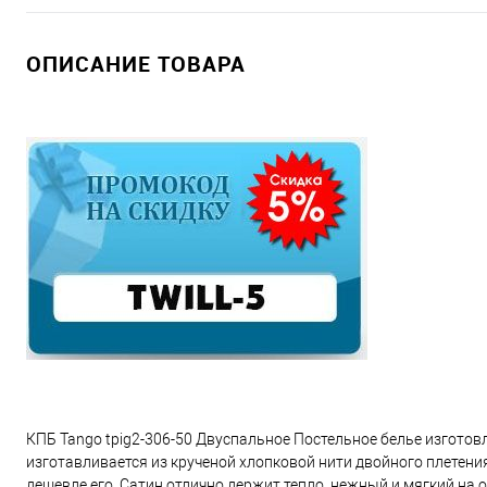
ОПИСАНИЕ ТОВАРА
КПБ Tango tpig2-306-50 Двуспальное Постельное белье изготовл
изготавливается из крученой хлопковой нити двойного плетения
дешевле его. Сатин отлично держит тепло, нежный и мягкий на