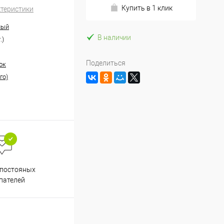
Купить в 1 клик
ктеристики
ный
В наличии
.)
Поделиться
ок
го)
Весь ассортимент
 постояных
сертифицирован
пателей