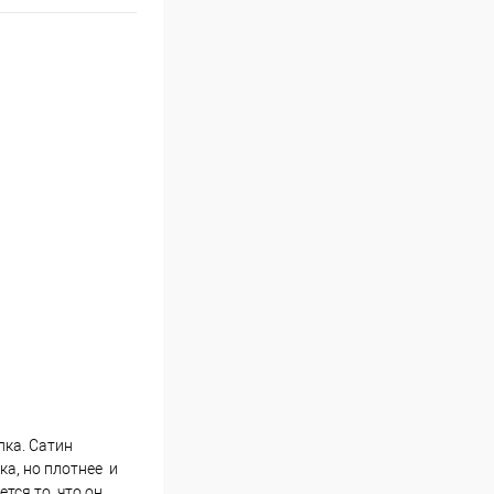
пка. Сатин
ка, но плотнее и
тся то, что он