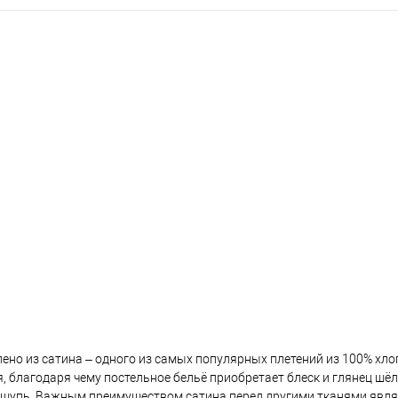
ено из сатина – одного из самых популярных плетений из 100% хло
, благодаря чему постельное бельё приобретает блеск и глянец шёл
 ощупь. Важным преимуществом сатина перед другими тканями являе