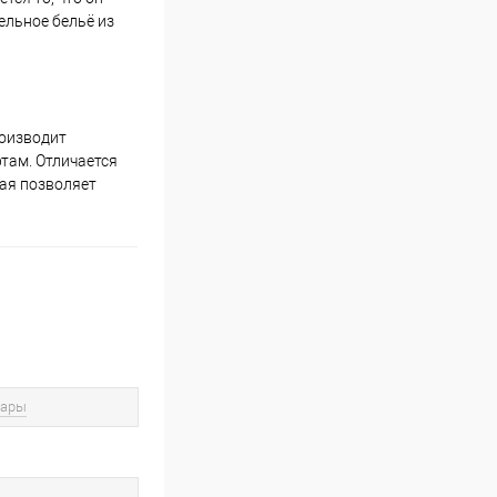
ельное бельё из
роизводит
там. Отличается
рая позволяет
вары