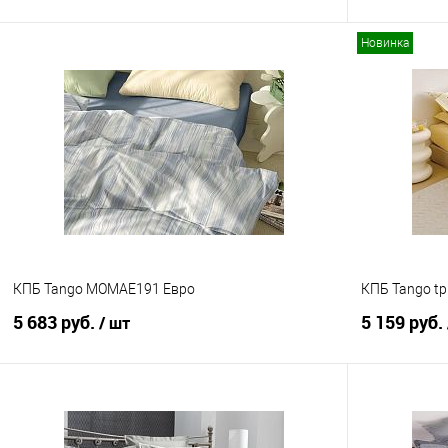
Новинка
В корзину
Купить в 1 клик
Сравнение
Купить в 1
В избранное
В наличии
В избранно
КПБ Tango MOMAE191 Евро
КПБ Tango tp
5 683 руб.
5 159 руб.
/ шт
В корзину