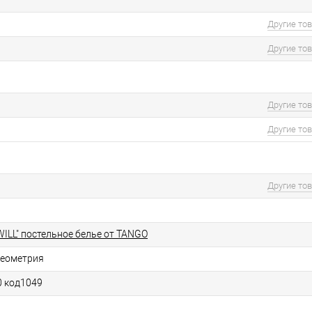
Другие то
Другие то
Другие то
Другие то
Другие то
ILL" постельное белье от TANGO
геометрия
0 код1049