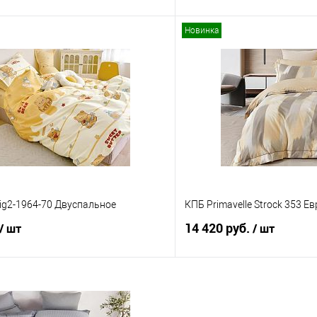
Новинка
В корзину
В корз
 клик
Сравнение
Купить в 1 клик
е
В наличии
В избранное
ig2-1964-70 Двуспальное
КПБ Primavelle Strock 353 Е
14 420 руб.
/ шт
/ шт
В корзину
В корз