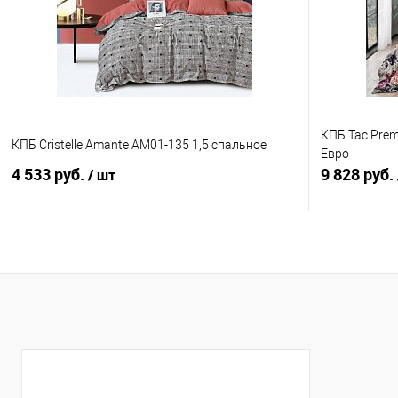
В избранное
В наличии
В избранно
КПБ Tac Pre
КПБ Cristelle Amante AM01-135 1,5 спальное
Евро
4 533 руб.
9 828 руб.
/ шт
В корзину
Купить в 1 клик
Сравнение
Купить в 1
В избранное
В наличии
В избранно