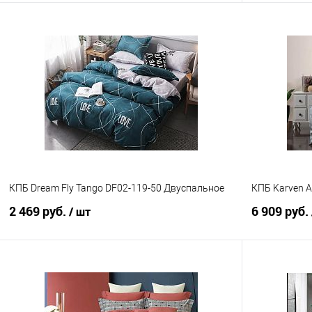
В корзину
Купить в 1 клик
Сравнение
Купить в 1
В избранное
В наличии
В избранно
КПБ Dream Fly Tango DF02-119-50 Двуспальное
КПБ Karven Al
2 469 руб.
6 909 руб.
/ шт
В корзину
Купить в 1 клик
Сравнение
Купить в 1