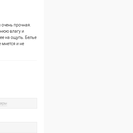
и очень прочная.
шнюю влагу и
ее на ощупь. Белье
 мнется и не
вары