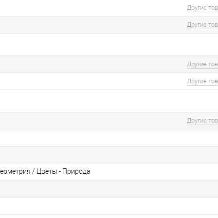
Другие то
Другие то
Другие то
Другие то
Другие то
геометрия / Цветы - Природа