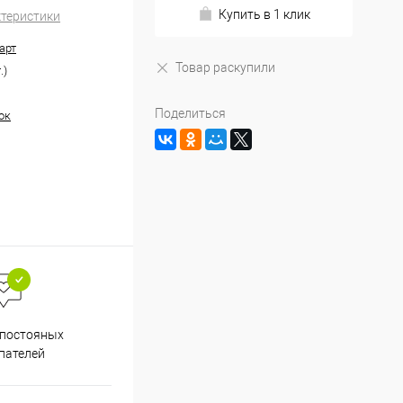
Купить в 1 клик
ктеристики
арт
Товар раскупили
.)
Поделиться
ок
Весь ассортимент
 постояных
сертифицирован
пателей