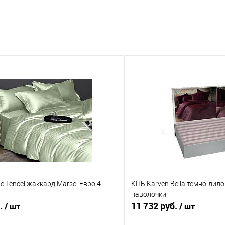
le Tencel жаккард Marsel Евро 4
КПБ Karven Bella темно-лил
наволочки
б.
11 732 руб.
/ шт
/ шт