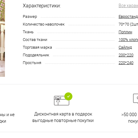
Характеристики:
Все хара
Размер
Евростанд
Количество наволочек
70*70 (2шт
Ткань
Поплин
Состав ткани
100% хлоп
Торговая марка
Сайлид
Пододеяльник
200*220
Простыня
220*240
Дисконтная карта в подарок
ны и не
>50 000
выгодные повторные покупки
дки
поку