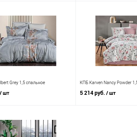
В корзину
В корз
 клик
Сравнение
Купить в 1 клик
е
В наличии
В избранное
bert Grey 1,5 спальное
КПБ Karven Nancy Powder 1,
5 214 руб.
/ шт
/ шт
В корзину
В корз
 клик
Сравнение
Купить в 1 клик