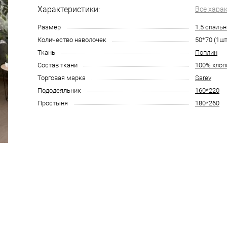
Характеристики:
Все хара
Размер
1.5 спаль
Количество наволочек
50*70 (1шт
Ткань
Поплин
Состав ткани
100% хлоп
Торговая марка
Sarev
Пододеяльник
160*220
Простыня
180*260