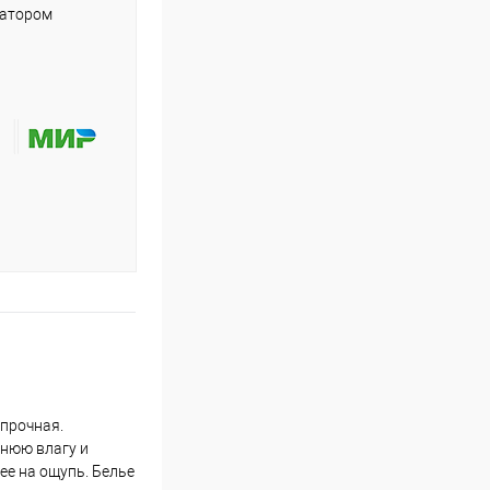
ратором
 прочная.
шнюю влагу и
ее на ощупь. Белье