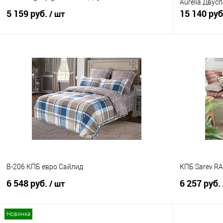
Aurelia Двус
5 159 руб.
15 140 ру
/ шт
В корзину
Купить в 1 клик
Сравнение
Купить в 1
В избранное
В наличии
В избранно
B-206 КПБ евро Сайлид
КПБ Sarev RA
6 548 руб.
6 257 руб.
/ шт
Новинка