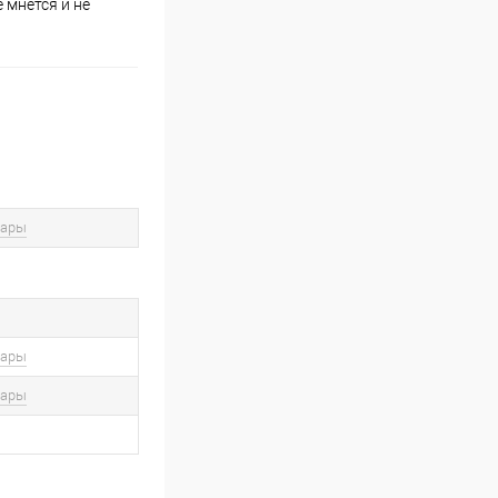
 мнется и не
вары
вары
вары