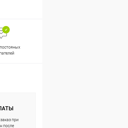
Весь ассортимент
 постояных
сертифицирован
пателей
ЛАТЫ
заказ при
н после