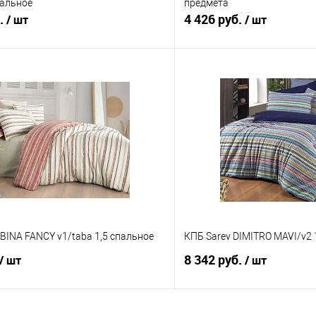
пальное
предмета
б.
4 426 руб.
/ шт
/ шт
В корзину
В корз
 клик
Сравнение
Купить в 1 клик
е
В наличии
В избранное
BINA FANCY v1/taba 1,5 спальное
КПБ Sarev DIMITRO MAVI/v2 
8 342 руб.
/ шт
/ шт