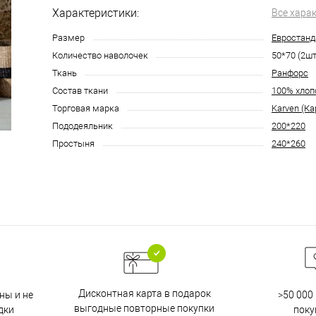
Характеристики:
Все хара
Размер
Евростанд
Количество наволочек
50*70 (2шт
Ткань
Ранфорс
Состав ткани
100% хлоп
Торговая марка
Karven (Ка
Пододеяльник
200*220
Простыня
240*260
Дисконтная карта в подарок
ны и не
>50 000
выгодные повторные покупки
дки
поку