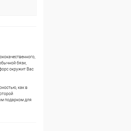
сококачественного,
 обычной бязи,
нфорс окружит Вас
рностью, как в
которой
ым подарком для