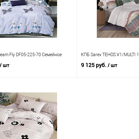
 клик
Сравнение
Купить в 1 клик
е
В наличии
В избранное
eam Fly DF05-225-70 Семейное
КПБ Sarev TEHOS V1/MULTI 1
9 125 руб.
/ шт
/ шт
В корзину
В корз
 клик
Сравнение
Купить в 1 клик
е
В наличии
В избранное