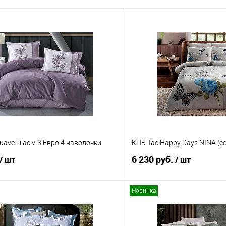
uave Lilac v-3 Евро 4 наволочки
КПБ Tac Happy Days NINA (с
6 230 руб.
/ шт
/ шт
Новинка
В корзину
В корз