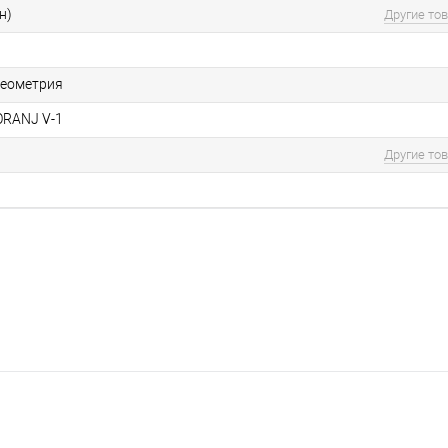
н)
Другие то
геометрия
ORANJ V-1
Другие то