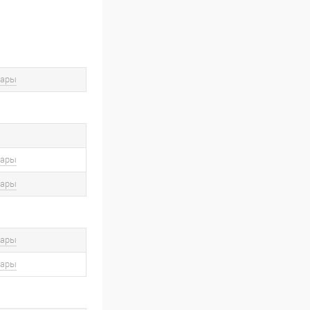
вары
вары
вары
вары
вары