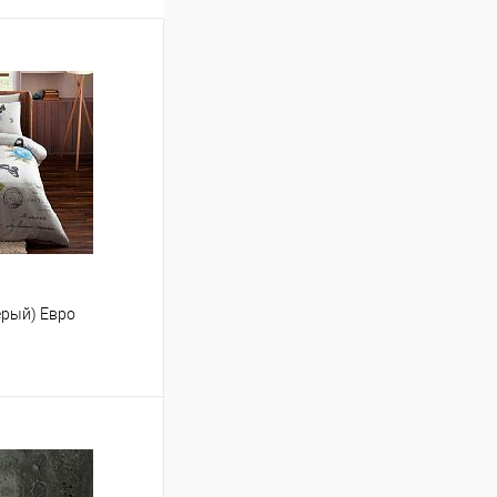
ерый) Евро
ину