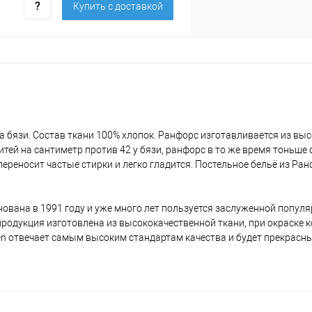
Купить c доставкой
а бязи. Состав ткани 100% хлопок. Ранфорс изготавливается из вы
итей на сантиметр против 42 у бязи, ранфорс в то же время тоньше
ереносит частые стирки и легко гладится. Постельное бельё из Ра
ована в 1991 году и уже много лет пользуется заслуженной популя
я продукция изготовлена из высококачественной ткани, при окраске 
en отвечает самым высоким стандартам качества и будет прекрасн