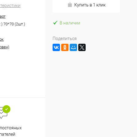
Купить в 1 клик
ктеристики
арт
В наличии
.) 70*70 (2шт.)
Поделиться
ок
рвен)
Весь ассортимент
 постояных
сертифицирован
пателей