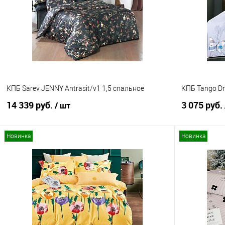
Купить в 1 клик
Сравнение
Купить в 1
В избранное
В наличии
В избранно
КПБ Sarev JENNY Antrasit/v1 1,5 спальное
КПБ Tango Dr
14 339 руб.
3 075 руб.
/ шт
Новинка
Новинка
В корзину
Купить в 1 клик
Сравнение
Купить в 1
В избранное
В наличии
В избранно