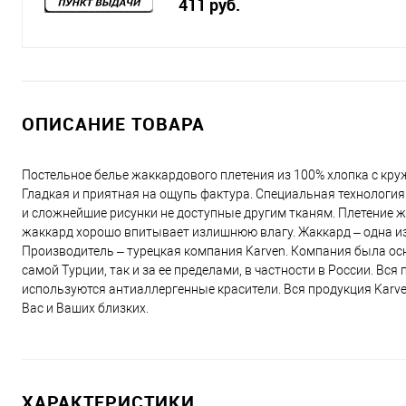
411 руб.
ОПИСАНИЕ ТОВАРА
Постельное белье жаккардового плетения из 100% хлопка с кру
Гладкая и приятная на ощупь фактура. Специальная технология
и сложнейшие рисунки не доступные другим тканям. Плетение ж
жаккард хорошо впитывает излишнюю влагу. Жаккард – одна из
Производитель – турецкая компания Karven. Компания была осн
самой Турции, так и за ее пределами, в частности в России. Вс
используются антиаллергенные красители. Вся продукция Karv
Вас и Ваших близких.
ХАРАКТЕРИСТИКИ