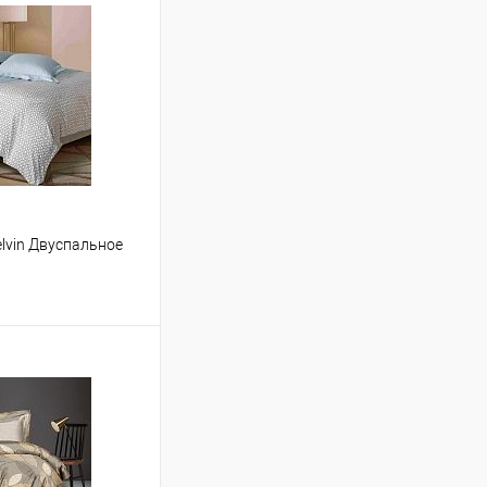
elvin Двуспальное
ину
Сравнение
В наличии