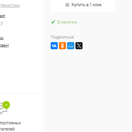
Купить в 1 клик
ктеристики
арт
В наличии
.)
Поделиться
ок
рвен)
Весь ассортимент
 постояных
сертифицирован
пателей