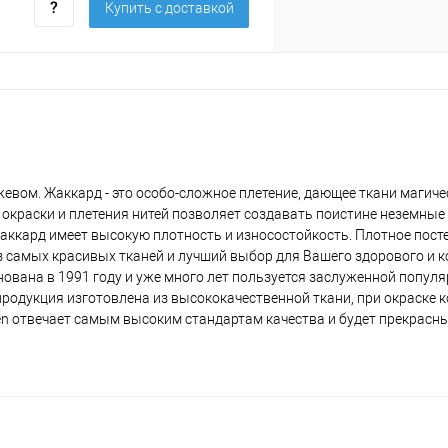
Купить c доставкой
жевом. Жаккард - это особо-сложное плетение, дающее ткани магич
 окраски и плетения нитей позволяет создавать поистине неземны
аккард имеет высокую плотность и износостойкость. Плотное пост
 самых красивых тканей и лучший выбор для Вашего здорового и к
ована в 1991 году и уже много лет пользуется заслуженной популя
я продукция изготовлена из высококачественной ткани, при окраске 
en отвечает самым высоким стандартам качества и будет прекрасн