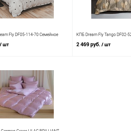
eam Fly DF05-114-70 Семейное
КПБ Dream Fly Tango DF02-5
2 469 руб.
/ шт
/ шт
В корзину
В корз
 клик
Сравнение
Купить в 1 клик
е
В наличии
В избранное