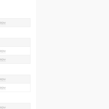
вары
вары
вары
вары
вары
вары