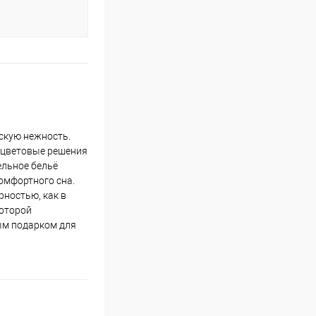
ескую нежность.
е цветовые решения
ельное бельё
омфортного сна.
рностью, как в
которой
ым подарком для