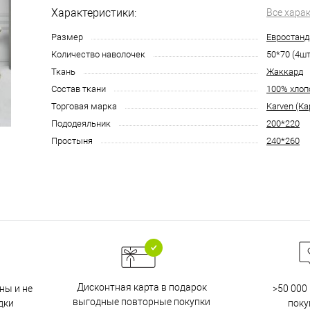
Характеристики:
Все хара
Размер
Евростанд
Количество наволочек
50*70 (4шт
Ткань
Жаккард
Состав ткани
100% хлоп
Торговая марка
Karven (Ка
Пододеяльник
200*220
Простыня
240*260
Дисконтная карта в подарок
ны и не
>50 000
выгодные повторные покупки
дки
поку