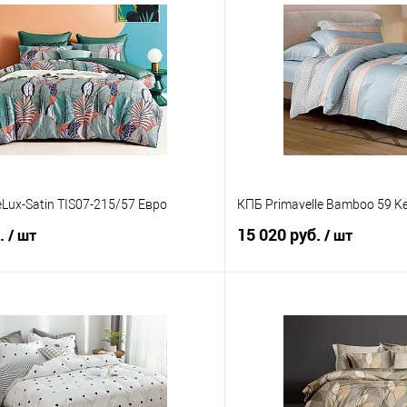
Lux-Satin TIS07-215/57 Евро
КПБ Primavelle Bamboo 59 K
б.
15 020 руб.
/ шт
/ шт
В корзину
В корз
 клик
Сравнение
Купить в 1 клик
е
В наличии
В избранное