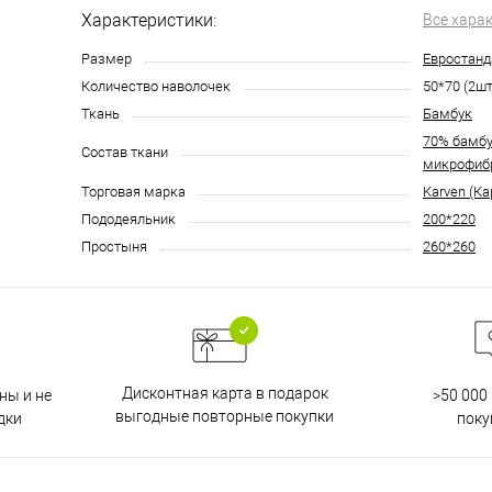
Характеристики:
Все хара
Размер
Евростанд
Количество наволочек
50*70 (2шт
Ткань
Бамбук
70% бамбу
Состав ткани
микрофиб
Торговая марка
Karven (Ка
Пододеяльник
200*220
Простыня
260*260
Дисконтная карта в подарок
ны и не
>50 000
выгодные повторные покупки
дки
поку