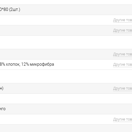
0*80 (2шт.)
Другие то
Другие то
Другие то
18% хлопок, 12% микрофибра
Другие то
н)
Другие то
иго
Другие то