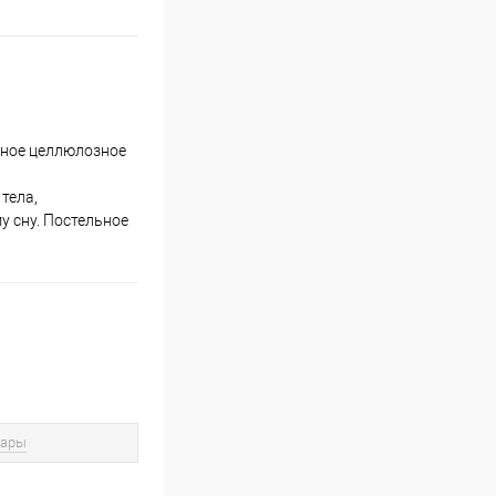
ьное целлюлозное
тела,
у сну. Постельное
вары