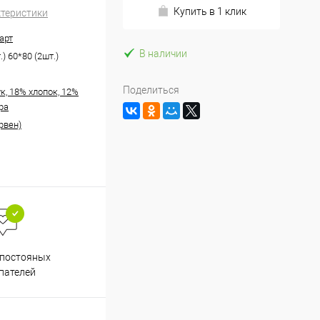
Купить в 1 клик
ктеристики
арт
В наличии
.) 60*80 (2шт.)
Поделиться
к, 18% хлопок, 12%
ра
рвен)
Весь ассортимент
 постояных
сертифицирован
пателей