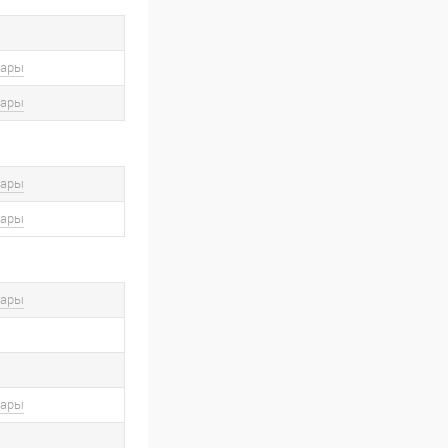
вары
вары
вары
вары
вары
вары