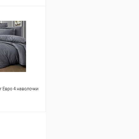
ину
Сравнение
В наличии
er Евро 4 наволочки
ину