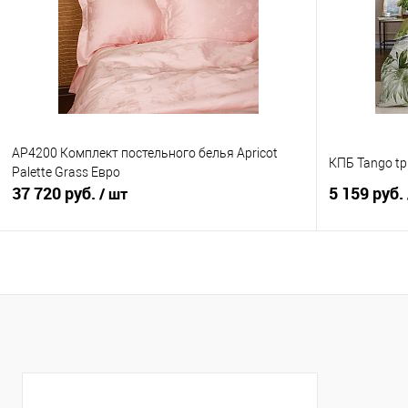
Купить в 1 клик
Сравнение
Купить в 1
В избранное
В наличии
В избранно
AP4200 Комплект постельного белья Apricot
КПБ Tango tp
Palette Grass Евро
37 720 руб.
5 159 руб.
/ шт
В корзину
Купить в 1 клик
Сравнение
Купить в 1
В избранное
В наличии
В избранно