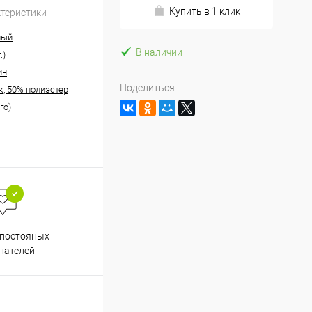
Купить в 1 клик
ктеристики
ный
В наличии
.)
ин
Поделиться
к, 50% полиэстер
го)
Весь ассортимент
 постояных
сертифицирован
пателей