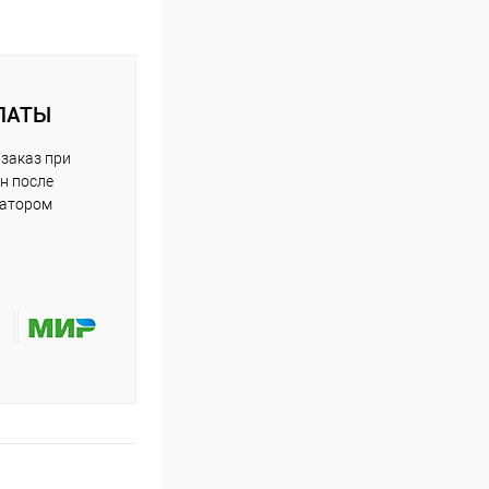
ЛАТЫ
заказ при
н после
ратором