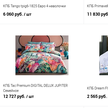
КПБ Tango tpig6-1825 Евро 4 наволочки
КПБ Primavel
6 060 руб.
11 830 ру
/ шт
В корзину
Купить в 1 клик
Сравнение
Купить в 1
В избранное
В наличии
В избранно
КПБ Tac Premium DIGITAL DELUX JUPITER
КПБ Dream Fl
Семейное
12 727 руб.
2 565 руб.
/ шт