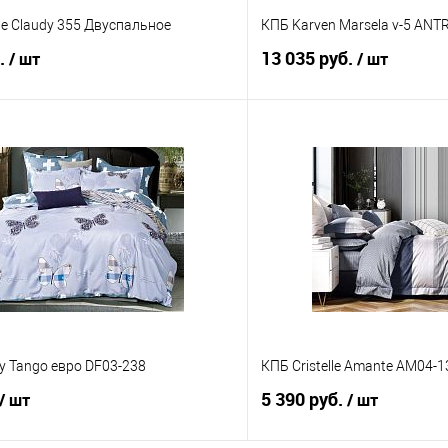
le Claudy 355 Двуспальное
КПБ Karven Marsela v-5 ANT
б.
13 035 руб.
/ шт
/ шт
В корзину
В корз
 клик
Сравнение
Купить в 1 клик
е
В наличии
В избранное
y Tango евро DF03-238
КПБ Cristelle Amante AM04-
5 390 руб.
/ шт
/ шт