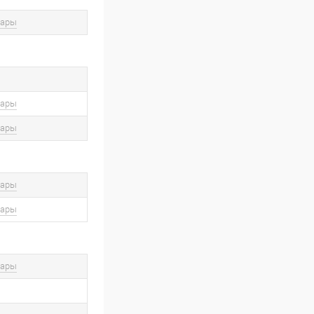
вары
вары
вары
вары
вары
вары