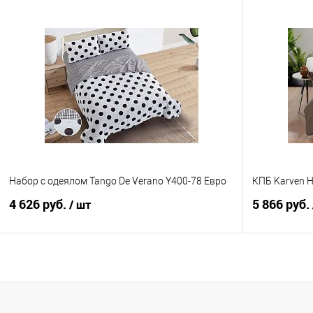
В корзину
Купить в 1 клик
Сравнение
Купить в 1
В избранное
В наличии
В избранно
Набор с одеялом Tango De Verano Y400-78 Евро
КПБ Karven H
4 626 руб.
5 866 руб.
/ шт
В корзину
Купить в 1 клик
Сравнение
Купить в 1