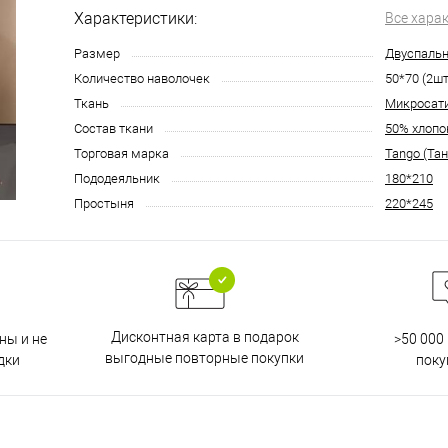
Характеристики:
Все хара
Размер
Двуспаль
Количество наволочек
50*70 (2шт
Ткань
Микросат
Состав ткани
50% хлопо
Торговая марка
Tango (Тан
Пододеяльник
180*210
Простыня
220*245
Дисконтная карта в подарок
ны и не
>50 000
выгодные повторные покупки
дки
поку