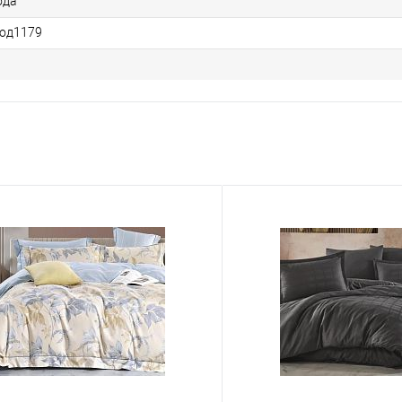
ода
код1179