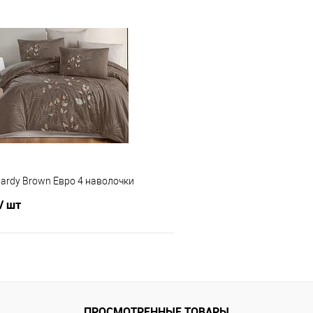
В корзину
В корз
 клик
Сравнение
Купить в 1 клик
е
В наличии
В избранное
ardy Brown Евро 4 наволочки
/ шт
В корзину
 клик
Сравнение
ПРОСМОТРЕННЫЕ ТОВАРЫ