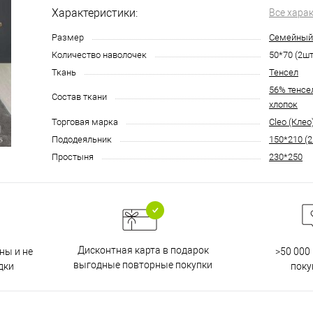
Характеристики:
Все хара
Размер
Семейный
Количество наволочек
50*70 (2шт
Ткань
Тенсел
56% тенсел
Состав ткани
хлопок
Торговая марка
Cleo (Клео
Пододеяльник
150*210 (2
Простыня
230*250
Дисконтная карта в подарок
ны и не
>50 000
выгодные повторные покупки
дки
поку