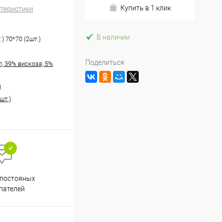
Купить в 1 клик
ктеристики
В наличии
.) 70*70 (2шт.)
Поделиться
, 39% вискоза, 5%
)
шт.)
Весь ассортимент
 постояных
сертифицирован
пателей