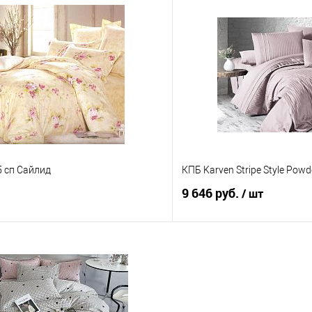
В корзину
В корз
 клик
Сравнение
Купить в 1 клик
е
В наличии
В избранное
5 сп Сайлид
КПБ Karven Stripe Style Pow
9 646 руб.
/ шт
В корзину
В корз
 клик
Сравнение
Купить в 1 клик
е
В наличии
В избранное