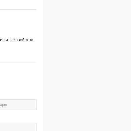
тильные свойства.
вары