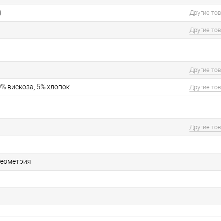
)
Другие то
Другие то
Другие то
9% вискоза, 5% хлопок
Другие то
Другие то
геометрия