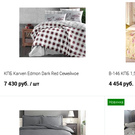
В корзину
Купить в 1 клик
Сравнение
Купить в 1
В избранное
В наличии
В избранно
КПБ Karven Edmon Dark Red Семейное
B-146 КПБ 1,
7 430 руб.
4 454 руб.
/ шт
Новинка
В корзину
Купить в 1
Купить в 1 клик
Сравнение
В избранно
В избранное
В наличии