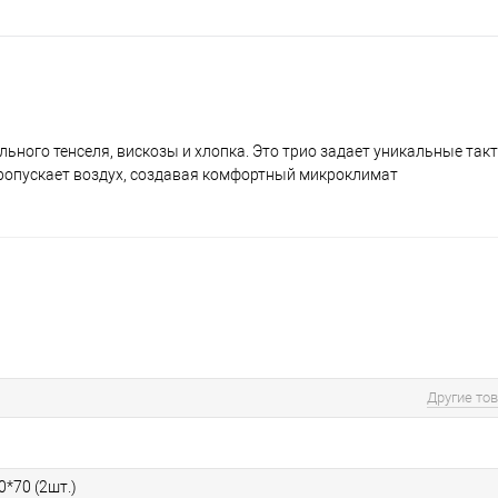
ального тенселя, вискозы и хлопка. Это трио задает уникальные так
ропускает воздух, создавая комфортный микроклимат
Другие то
0*70 (2шт.)