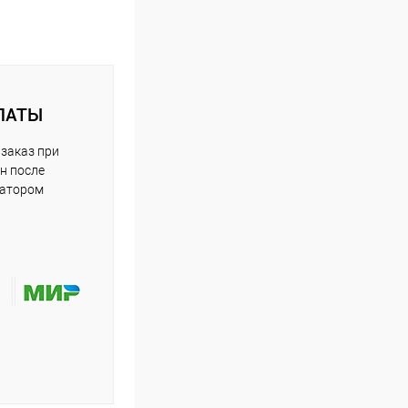
ЛАТЫ
заказ при
н после
ратором