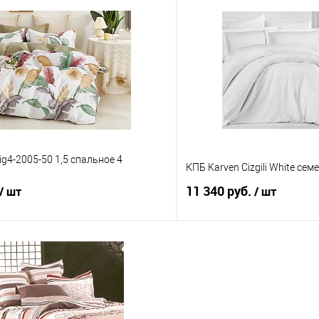
В корзину
В корз
 клик
Сравнение
Купить в 1 клик
е
В наличии
В избранное
ig4-2005-50 1,5 спальное 4
КПБ Karven Cizgili White сем
11 340 руб.
/ шт
/ шт
В корзину
В корз
 клик
Сравнение
Купить в 1 клик
е
В наличии
В избранное