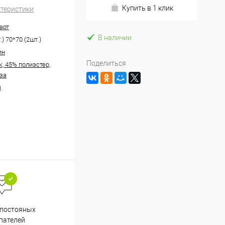
Купить в 1 клик
ктеристики
арт
В наличии
.) 70*70 (2шт.)
ин
Поделиться
, 45% полиэстер,
за
)
Весь ассортимент
 постояных
сертифицирован
пателей