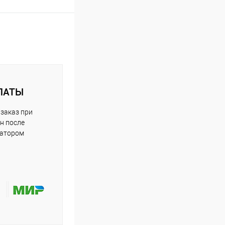
ЛАТЫ
заказ при
н после
ратором