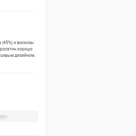
а (45%) и вискозы
икросатин хорошо
расивым дизайном,
вары