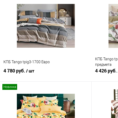
В корзину
Купить в 1 клик
Сравнение
Купить в 1
В избранное
В наличии
В избранно
КПБ Tango tp
КПБ Tango tpig3-1700 Евро
предмета
4 780 руб.
4 426 руб.
/ шт
Новинка
В корзину
Купить в 1 клик
Сравнение
Купить в 1
В избранное
В наличии
В избранно