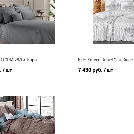
 клик
Сравнение
Купить в 1 клик
е
В наличии
В избранное
RTORIA v8/Gri Евро
КПБ Karven Daniel Семейное
б.
7 430 руб.
/ шт
/ шт
В корзину
В корз
 клик
Сравнение
Купить в 1 клик
е
В наличии
В избранное