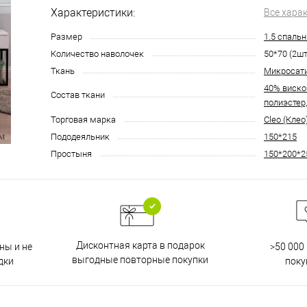
Характеристики:
Все хара
Размер
1.5 спаль
Количество наволочек
50*70 (2шт
Ткань
Микросат
40% виско
Состав ткани
полиэстер
Торговая марка
Cleo (Клео
Пододеяльник
150*215
Простыня
150*200*2
Дисконтная карта в подарок
ны и не
>50 000
выгодные повторные покупки
дки
поку