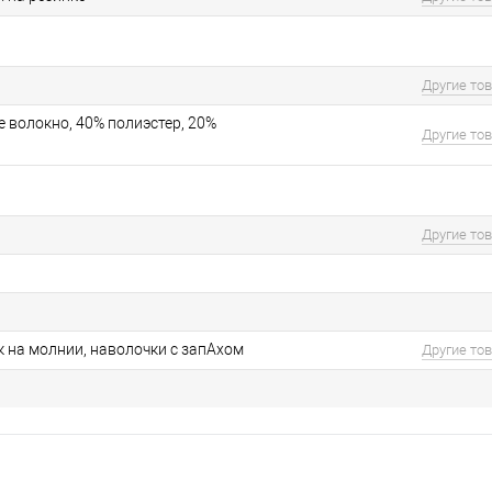
Другие то
 волокно, 40% полиэстер, 20%
Другие то
Другие то
 на молнии, наволочки с запАхом
Другие то