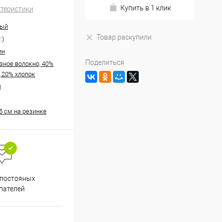
Купить в 1 клик
ктеристики
ный
Товар раскупили
.)
ин
Поделиться
зное волокно, 40%
, 20% хлопок
)
5 см на резинке
Весь ассортимент
 постояных
сертифицирован
пателей