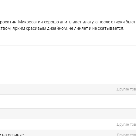
кросатин. Микросатин хорошо впитывает влагу, а после стирки быс
твом, ярким красивым дизайном, не линяет и не скатывается.
Другие то
Другие то
м на резинке
Другие то