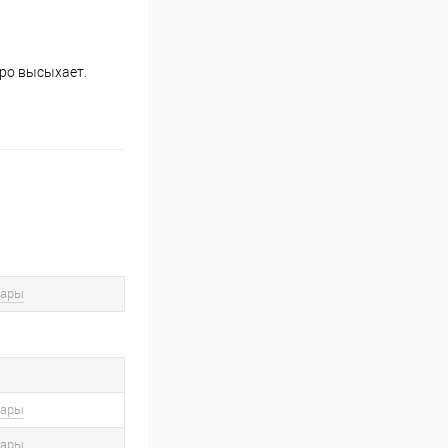
тро высыхает.
вары
вары
вары