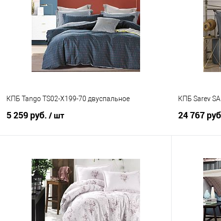
Купить в 1 клик
Сравнение
Купить в 1
В избранное
В наличии
В избранно
КПБ Tango TS02-X199-70 двуспальное
КПБ Sarev SA
5 259 руб.
24 767 ру
/ шт
В корзину
Купить в 1 клик
Сравнение
Купить в 1
В избранное
В наличии
В избранно