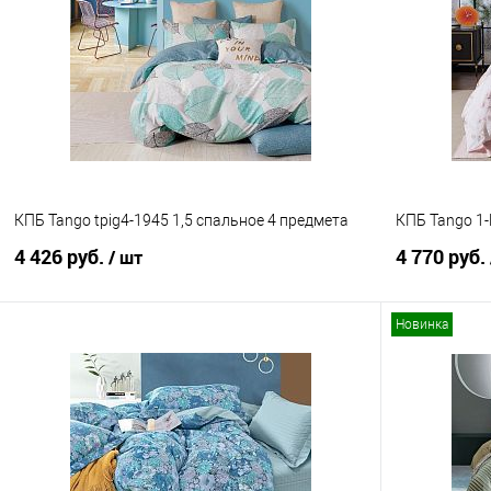
Купить в 1 клик
Сравнение
Купить в 1
В избранное
В наличии
В избранно
КПБ Tango tpig4-1945 1,5 спальное 4 предмета
КПБ Tango 1
4 426 руб.
4 770 руб.
/ шт
Новинка
В корзину
Купить в 1 клик
Сравнение
Купить в 1
В избранное
В наличии
В избранно