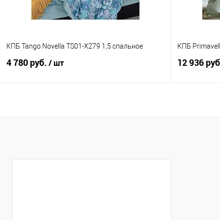
КПБ Tango Novella TS01-X279 1,5 спальное
КПБ Primavell
4 780 руб.
12 936 ру
/ шт
В корзину
Купить в 1 клик
Сравнение
Купить в 1
В избранное
В наличии
В избранно