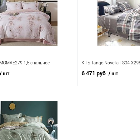
 клик
Сравнение
Купить в 1 клик
е
В наличии
В избранное
-MOMAE279 1,5 спальное
КПБ Tango Novella TS04-X29
6 471 руб.
/ шт
/ шт
В корзину
В корз
 клик
Сравнение
Купить в 1 клик
е
В наличии
В избранное