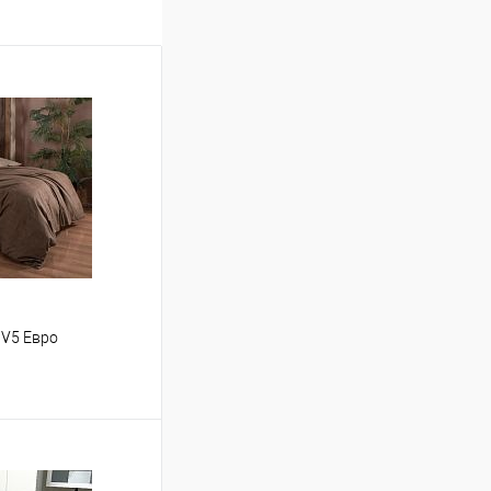
/V5 Евро
ину