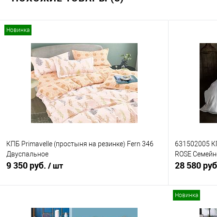
Новинка
КПБ Primavelle (простыня на резинке) Fern 346
631502005 К
Двуспальное
ROSE Семейн
9 350 руб.
28 580 ру
/ шт
Новинка
В корзину