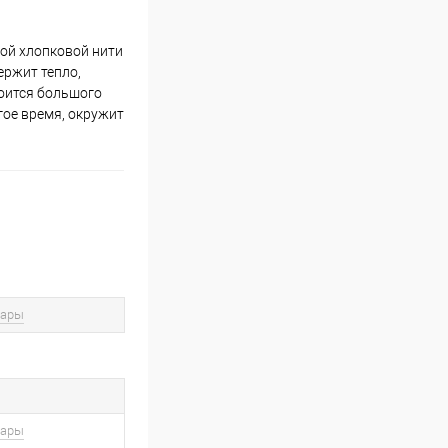
ной хлопковой нити
ержит тепло,
боится большого
гое время, окружит
вары
вары