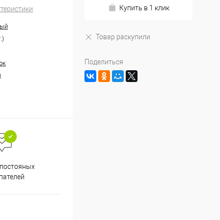
Купить в 1 клик
ктеристики
ный
Товар раскупили
.)
Поделиться
ок
)
Весь ассортимент
 постояных
сертифицирован
пателей