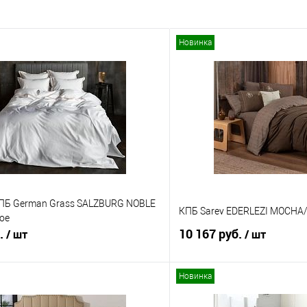
Новинка
ПБ German Grass SALZBURG NOBLE
КПБ Sarev EDERLEZI MOCHA
ое
б.
10 167 руб.
/ шт
/ шт
Новинка
В корзину
В корз