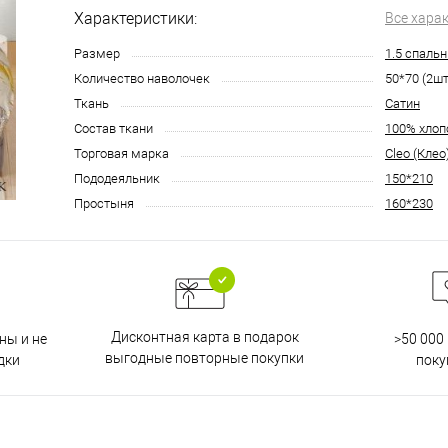
Характеристики:
Все хара
Размер
1.5 спаль
Количество наволочек
50*70 (2шт
Ткань
Сатин
Состав ткани
100% хлоп
Торговая марка
Cleo (Клео
Пододеяльник
150*210
Простыня
160*230
Дисконтная карта в подарок
ны и не
>50 000
выгодные повторные покупки
дки
поку