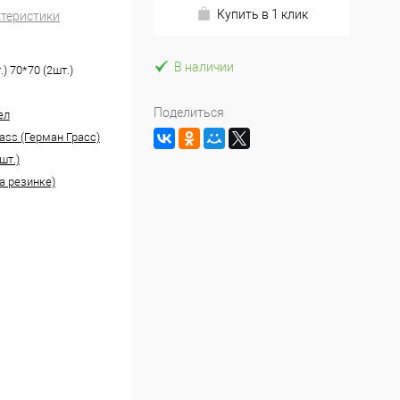
Купить в 1 клик
ктеристики
В наличии
.) 70*70 (2шт.)
Поделиться
ел
ass (Герман Грасс)
шт.)
а резинке)