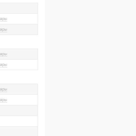
вары
вары
вары
вары
вары
вары