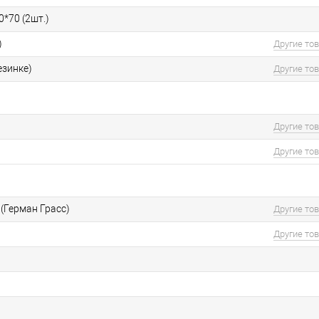
0*70 (2шт.)
)
Другие то
езинке)
Другие то
Другие то
Другие то
(Герман Грасс)
Другие то
Другие то