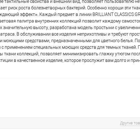
ее тактильные свойства и внешний вид, позволяет пользователю не
ет риск роста болезнетворных бактерий. Особенно хороши эти ткан
лаждающий эффект». Каждый предмет в линии BRILLIANT CLASSICS G
цветовая палитра внутренних коллекций позволит каждому самосто
х значительную высоту, разработана модель простыни с увеличенн
 матраса. В обслуживании все изделия неприхотливы и требуют про
ми моющими средствами, предназначенными для цветного белья. По
и с применением специальных моющих средств для темных тканей.
аны ткани коллекций, позволяет минимизировать глажку утюгом пос
стиции в качественное изделие, которое прослужит вам долго и прин
Другие то