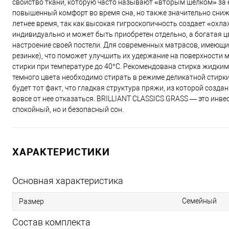
свойство ткани, которую часто называют «вторым шелком» за 
повышенный комфорт во время сна, но также значительно снижа
летнее время, так как высокая гигроскопичность создает «ох
индивидуально и может быть приобретен отдельно, а богатая 
настроение своей постели. Для современных матрасов, имеющи
резинке), что поможет улучшить их удержание на поверхности
стирки при температуре до 40°С. Рекомендована стирка жидки
темного цвета необходимо стирать в режиме деликатной стирк
будет тот факт, что гладкая структура пряжи, из которой созд
вовсе от нее отказаться. BRILLIANT CLASSICS GRASS — это инве
спокойный, но и безопасный сон.
ХАРАКТЕРИСТИКИ
Основная характеристика
Семейный
Размер
Состав комплекта