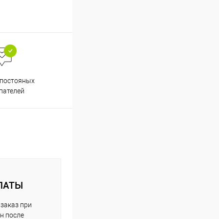
Весь ассортимент
 постояных
сертифицирован
пателей
ЛАТЫ
заказ при
н после