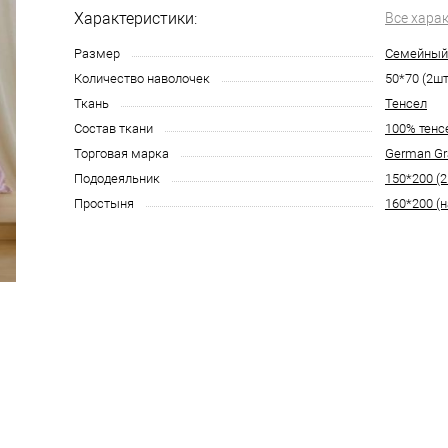
Характеристики:
Все хара
Размер
Семейный
Количество наволочек
50*70 (2шт
Ткань
Тенсел
Состав ткани
100% тенс
Торговая марка
German Gr
Пододеяльник
150*200 (2
Простыня
160*200 (н