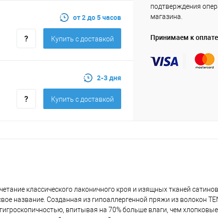
подтверждения опе
от 2 до 5 часов
магазина.
Принимаем к оплате
Купить c доставкой
2-3 дня
Купить c доставкой
четание классического лаконичного кроя и изящных тканей сатинов
свое название. Созданная из гипоаллергенной пряжи из волокон TEN
гигроскопичностью, впитывая на 70% больше влаги, чем хлопковые