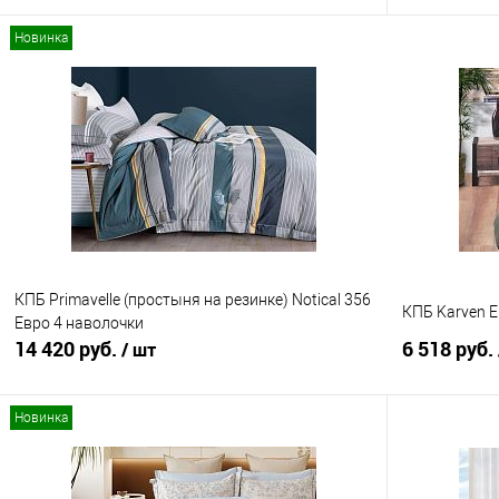
Новинка
В корзину
Купить в 1 клик
Сравнение
Купить в 1
В избранное
В наличии
В избранно
КПБ Primavelle (простыня на резинке) Notical 356
КПБ Karven E
Евро 4 наволочки
14 420 руб.
6 518 руб.
/ шт
Новинка
В корзину
Купить в 1 клик
Сравнение
Купить в 1