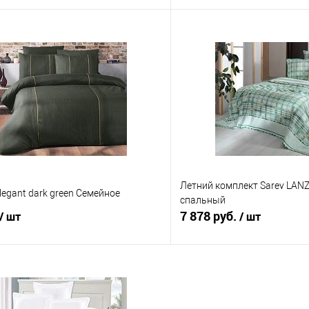
В корзину
В корз
 клик
Сравнение
Купить в 1 клик
е
В наличии
В избранное
Летний комплект Sarev LANZO
legant dark green Семейное
спальный
7 878 руб.
/ шт
/ шт
В корзину
В корз
 клик
Сравнение
Купить в 1 клик