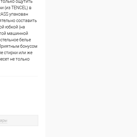
 только ощутить
и (из TENCEL) в
RASS упакован
ятельно составить
ой юбкой (на
стой машинной
стельное белье
 Приятным бонусом
ле стирки или же
есет не только
вары