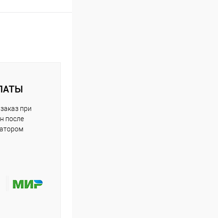
ЛАТЫ
заказ при
н после
ратором