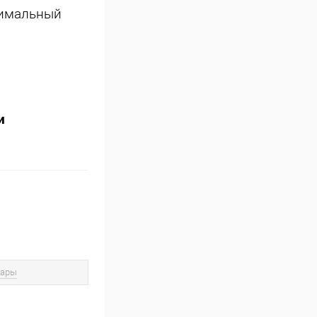
тимальный
и
вары