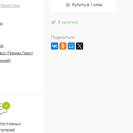
Купить в 1 клик
ктеристики
В наличии
ух
Поделиться
ок
ass (Герман Грасс)
имний)
Весь ассортимент
 постояных
сертифицирован
пателей