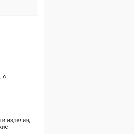
, с
ти изделия,
кие