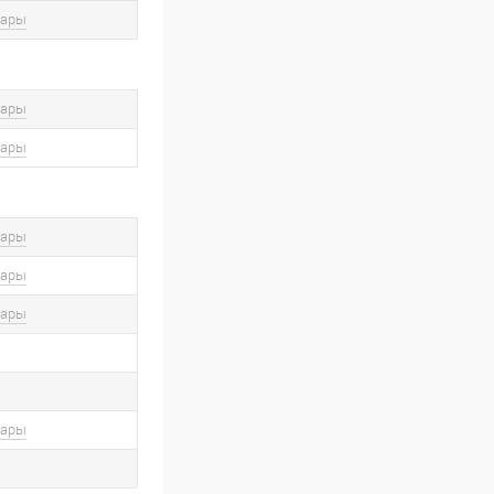
вары
вары
вары
вары
вары
вары
вары