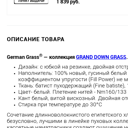
1 839 руб.
ОПИСАНИЕ ТОВАРА
®
German Grass
— коллекция
GRAND DOWN GRASS
.
Дизайн: с юбкой на резинке, двойная отс
Наполнитель: 100% новый, гусиный белый 
коэффициентом упругости (Fill Power) не 
Ткань: батист пуходержащий (Fine batiste)
Цвет- белый. Плетение нитей - Nm160/133
Кант белый, витой вискозный. Двойная от
Стирка при температуре до 30°С
Сочетание длинноволокнистого египетского хло
безусловно, лучшими в линейке пуховых кол
кассетные наматрасники создают ощущение не