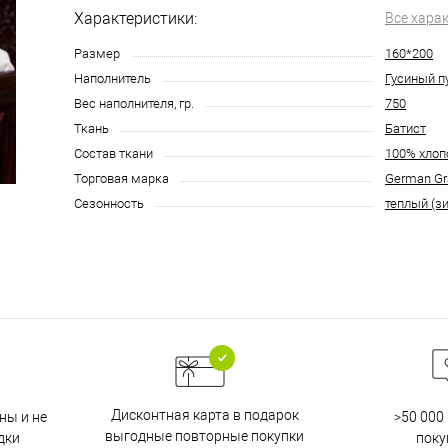
Характеристики:
Все хара
Размер
160*200
Наполнитель
Гусиный п
Вес наполнителя, гр.
750
Ткань
Батист
Состав ткани
100% хлоп
Торговая марка
German Gr
Сезонность
теплый (з
Дисконтная карта в подарок
ны и не
>50 000
выгодные повторные покупки
дки
поку