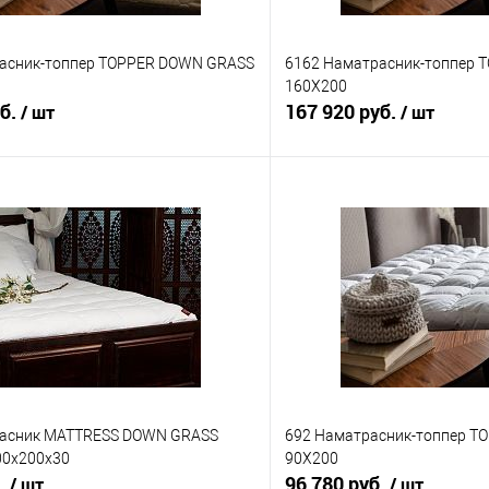
асник-топпер TOPPER DOWN GRASS
6162 Наматрасник-топпер
160Х200
уб.
167 920 руб.
/ шт
/ шт
В корзину
В корз
 клик
Сравнение
Купить в 1 клик
е
В наличии
В избранное
расник MATTRESS DOWN GRASS
692 Наматрасник-топпер 
00х200х30
90Х200
б.
96 780 руб.
/ шт
/ шт