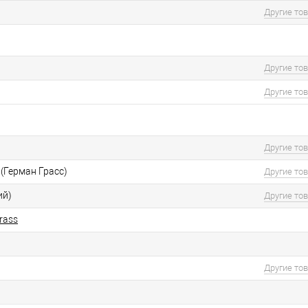
Другие то
Другие то
Другие то
Другие то
(Герман Грасс)
Другие то
ий)
Другие то
rass
Другие то