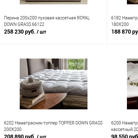
Перина 200x200 пуховая кассетная ROYAL
6182 Наматр
DOWN GRASS 66122
180Х200
258 230 руб.
188 870 р
/ шт
В корзину
Купить в 1 клик
Сравнение
Купить в 1
В избранное
В наличии
В избранно
6202 Наматрасник-топпер TOPPER DOWN GRASS
6200 Намат
200Х200
кассетный 2
208 890 руб.
98 550 ру
/ шт