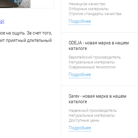
Немецкое качество
Отборные материалы
Строгие стандарты качества
go)
Подробнее
е на ощупь. За счет того,
ечит приятный длительный
ODEJA - новая марка в нашем
каталоге
Европейский производитель
Натуральные материалы
Современные технологии
Подробнее
Sarev - новая марка в нашем
каталоге
Надежный производитель
Натуральные материалы
Доступные цены
Подробнее