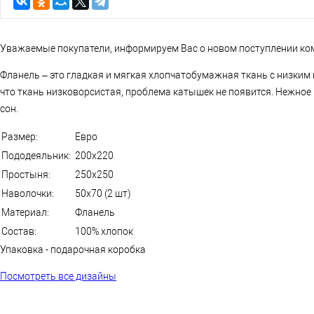
Уважаемые покупатели, информируем Вас о новом поступлении ком
Фланель – это гладкая и мягкая хлопчатобумажная ткань с низким в
что ткань низковорсистая, проблема катышек не появится. Нежное
сон.
Размер:
Евро
Пододеяльник:
200x220
Простыня:
250x250
Наволочки:
50x70 (2 шт)
Материал:
Фланель
Состав:
100% хлопок
Упаковка - подарочная коробка
Посмотреть все дизайны