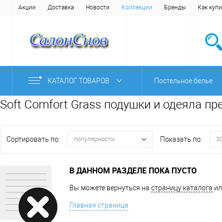
Акции
Доставка
Новости
Коллекции
Бренды
Как купи
КАТАЛОГ ТОВАРОВ
Постельное белье
Soft Comfort Grass подушки и одеяла п
Сортировать по:
Показать по:
популярности
3
В ДАННОМ РАЗДЕЛЕ ПОКА ПУСТО
Вы можете вернуться на
страницу каталога
ил
Главная страница