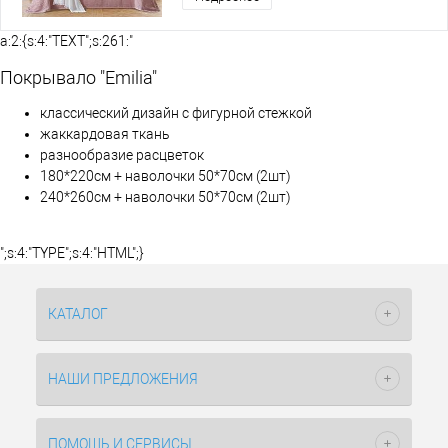
a:2:{s:4:"TEXT";s:261:"
Покрывало "Emilia"
классический дизайн с фигурной стежкой
жаккардовая ткань
разнообразие расцветок
180*220см + наволочки 50*70см (2шт)
240*260см + наволочки 50*70см (2шт)
";s:4:"TYPE";s:4:"HTML";}
КАТАЛОГ
НАШИ ПРЕДЛОЖЕНИЯ
ПОМОЩЬ И СЕРВИСЫ