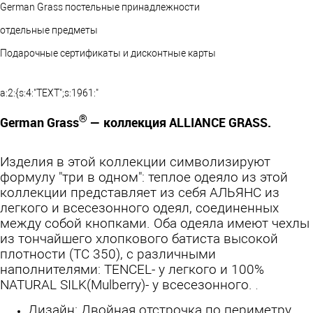
German Grass постельные принадлежности
отдельные предметы
Подарочные сертификаты и дисконтные карты
a:2:{s:4:"TEXT";s:1961:"
®
German Grass
— коллекция ALLIANCE GRASS.
Изделия в этой коллекции символизируют
формулу "три в одном": теплое одеяло из этой
коллекции представляет из себя АЛЬЯНС из
легкого и всесезонного одеял, соединенных
между собой кнопками. Оба одеяла имеют чехлы
из тончайшего хлопкового батиста высокой
плотности (TC 350), с различными
наполнителями: TENCEL- у легкого и 100%
NATURAL SILK(Mulberry)- у всесезонного.
.
Дизайн: Двойная отстрочка по периметру