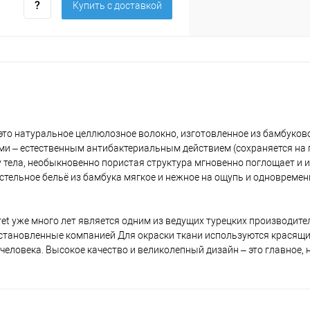
Купить c доставкой
это натуральное целлюлозное волокно, изготовленное из бамбуков
и – естественным антибактериальным действием (сохраняется на
 тела, необыкновенно пористая структура мгновенно поглощает и и
стельное бельё из бамбука мягкое и нежное на ощупь и одновреме
ecret уже много лет является одним из ведущих турецких производит
 установленные компанией Для окраски ткани используются красящи
ловека. Высокое качество и великолепный дизайн – это главное, н