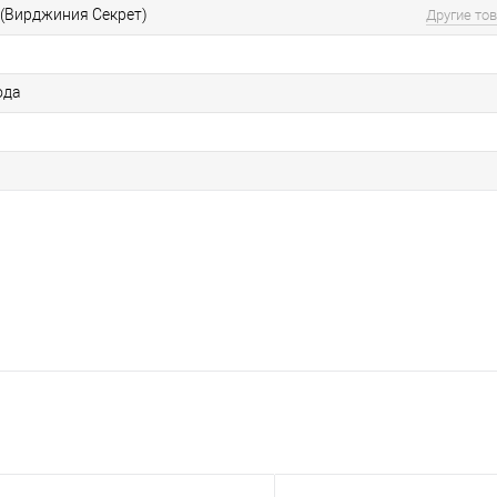
et (Вирджиния Секрет)
Другие то
ода