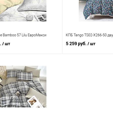
le Bamboo 57 Lilu ЕвроМакси
КПБ Tango TS02-X266-50 дв
б.
5 259 руб.
/ шт
/ шт
В корзину
В корз
 клик
Сравнение
Купить в 1 клик
е
В наличии
В избранное