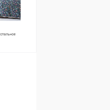
успальное
ину
Сравнение
В наличии