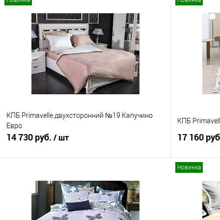
Новинка
Новинка
КПБ Primavelle двухсторонний №19 Капучино
КПБ Primavel
Евро
14 730 руб.
17 160 ру
/ шт
Новинка
В корзину
Купить в 1 клик
Сравнение
Купить в 1
В избранное
В наличии
В избранно