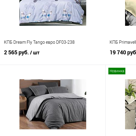
КПБ Dream Fly Tango евро DF03-238
КПБ Primavel
2 565 руб.
19 740 ру
/ шт
Новинка
В корзину
Купить в 1 клик
Сравнение
Купить в 1
В избранное
В наличии
В избранно