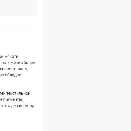
ой мякоти.
 протяжении более
спаряет влагу,
нно обладает
елей текстильной
е пигменты,
а что делает упор