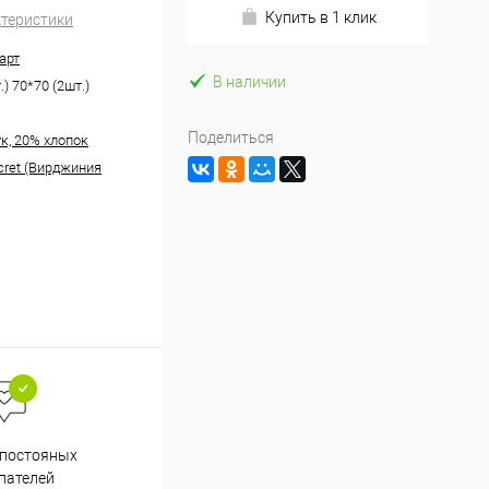
Купить в 1 клик
ктеристики
арт
В наличии
.) 70*70 (2шт.)
Поделиться
к, 20% хлопок
ecret (Вирджиния
Весь ассортимент
 постояных
сертифицирован
пателей