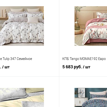
le Tulip 347 Семейное
КПБ Tango MOMAE192 Евро
б.
5 683 руб.
/ шт
/ шт
В корзину
В корз
 клик
Сравнение
Купить в 1 клик
е
В наличии
В избранное