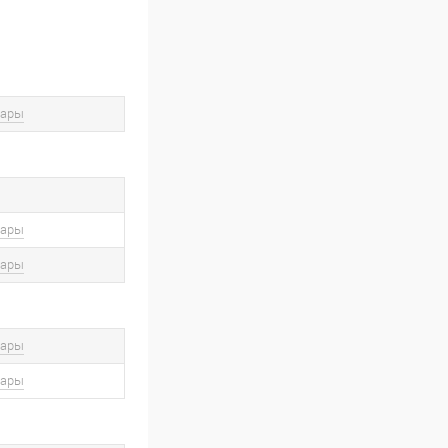
вары
вары
вары
вары
вары