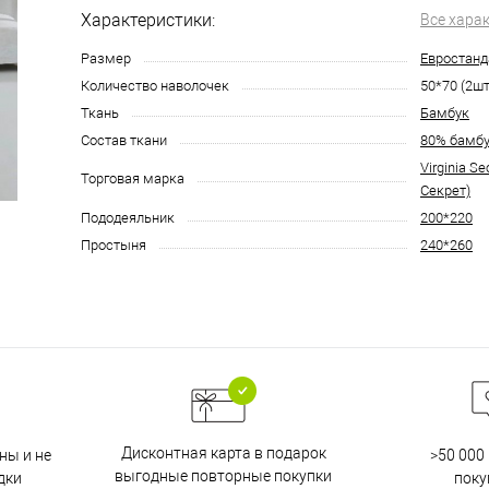
Характеристики:
Все хара
Размер
Евростанд
Количество наволочек
50*70 (2шт
Ткань
Бамбук
Состав ткани
80% бамбу
Virginia S
Торговая марка
Секрет)
Пододеяльник
200*220
Простыня
240*260
Дисконтная карта в подарок
ны и не
>50 000
выгодные повторные покупки
дки
поку