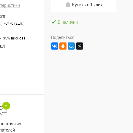
Купить в 1 клик
ктеристики
арт
В наличии
.) 70*70 (2шт.)
Поделиться
к, 35% вискоза
го)
Весь ассортимент
 постояных
сертифицирован
пателей