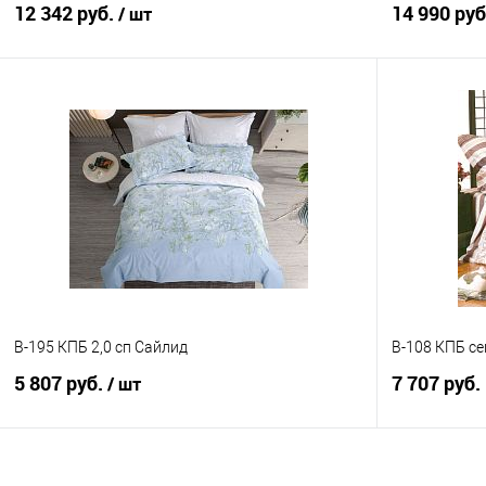
12 342 руб.
14 990 ру
/ шт
В корзину
Купить в 1 клик
Сравнение
Купить в 1
В избранное
В наличии
В избранно
B-195 КПБ 2,0 сп Сайлид
B-108 КПБ с
5 807 руб.
7 707 руб.
/ шт
В корзину