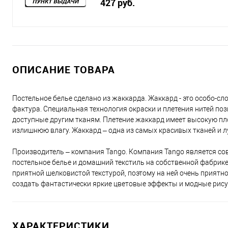
427 руб.
ОПИСАНИЕ ТОВАРА
Постельное белье сделано из жаккарда. Жаккард - это особо-сл
фактура. Специальная технология окраски и плетения нитей по
доступные другим тканям. Плетение жаккард имеет высокую пл
излишнюю влагу. Жаккард – одна из самых красивых тканей и л
Производитель – компания Tango. Компания Tango является со
постельное белье и домашний текстиль на собственной фабрике
приятной шелковистой текстурой, поэтому на ней очень приятн
создать фантастически яркие цветовые эффекты и модные рису
ХАРАКТЕРИСТИКИ