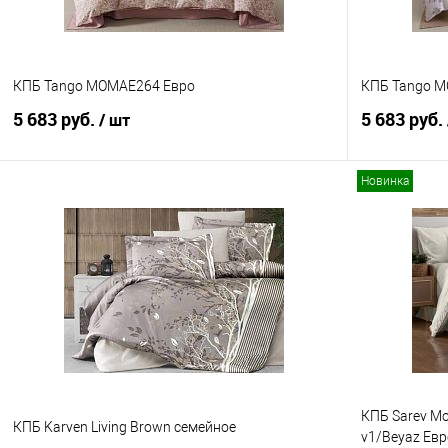
КПБ Tango MOMAE264 Евро
КПБ Tango 
5 683 руб.
5 683 руб.
/ шт
Новинка
В корзину
Купить в 1 клик
Сравнение
Купить в 1
В избранное
В наличии
В избранно
КПБ Sarev M
КПБ Karven Living Brown семейное
v1/Beyaz Евр