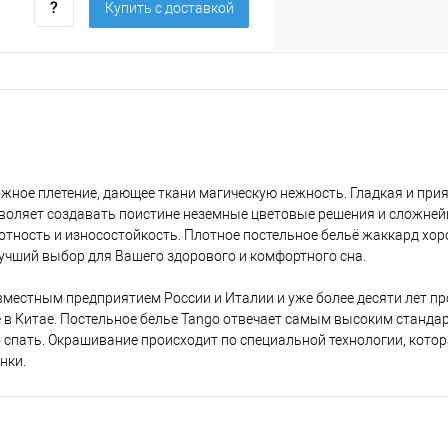
Купить c доставкой
ожное плетение, дающее ткани магическую нежность. Гладкая и при
зволяет создавать поистине неземные цветовые решения и сложней
отность и износостойкость. Плотное постельное бельё жаккард хо
учший выбор для Вашего здорового и комфортного сна.
вместным предприятием России и Италии и уже более десяти лет п
 в Китае. Постельное белье Tango отвечает самым высоким стандар
о спать. Окрашивание происходит по специальной технологии, кото
нки.