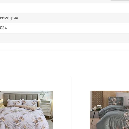
геометрия
1034