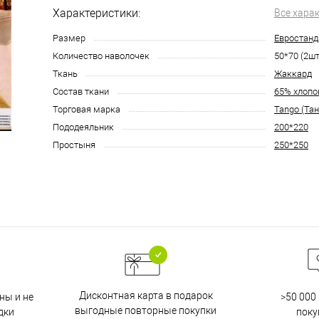
Характеристики:
Все хара
Размер
Евростанд
Количество наволочек
50*70 (2шт
Ткань
Жаккард
Состав ткани
65% хлопо
Торговая марка
Tango (Тан
Пододеяльник
200*220
Простыня
250*250
Дисконтная карта в подарок
ны и не
>50 000
выгодные повторные покупки
дки
поку