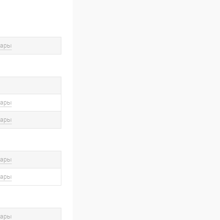
вары
вары
вары
вары
вары
вары