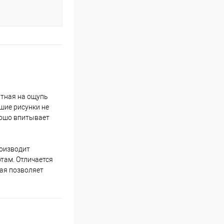
ятная на ощупь
шие рисунки не
рошо впитывает
роизводит
там. Отличается
рая позволяет