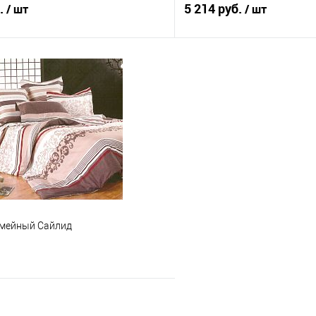
б.
5 214 руб.
/ шт
/ шт
В корзину
В корз
 клик
Сравнение
Купить в 1 клик
е
В наличии
В избранное
емейный Сайлид
В корзину