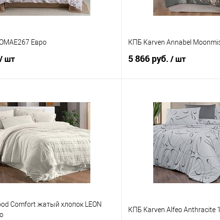
MOMAE267 Евро
КПБ Karven Annabel Moonmis
5 866 руб.
/ шт
/ шт
В корзину
В корз
 клик
Сравнение
Купить в 1 клик
е
В наличии
В избранное
ood Comfort жатый хлопок LEON
КПБ Karven Alfeo Anthracite 
о