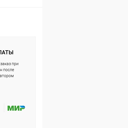
ЛАТЫ
заказ при
н после
ратором