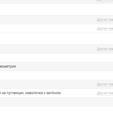
Другие то
Другие то
Другие то
геометрия
Другие то
 на пуговицах, наволочки с запАхом
Другие то