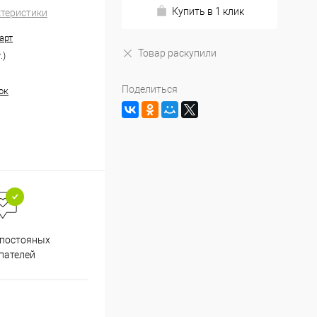
Купить в 1 клик
ктеристики
арт
Товар раскупили
.)
Поделиться
ок
Весь ассортимент
 постояных
сертифицирован
пателей