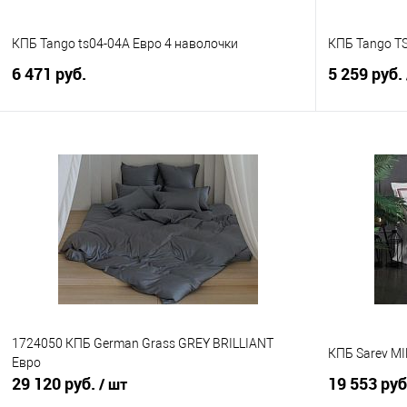
КПБ Tango ts04-04A Евро 4 наволочки
КПБ Tango T
6 471 руб.
5 259 руб.
В корзину
Купить в 1 клик
Сравнение
Купить в 1
В избранное
В наличии
В избранно
1724050 КПБ German Grass GREY BRILLIANT
КПБ Sarev MI
Евро
29 120 руб.
19 553 ру
/ шт