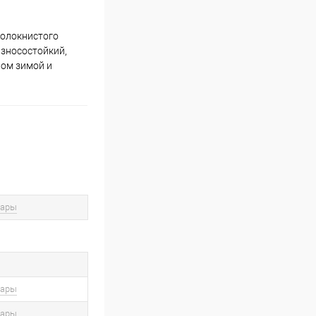
волокнистого
износостойкий,
лом зимой и
вары
вары
вары