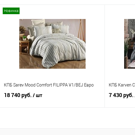
Новинка
В корзину
Купить в 1 клик
Сравнение
Купить в 1
В избранное
В наличии
В избранно
КПБ Sarev Mood Comfort FILIPPA V1/BEJ Евро
КПБ Karven C
18 740 руб.
7 430 руб.
/ шт
В корзину