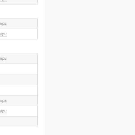
вары
вары
вары
вары
вары