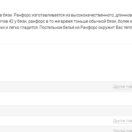
а бязи. Ранфорс изготавливается из высококачественного, длинно
отив 42 у бязи, ранфорс в то же время тоньше обычной бязи, более 
и и легко гладится. Постельное бельё из Ранфорс окружит Вас теп
Другие то
Другие то
Другие то