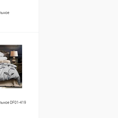
альное
ину
Сравнение
В наличии
альное DF01-419