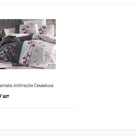
В корзину
В корз
 клик
Сравнение
Купить в 1 клик
е
В наличии
В избранное
amelia Anthracite Семейное
/ шт
В корзину