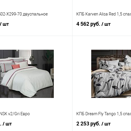
S02-X299-70 двуспальное
КПБ Karven Alisa Red 1,5 сп
4 562 руб.
/ шт
/ шт
В корзину
В корз
 клик
Сравнение
Купить в 1 клик
е
В наличии
В избранное
NSK v2/Gri Евро
КПБ Dream Fly Tango 1,5 сп
б.
2 253 руб.
/ шт
/ шт