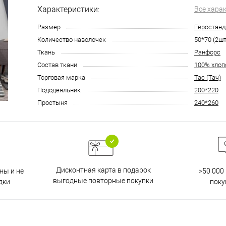
Характеристики:
Все хара
Размер
Евростанд
Количество наволочек
50*70 (2шт
Ткань
Ранфорс
Состав ткани
100% хлоп
Торговая марка
Tac (Тач)
Пододеяльник
200*220
Простыня
240*260
Дисконтная карта в подарок
ны и не
>50 000
выгодные повторные покупки
дки
поку