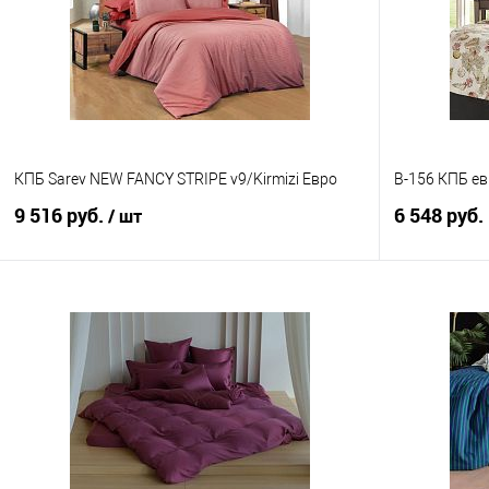
КПБ Sarev NEW FANCY STRIPE v9/Kirmizi Евро
B-156 КПБ е
9 516 руб.
6 548 руб.
/ шт
В корзину
Купить в 1
Купить в 1 клик
Сравнение
В избранно
В избранное
В наличии