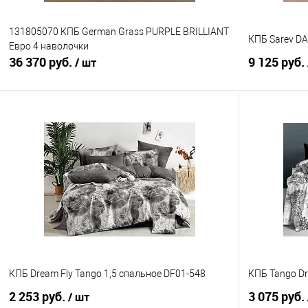
131805070 КПБ German Grass PURPLE BRILLIANT
КПБ Sarev DA
Евро 4 наволочки
36 370 руб.
9 125 руб.
/ шт
В корзину
Купить в 1 клик
Сравнение
Купить в 1
В избранное
В наличии
В избранно
КПБ Dream Fly Tango 1,5 спальное DF01-548
КПБ Tango Dr
2 253 руб.
3 075 руб.
/ шт