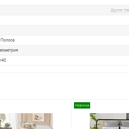
Другие то
/ Полоса
геометрия
n40
Новинка