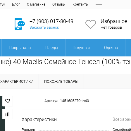
ть?
Блог
О магазине
Отзывы
Контакты
+7 (903) 017-80-49
Избранное
Заказать звонок
Нет товаров
Покрывала
Пледы
Подушки
Одеяла
нке) 40 Maelis Семейное Тенсел (100% те
ХАРАКТЕРИСТИКИ
ПОХОЖИЕ ТОВАРЫ
Артикул:
1451605270-tn40
Характеристики:
Все хара
Размер
Семейный