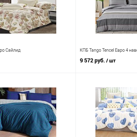
вро Сайлид
КПБ Tango Tencel Евро 4 на
9 572 руб.
/ шт
В корзину
В корз
 клик
Сравнение
Купить в 1 клик
е
В наличии
В избранное