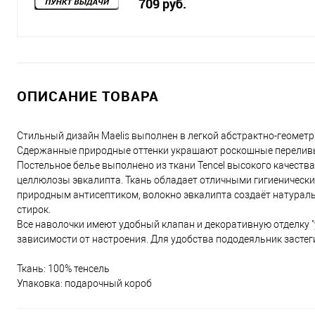
709 руб.
ОПИСАНИЕ ТОВАРА
Стильный дизайн Maelis выполнен в легкой абстрактно-геомет
Сдержанные природные оттенки украшают роскошные переливы
Постельное белье выполнено из ткани Tencel высокого качества.
целлюлозы эвкалипта. Ткань обладает отличными гигиеническ
природным антисептиком, волокно эвкалипта создаёт натураль
стирок.
Все наволочки имеют удобный клапан и декоративную отделку "
зависимости от настроения. Для удобства пододеяльник застег
Ткань: 100% тенсель
Упаковка: подарочный короб