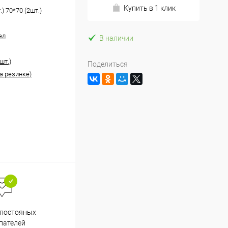
Купить в 1 клик
.) 70*70 (2шт.)
ел
В наличии
шт.)
Поделиться
а резинке)
Весь ассортимент
 постояных
сертифицирован
пателей