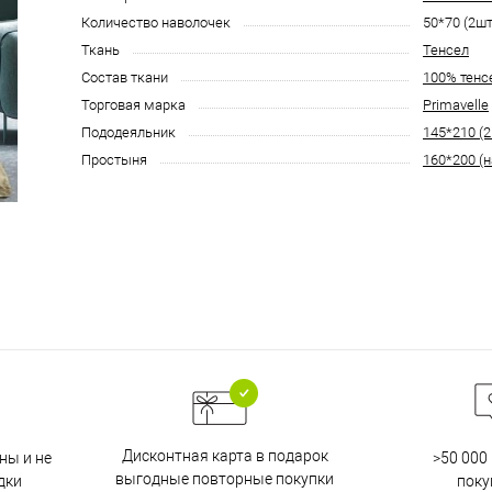
Количество наволочек
50*70 (2шт
Ткань
Тенсел
Состав ткани
100% тенс
Торговая марка
Primavelle
Пододеяльник
145*210 (2
Простыня
160*200 (н
Дисконтная карта в подарок
ны и не
>50 000
выгодные повторные покупки
дки
поку