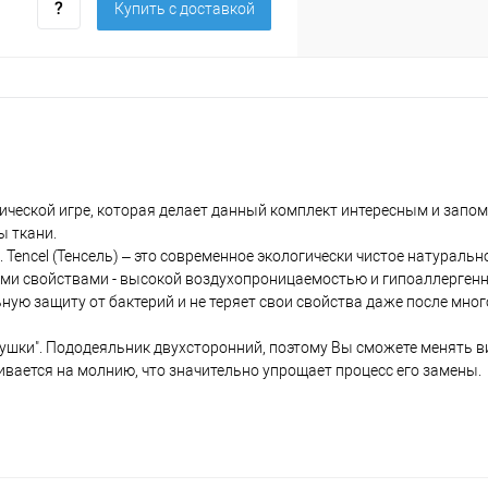
Купить c доставкой
рической игре, которая делает данный комплект интересным и зап
 ткани.
 Tencel (Тенсель) – это современное экологически чистое натуральн
ими свойствами - высокой воздухопроницаемостью и гипоаллерген
ную защиту от бактерий и не теряет свои свойства даже после мно
ушки". Пододеяльник двухсторонний, поэтому Вы сможете менять в
ивается на молнию, что значительно упрощает процесс его замены.