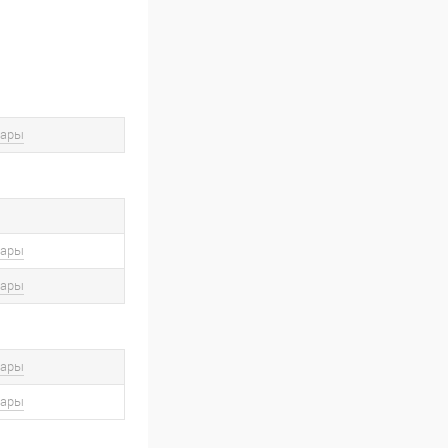
вары
вары
вары
вары
вары