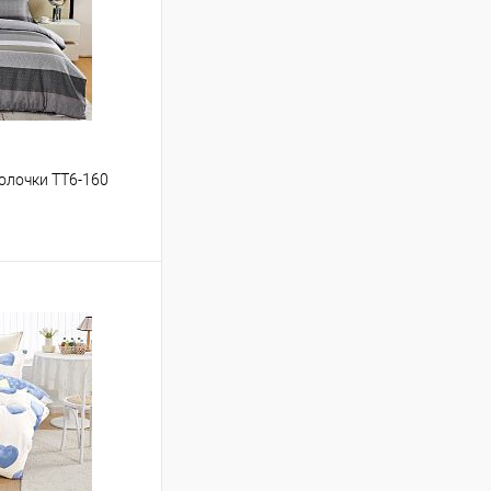
волочки TT6-160
ину
Сравнение
В наличии