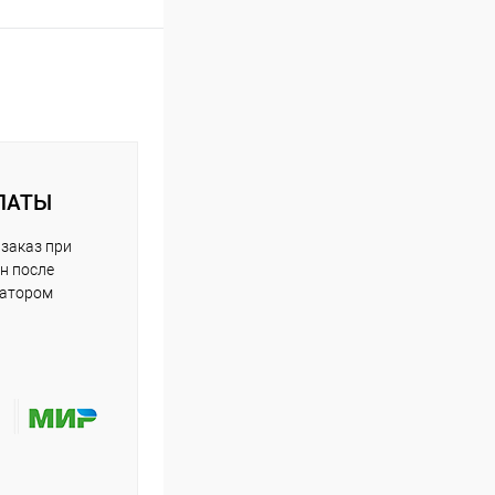
ЛАТЫ
заказ при
н после
ратором