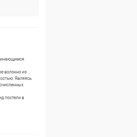
оминающимся.
ое волокно из
ностью. Являясь
гочисленных
ид постели в