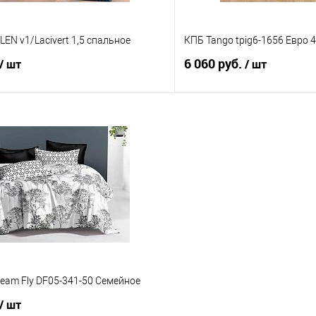
LEN v1/Lacivert 1,5 спальное
КПБ Tango tpig6-1656 Евро 
6 060 руб.
/ шт
/ шт
В корзину
В корз
 клик
Сравнение
Купить в 1 клик
е
В наличии
В избранное
eam Fly DF05-341-50 Семейное
/ шт