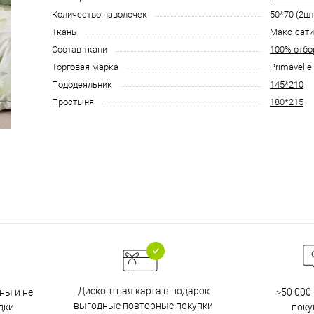
Количество наволочек
50*70 (2шт
Ткань
Мако-сати
Состав ткани
100% отбо
Торговая марка
Primavelle
Пододеяльник
145*210
Простыня
180*215
Дисконтная карта в подарок
ны и не
>50 000
выгодные повторные покупки
дки
поку