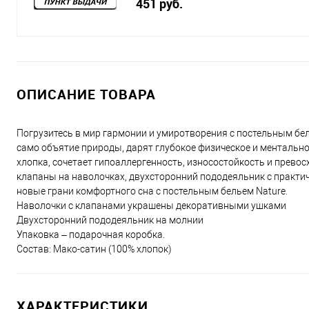
451 руб.
ОПИСАНИЕ ТОВАРА
Погрузитесь в мир гармонии и умиротворения с постельным бел
само объятие природы, дарят глубокое физическое и ментально
хлопка, сочетает гипоаллергенность, износостойкость и прев
клапаны на наволочках, двухсторонний пододеяльник с практич
новые грани комфортного сна с постельным бельем Nature.
Наволочки с клапанами украшены декоративными ушками
Двухсторонний пододеяльник на молнии
Упаковка – подарочная коробка.
Состав: Мако-сатин (100% хлопок)
ХАРАКТЕРИСТИКИ