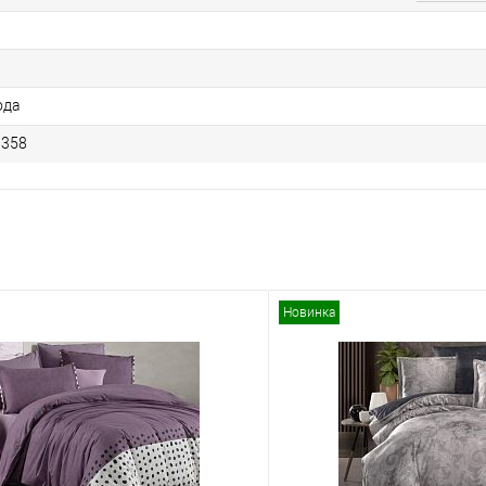
ода
 358
Новинка