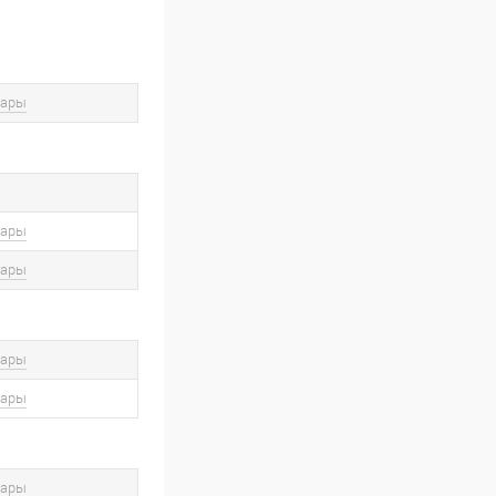
вары
вары
вары
вары
вары
вары