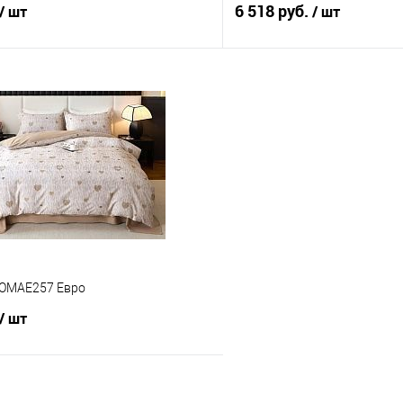
6 518 руб.
/ шт
/ шт
В корзину
В корз
 клик
Сравнение
Купить в 1 клик
е
В наличии
В избранное
MOMAE257 Евро
/ шт
В корзину