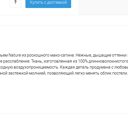
Купить c доставкой
ьем Nature из роскошного мако-сатина. Нежные, дышащие оттенки 
е расслабление. Ткань, изготовленная из 100% длинноволокнистого
осходную воздухопроницаемость. Каждая деталь продумана с любов
ной застежкой-молнией, позволяющий легко менять облик постели.