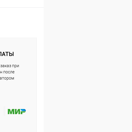
ЛАТЫ
заказ при
н после
ратором