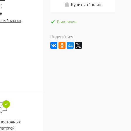
Купить в 1 клик
.)
н
рный хлопок
В наличии
Поделиться
Весь ассортимент
 постояных
сертифицирован
пателей