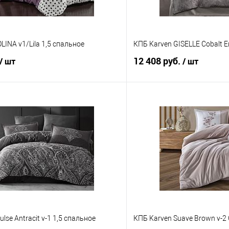
LINA v1/Lila 1,5 спальное
КПБ Karven GISELLE Cobalt 
12 408 руб.
/ шт
/ шт
В корзину
В корз
 клик
Сравнение
Купить в 1 клик
е
В наличии
В избранное
lse Antracit v-1 1,5 спальное
КПБ Karven Suave Brown v-2