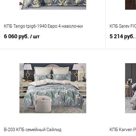
КПБ Tango tpig6-1940 Евро 4 наволочки
КПБ Sarev FIO
6 060 руб.
5 214 руб.
/ шт
В корзину
Купить в 1 клик
Сравнение
Купить в 1
В избранное
В наличии
В избранно
B-203 КПБ семейный Сайлид
КПБ Karven Pu