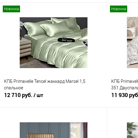
Новинка
Новинка
В корзину
Купить в 1 клик
Сравнение
Купить в 1
В избранное
В наличии
В избранно
КПБ Primavelle Tencel жаккард Marsel 1,5
КПБ Primavell
спальное
351 Двуспал
12 710 руб.
11 930 ру
/ шт
В корзину
Купить в 1 клик
Сравнение
Купить в 1