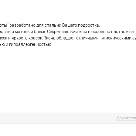
оты" разработано для спальни Вашего подростка.
 ровный матовый блеск. Секрет заключается в особенно плотном са
леск и яркость красок. Ткань обладает отличными гигиеническими с
ью и гипоаллергенностью.
Другие то