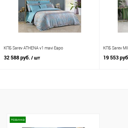
В избранное
В наличии
В избранно
КПБ Sarev ATHENA v1 mavi Евро
КПБ Sarev MIN
32 588 руб.
19 553 ру
/ шт
В корзину
Купить в 1 клик
Сравнение
Купить в 1
В избранное
В наличии
В избранно
Новинка