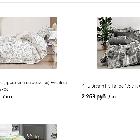
В корзину
В корз
 клик
Сравнение
Купить в 1 клик
е
В наличии
В избранное
e (простыня на резинке) Evcalina
КПБ Dream Fly Tango 1,5 сп
ьное
б.
2 253 руб.
/ шт
/ шт
В корзину
В корз
 клик
Сравнение
Купить в 1 клик