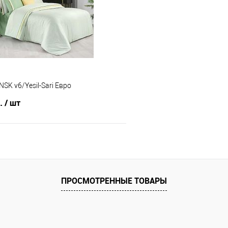
е
В наличии
В избранное
SK v6/Yesil-Sari Евро
б.
/ шт
В корзину
 клик
Сравнение
ПРОСМОТРЕННЫЕ ТОВАРЫ
е
В наличии