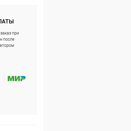
ЛАТЫ
заказ при
н после
ратором