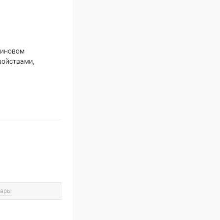
тиновом
войствами,
вары