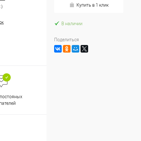
Купить в 1 клик
.)
ок
В наличии
Поделиться
Весь ассортимент
 постояных
сертифицирован
пателей