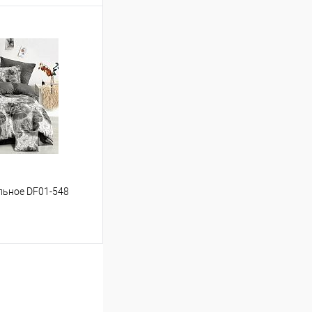
ину
Сравнение
В наличии
альное DF01-548
ину
Сравнение