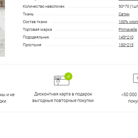
Количество наволочек
50*70 (1шт
Ткань
Сатин
Состав ткани
100% хлоп
Торговая марка
Primavelle
Пододеяльник
145*210
Простыня
150*215
Дисконтная карта в подарок
ны и не
>50 000
выгодные повторные покупки
дки
поку